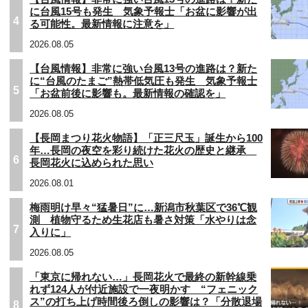
に台風15号も発生 気象予報士「お盆に影響が出
4
る可能性。最新情報に注意を」
2026.08.05
【台風情報】非常に強い台風13号の進路は？新た
に“台風のたまご”熱帯低気圧も発生 気象予報士
5
「お盆前後に影響も。最新情報の確認を」
2026.08.05
【長岡まつり花火物語】「正三尺玉」誕生から100
年…長岡の夜空を彩り続けた花火の歴史と継承
6
長岡花火に込められた思い
2026.08.01
梅雨明け早々“猛暑日”に…新潟市秋葉区で36℃観
測 植物守るため生花店も暑さ対策「水やりは念
7
入りに」
2026.08.05
「東京に帰れない…」長岡花火で最終の新幹線乗
れず124人が付近施設で一夜明かす “フェニック
ス”の打ち上げ時間後ろ倒しの影響は？「分散退場
8