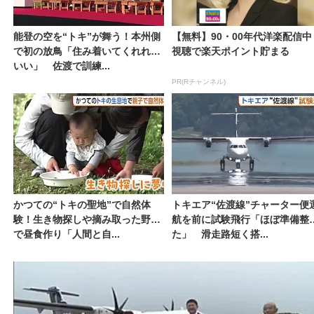
能登の空を“トキ”が舞う！本州側
【無料】90・00年代洋楽配信中
で初の放鳥「住み着いてくれれば
視聴で楽天ポイント貯まる
いい」 佐渡で訓練...
PR(Rチャンネル)
かつての“トキの聖地”で自然体
トキエア“佐渡線”チャーター便
験！生き物探しや摘み取った野草
航を前に試験飛行「ほぼ準備整
で昼食作り「人間と自...
た」 滑走路短く搭...