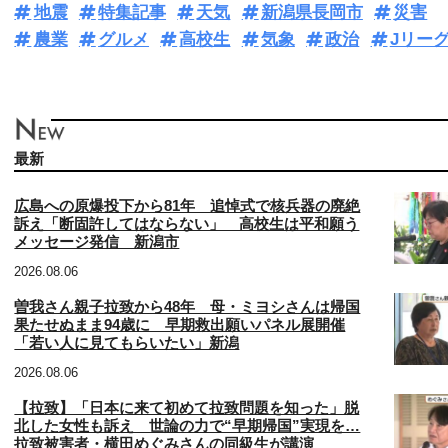
地震
特集記事
天気
新潟県長岡市
災害
農業
グルメ
高校生
気象
政治
Jリー
最新
広島への原爆投下から81年 追悼式で核兵器の廃絶
訴え「断固許してはならない」 高校生は平和願う
メッセージ発信 新潟市
2026.08.06
曽我さん親子拉致から48年 母・ミヨシさんは帰国
果たせぬまま94歳に 早期救出願いパネル展開催
「若い人に見てもらいたい」新潟
2026.08.06
【拉致】「日本に来て初めて拉致問題を知った」脱
北した女性も訴え 世論の力で“早期帰国”実現を…
拉致被害者・横田めぐみさんの同級生が講演