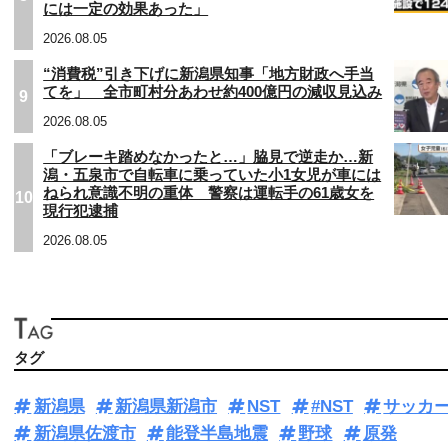
には一定の効果あった」
2026.08.05
“消費税”引き下げに新潟県知事「地方財政へ手当
てを」 全市町村分あわせ約400億円の減収見込み
9
2026.08.05
「ブレーキ踏めなかったと…」脇見で逆走か…新
潟・五泉市で自転車に乗っていた小1女児が車には
ねられ意識不明の重体 警察は運転手の61歳女を
10
現行犯逮捕
2026.08.05
タグ
新潟県
新潟県新潟市
NST
#NST
サッカ
新潟県佐渡市
能登半島地震
野球
原発