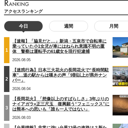
アクセスランキング
今日
週間
月間
【速報】「脇見だと…」新潟・五泉市で自転車に
乗っていた小1女児が車にはねられ意識不明の重
1
体 警察は運転手の61歳女を現行犯逮捕
2026.08.05
【迷惑行為】日本三大花火の長岡花火で“長時間駐
車”…道の駅からは嘆きの声「9割以上が県外ナン
2
バー」
2026.08.04
【長岡花火】「想像以上のすばらしさ」3年ぶりの
ナイアガラ×正三尺玉 復興願う“フェニックス”に
3
は熊本への思いも「誰も一人ではない」
2026.08.03
【台風情報】非常に強い台風13号の進路は？新た