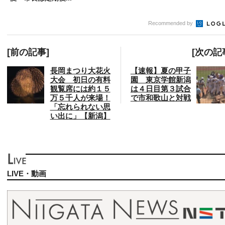
Recommended by
[前の記事]
[次の記
長岡まつり大花火
【速報】夏の甲子
大会 初日の有料
園 東京学館新潟
観覧席には約１５
は４日目第３試合
万５千人が来場！
で市和歌山と対戦
「忘れられない思
い出に」【新潟】
LIVE・動画