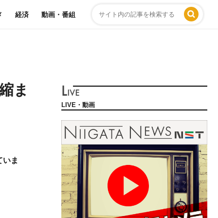
メ
経済
動画・番組
差縮ま
LIVE・動画
ていま