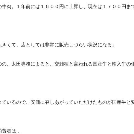
の牛肉。１年前には１６００円に上昇し、現在は１７００円ま
大きくて、店としては非常に販売しづらい状況になる」
のの、太田専務によると、交雑種と言われる国産牛と輸入牛の
きているので、安価に召しあがっていただけたものが国産牛と
消費者は…