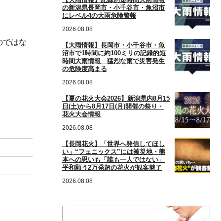
の新潟県長岡市・小千谷市・魚沼市
にレベル4の大雨危険警報
2026.08.08
のではな
【大雨情報】長岡市・小千谷市・魚
沼市で1時間に約100ミリの記録的短
時間大雨情報 猛烈な雨で災害発生
の危険度高まる
2026.08.08
【夏の花火大会2026】新潟県内8月15
日(土)から8月17日(月)開催の祭り・
花火大会情報
2026.08.08
【長岡花火】「世界へ発信してほし
い」“フェニックス”には被災地・熊
本への思いも「誰も一人ではない」
平和願う2万発超の花火が観客魅了
2026.08.08