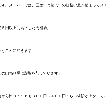
ます。スーパーでは、国産牛と輸入牛の価格の差が縮まってき
で５円以上乱高下した円相場。
いうことに尽きます」
この肉売り場に影響を与えています」
前から比べて１ｋｇ３００円～４００円くらい値段が上がって