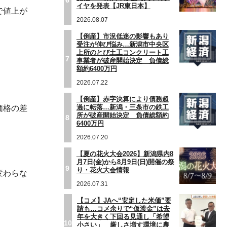
イヤを発表【JR東日本】
で値上が
2026.08.07
【倒産】市況低迷の影響もあり
受注が伸び悩み…新潟市中央区
上所のとび土工コンクリート工
7
事業者が破産開始決定 負債総
額約6400万円
2026.07.22
【倒産】赤字決算により債務超
過に転落…新潟・三条市の鉄工
価格の差
所が破産開始決定 負債総額約
8
6400万円
2026.07.20
【夏の花火大会2026】新潟県内8
月7日(金)から8月9日(日)開催の祭
9
り・花火大会情報
変わらな
2026.07.31
【コメ】JAへ“安定した米価”要
請も…コメ余りで“仮渡金”は去
年を大きく下回る見通し「希望
10
小さい」 厳しさ増す環境に農