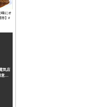
の味にオ
岡市】#
電気店
用意」