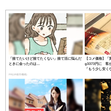
「捨てたいけど捨てたくない」捨て活に悩んだ
【コメ価格】「買
ときに会ったのは…
g3373円に 
「もう少し安くな
PR(UR都市機構)