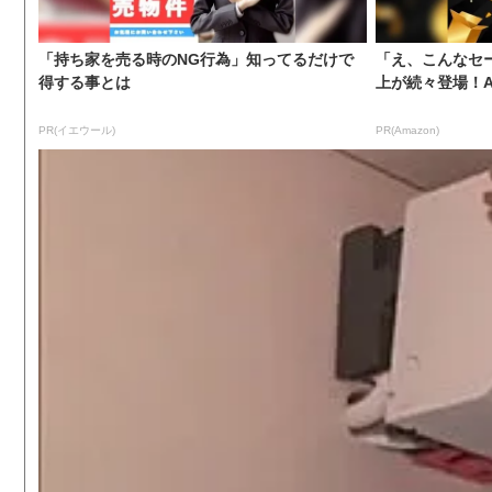
「持ち家を売る時のNG行為」知ってるだけで
「え、こんなセー
得する事とは
上が続々登場！A
PR(イエウール)
PR(Amazon)