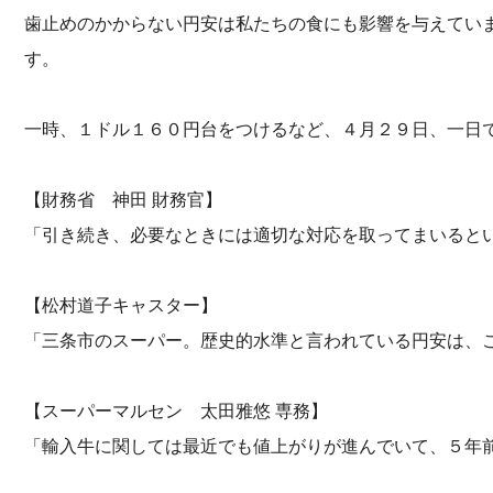
歯止めのかからない円安は私たちの食にも影響を与えてい
す。
一時、１ドル１６０円台をつけるなど、４月２９日、一日
【財務省 神田 財務官】
「引き続き、必要なときには適切な対応を取ってまいると
【松村道子キャスター】
「三条市のスーパー。歴史的水準と言われている円安は、
【スーパーマルセン 太田雅悠 専務】
「輸入牛に関しては最近でも値上がりが進んでいて、５年