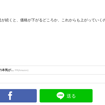
況が続くと、価格が下がるどころか、これからも上がっていく
本気が...
PR(Amazon)
送る