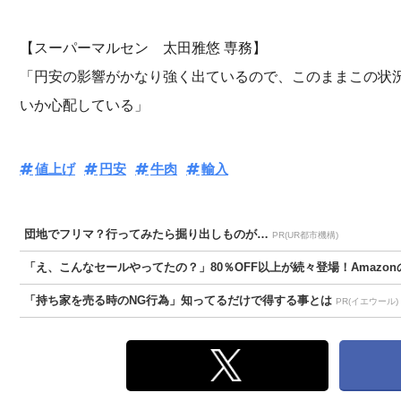
【スーパーマルセン 太田雅悠 専務】
「円安の影響がかなり強く出ているので、このままこの状
いか心配している」
値上げ
円安
牛肉
輸入
団地でフリマ？行ってみたら掘り出しものが…
PR(UR都市機構)
「え、こんなセールやってたの？」80％OFF以上が続々登場！Amazonの
「持ち家を売る時のNG行為」知ってるだけで得する事とは
PR(イエウール)