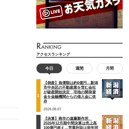
アクセスランキング
今日
週間
月間
【倒産】負債額は約6億円…新潟
市中央区の不動産業を営む会社
が破産開始決定 宅地の開発資
1
金を金融機関からの借入金に依
存
2026.08.07
【決算】燕市の遠藤製作所、
2026年12月期中間決算は売上高
100億円超え…営業利益は前年同