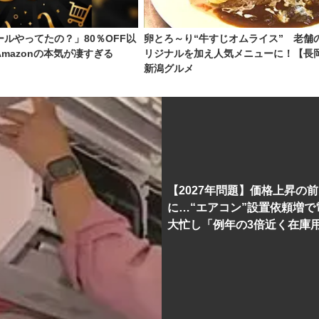
ルやってたの？」80％OFF以
卵とろ～り“牛すじオムライス” 老舗
mazonの本気が凄すぎる
リジナルを加え人気メニューに！【長
新潟グルメ
【2027年問題】価格上昇の前
に…“エアコン”設置依頼増で
大忙し「例年の3倍近く在庫
一方ナフサ不足で部材の...