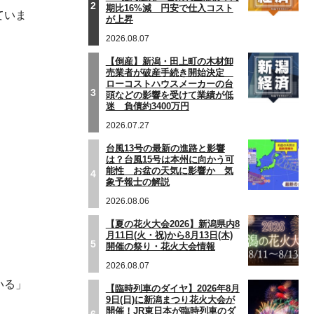
2
期比16%減 円安で仕入コスト
ていま
が上昇
2026.08.07
【倒産】新潟・田上町の木材卸
売業者が破産手続き開始決定
ローコストハウスメーカーの台
3
頭などの影響を受けて業績が低
迷 負債約3400万円
2026.07.27
台風13号の最新の進路と影響
は？台風15号は本州に向かう可
能性 お盆の天気に影響か 気
4
象予報士の解説
2026.08.06
【夏の花火大会2026】新潟県内8
月11日(火・祝)から8月13日(木)
5
開催の祭り・花火大会情報
2026.08.07
いる」
【臨時列車のダイヤ】2026年8月
9日(日)に新潟まつり花火大会が
開催！JR東日本が臨時列車のダ
6