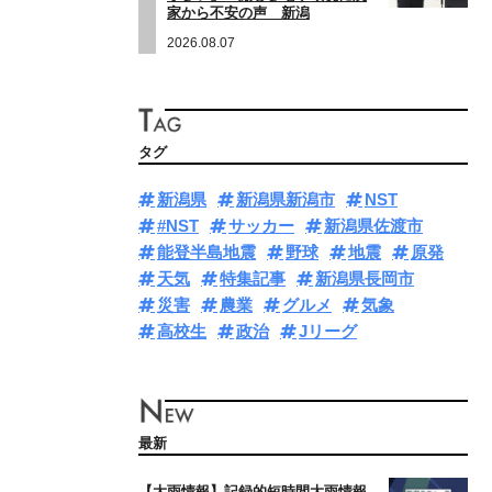
家から不安の声 新潟
2026.08.07
タグ
新潟県
新潟県新潟市
NST
#NST
サッカー
新潟県佐渡市
能登半島地震
野球
地震
原発
天気
特集記事
新潟県長岡市
災害
農業
グルメ
気象
高校生
政治
Jリーグ
最新
【大雨情報】記録的短時間大雨情報