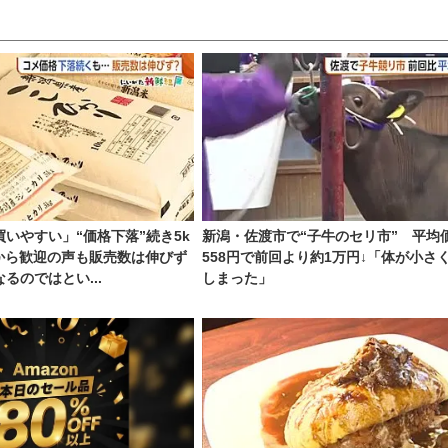
いやすい」“価格下落”続き5k
新潟・佐渡市で“子牛のセリ市” 平均価
客から歓迎の声も販売数は伸びず
558円で前回より約1万円↓「体が小さ
るのではとい...
しまった」