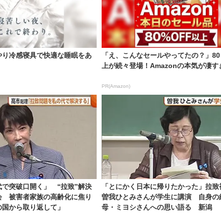
やり冷感寝具で快適な睡眠をあ
「え、こんなセールやってたの？」80
上が続々登場！Amazonの本気が凄す
PR(Amazon)
で突破口開く」 “拉致”解決
「とにかく日本に帰りたかった」拉致
会 被害者家族の高齢化に焦り
曽我ひとみさんが学生に講演 自身の
の国から取り返して」
母・ミヨシさんへの思い語る 新潟