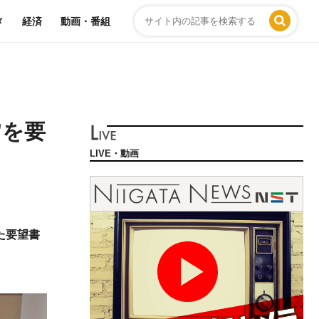
メ
経済
動画・番組
”を要
LIVE・動画
た要望書