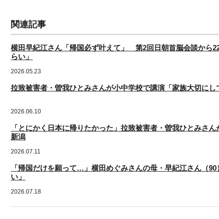
関連記事
横田早紀江さん「帰国必ず叶えて」 第2回日朝首脳会談から2
らい」
2026.05.23
拉致被害者・曽我ひとみさんが小中学校で講演「家族大切にし
2026.06.10
「とにかく日本に帰りたかった」拉致被害者・曽我ひとみさ
新潟
2026.07.11
「帰国だけを願って…」横田めぐみさんの母・早紀江さん（90
い」
2026.07.18