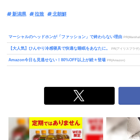
新潟県
拉致
北朝鮮
マーシャルのヘッドホンが「ファッション」で終わらない理由
PR(Marshal
【大人気】ひんやり冷感寝具で快適な睡眠をあなたに。
PR(アイリスプラザ)
Amazon今日も見逃せない！80%OFF以上が続々登場
PR(Amazon)