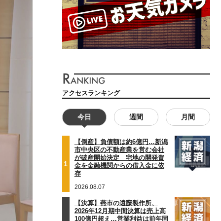
アクセスランキング
今日
週間
月間
【倒産】負債額は約6億円…新潟
市中央区の不動産業を営む会社
が破産開始決定 宅地の開発資
1
金を金融機関からの借入金に依
存
2026.08.07
【決算】燕市の遠藤製作所、
2026年12月期中間決算は売上高
100億円超え…営業利益は前年同