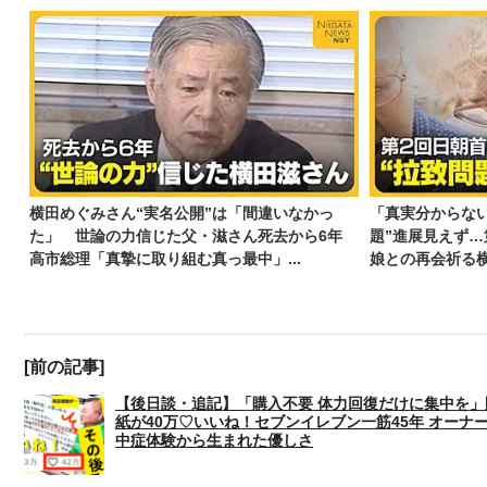
横田めぐみさん“実名公開”は「間違いなかっ
「真実分からな
た」 世論の力信じた父・滋さん死去から6年
題”進展見えず
高市総理「真摯に取り組む真っ最中」...
娘との再会祈る横
[前の記事]
【後日談・追記】「購入不要 体力回復だけに集中を」
紙が40万♡いいね！セブンイレブン一筋45年 オーナ
中症体験から生まれた優しさ