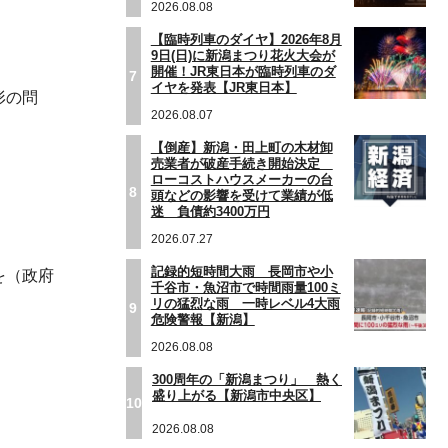
2026.08.08
【臨時列車のダイヤ】2026年8月
9日(日)に新潟まつり花火大会が
開催！JR東日本が臨時列車のダ
7
イヤを発表【JR東日本】
形の問
2026.08.07
【倒産】新潟・田上町の木材卸
売業者が破産手続き開始決定
ローコストハウスメーカーの台
8
頭などの影響を受けて業績が低
迷 負債約3400万円
2026.07.27
記録的短時間大雨 長岡市や小
を（政府
千谷市・魚沼市で時間雨量100ミ
リの猛烈な雨 一時レベル4大雨
9
危険警報【新潟】
2026.08.08
300周年の「新潟まつり」 熱く
盛り上がる【新潟市中央区】
10
2026.08.08