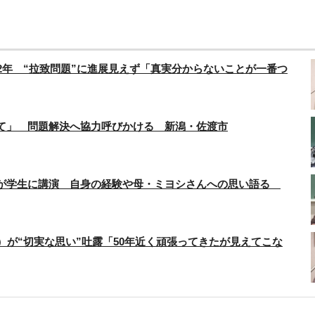
2年 “拉致問題”に進展見えず「真実分からないことが一番つ
て」 問題解決へ協力呼びかける 新潟・佐渡市
んが学生に講演 自身の経験や母・ミヨシさんへの思い語る
）が“切実な思い”吐露「50年近く頑張ってきたが見えてこな