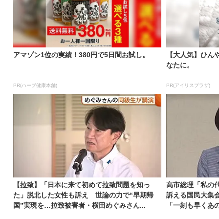
アマゾン1位の実績！380円で5日間お試し。
【大人気】ひん
なたに。
PR(ハーブ健康本舗)
PR(アイリスプラザ)
【拉致】「日本に来て初めて拉致問題を知っ
高市総理「私の代
た」脱北した女性も訴え 世論の力で“早期帰
訴える国民大集
国”実現を…拉致被害者・横田めぐみさん...
「一刻も早くあ