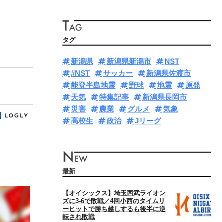
タグ
新潟県
新潟県新潟市
NST
#NST
サッカー
新潟県佐渡市
能登半島地震
野球
地震
原発
天気
特集記事
新潟県長岡市
災害
農業
グルメ
気象
高校生
政治
Jリーグ
最新
【オイシックス】埼玉西武ライオン
ズに3‐6で敗戦／4回小西のタイムリ
ーヒットで勝ち越しするも後半に逆
転され敗戦