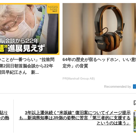
いことが一番つらい」“拉致問
64年の歴史が宿るヘッドホン、いい意
…第2回日朝首脳会談から22年
定外」の音質
田早紀江さん 新...
PR(Marshall Group AB)
Recommended by
貼り
3年以上運休続く“米坂線” 復旧案についてイメージ提示
ーの熱
も…新潟県知事はJR側の姿勢に苦言「第三者的に支援する
というのは違う」