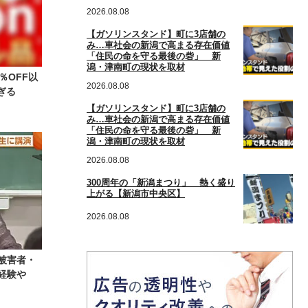
2026.08.08
【ガソリンスタンド】町に3店舗の
み…車社会の新潟で高まる存在価値
「住民の命を守る最後の砦」 新
潟・津南町の現状を取材
％OFF以
2026.08.08
ぎる
【ガソリンスタンド】町に3店舗の
み…車社会の新潟で高まる存在価値
「住民の命を守る最後の砦」 新
潟・津南町の現状を取材
2026.08.08
300周年の「新潟まつり」 熱く盛り
上がる【新潟市中央区】
2026.08.08
被害者・
経験や