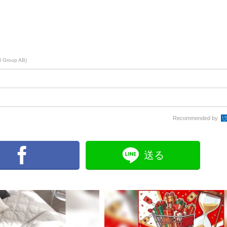
l Group AB)
Recommended by
送る