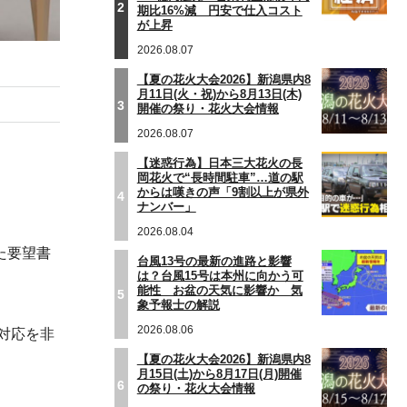
2
期比16%減 円安で仕入コスト
が上昇
2026.08.07
【夏の花火大会2026】新潟県内8
月11日(火・祝)から8月13日(木)
3
開催の祭り・花火大会情報
2026.08.07
【迷惑行為】日本三大花火の長
岡花火で“長時間駐車”…道の駅
からは嘆きの声「9割以上が県外
4
ナンバー」
2026.08.04
た要望書
台風13号の最新の進路と影響
は？台風15号は本州に向かう可
能性 お盆の天気に影響か 気
5
象予報士の解説
2026.08.06
対応を非
【夏の花火大会2026】新潟県内8
月15日(土)から8月17日(月)開催
6
の祭り・花火大会情報