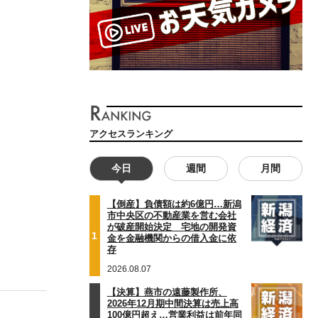
アクセスランキング
今日
週間
月間
【倒産】負債額は約6億円…新潟
市中央区の不動産業を営む会社
が破産開始決定 宅地の開発資
1
金を金融機関からの借入金に依
存
2026.08.07
【決算】燕市の遠藤製作所、
2026年12月期中間決算は売上高
100億円超え…営業利益は前年同