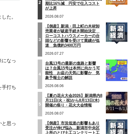
2
期比16%減 円安で仕入コスト
が上昇
ました。
2026.08.07
【倒産】新潟・田上町の木材卸
売業者が破産手続き開始決定
ローコストハウスメーカーの台
3
頭などの影響を受けて業績が低
迷 負債約3400万円
2026.07.27
来になっ
台風13号の最新の進路と影響
は？台風15号は本州に向かう可
能性 お盆の天気に影響か 気
4
象予報士の解説
2026.08.06
を手打ち
【夏の花火大会2026】新潟県内8
月11日(火・祝)から8月13日(木)
5
開催の祭り・花火大会情報
2026.08.07
かと思っ
【倒産】市況低迷の影響もあり
受注が伸び悩み…新潟市中央区
上所のとび土工コンクリート工