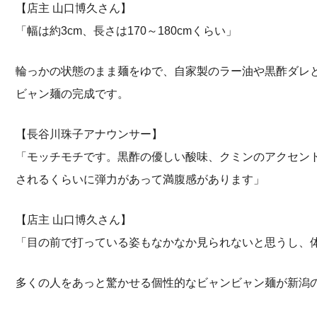
【店主 山口博久さん】
「幅は約3cm、長さは170～180cmくらい」
輪っかの状態のまま麺をゆで、自家製のラー油や黒酢ダレ
ビャン麺の完成です。
【長谷川珠子アナウンサー】
「モッチモチです。黒酢の優しい酸味、クミンのアクセン
されるくらいに弾力があって満腹感があります」
【店主 山口博久さん】
「目の前で打っている姿もなかなか見られないと思うし、
多くの人をあっと驚かせる個性的なビャンビャン麺が新潟