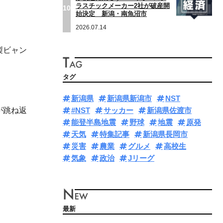
ラスチックメーカー2社が破産開
10
始決定 新潟・南魚沼市
2026.07.14
製ビャン
タグ
新潟県
新潟県新潟市
NST
が跳ね返
#NST
サッカー
新潟県佐渡市
能登半島地震
野球
地震
原発
天気
特集記事
新潟県長岡市
災害
農業
グルメ
高校生
気象
政治
Jリーグ
最新