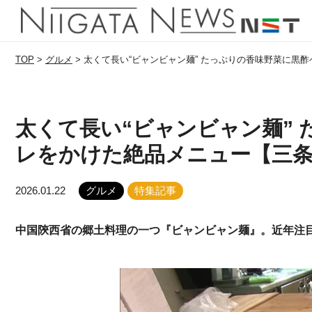
TOP
>
グルメ
>
太くて長い“ビャンビャン麺” たっぷりの香味野菜に黒
太くて長い“ビャンビャン麺”
レをかけた絶品メニュー【三条
2026.01.22
グルメ
特集記事
中国陝西省の郷土料理の一つ『ビャンビャン麺』。近年注