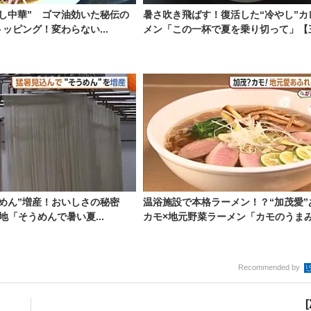
し中華” ゴマ油効いた秘伝の
暑さ吹き飛ばす！復活した“冷やし”カ
ッピング！変わらない...
メン「この一杯で夏を乗り切って」【三.
めん”増産！おいしさの秘密
温浴施設で本格ラーメン！？“加茂愛”
地「そうめんで暑い夏...
カモ×地元野菜ラーメン「カモのうまみ.
Recommended by