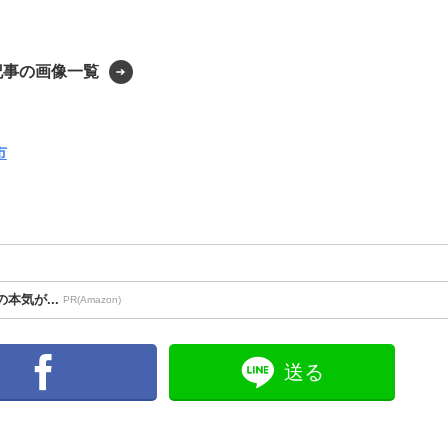
記事の画像一覧
市
本気が...
PR(Amazon)
送る