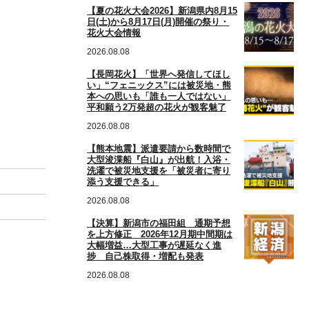
【夏の花火大会2026】新潟県内8月15
日(土)から8月17日(月)開催の祭り・
花火大会情報
2026.08.08
【長岡花火】「世界へ発信してほし
い」“フェニックス”には被災地・熊
本への思いも「誰も一人ではない」
平和願う2万発超の花火が観客魅了
2026.08.08
【熊本地震】派遣要請から数時間で
大型浚渫船『白山』が出航！入浴・
洗濯で被災地支援を「被災者に寄り
添う支援できる」
2026.08.08
【決算】新潟市の福田組 通期予想
を上方修正 2026年12月期中間期は
大幅増益…大型工事が遅延なく進
捗 自己株取得・増配も発表
2026.08.08