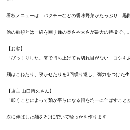
看板メニューは、パクチーなどの香味野菜がたっぷり、黒酢
他の麺類とは一線を画す麺の長さや太さが最大の特徴です
【お客】
「びっくりした。箸で持ち上げても切れ目がない。コシも
麺はこねたり、寝かせたりを3回繰り返し、弾力をつけた
【店主 山口博久さん】
「叩くことによって麺が平らになる幅を均一に伸ばすこと
次に伸ばした麺を2つに裂いて輪っかを作ります。