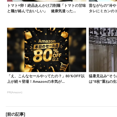
トマト×卵！絶品あんかけ刀削麺「トマトの甘味
昔ながらの“冷や
と麺が絡んでおいしい」 健康気遣った...
タレにミカンのト
「え、こんなセールやってたの？」80％OFF以
猛暑見込み“そう
上が続々登場！Amazonの本気が...
は“8枚”重ねの生
PR(Amazon)
[前の記事]