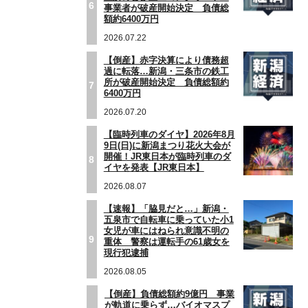
6
事業者が破産開始決定 負債総
額約6400万円
〉
2026.07.22
【倒産】赤字決算により債務超
過に転落…新潟・三条市の鉄工
所が破産開始決定 負債総額約
7
6400万円
2026.07.20
【臨時列車のダイヤ】2026年8月
9日(日)に新潟まつり花火大会が
開催！JR東日本が臨時列車のダ
8
イヤを発表【JR東日本】
2026.08.07
【速報】「脇見だと…」新潟・
五泉市で自転車に乗っていた小1
女児が車にはねられ意識不明の
9
重体 警察は運転手の61歳女を
現行犯逮捕
2026.08.05
【倒産】負債総額約9億円 事業
が軌道に乗らず…バイオマスプ