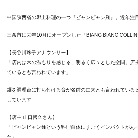
中国陝西省の郷土料理の一つ『ビャンビャン麺』。近年注
三条市に去年10月にオープンした『BIANG BIANG COL
【長谷川珠子アナウンサー】
「店内は木の温もりを感じる、明るく広々とした空間。店
ているとも言われています」
麺を調理台に打ち付ける音が名前の由来とも言われている
しています。
【店主 山口博久さん】
「ビャンビャン麺という料理自体にすごくインパクトがあ
た」