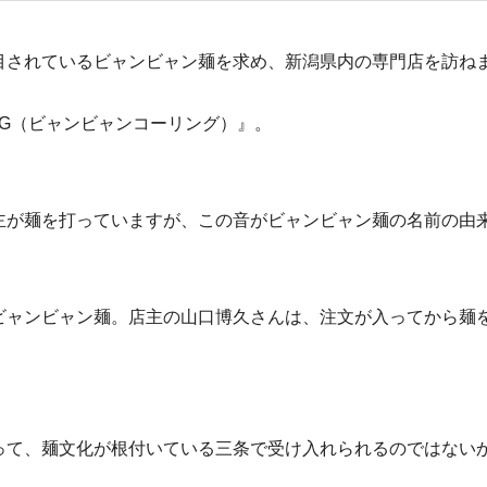
目されているビャンビャン麺を求め、新潟県内の専門店を訪ね
LING（ビャンビャンコーリング）』。
主が麺を打っていますが、この音がビャンビャン麺の名前の由
ビャンビャン麺。店主の山口博久さんは、注文が入ってから麺
って、麺文化が根付いている三条で受け入れられるのではない