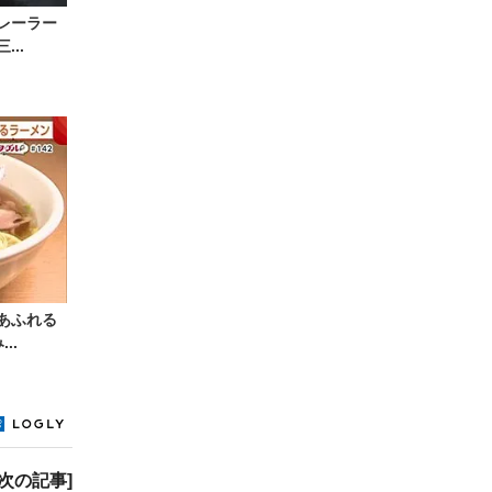
レーラー
..
あふれる
..
[次の記事]