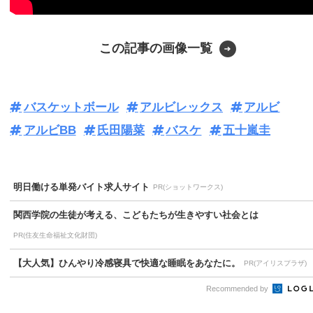
この記事の画像一覧
バスケットボール
アルビレックス
アルビ
アルビBB
氏田陽菜
バスケ
五十嵐圭
明日働ける単発バイト求人サイト
PR(ショットワークス)
関西学院の生徒が考える、こどもたちが生きやすい社会とは
PR(住友生命福祉文化財団)
【大人気】ひんやり冷感寝具で快適な睡眠をあなたに。
PR(アイリスプラザ)
Recommended by