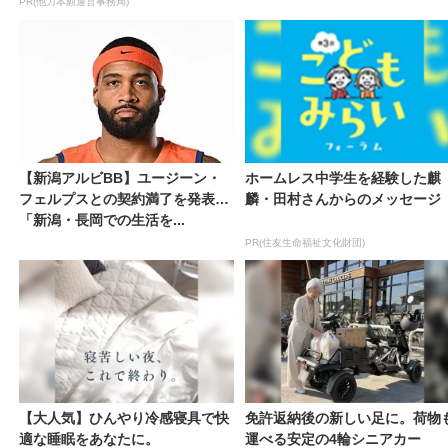
PR(他力本願運営事務局)
【新潟アルビBB】ユージーン・
ホームレス中学生を経験した麒
フェルプスとの契約満了を発表
麟・田村さんからのメッセージ
「新潟・長岡での生活を...
PR(住友生命福祉文化財団)
【大人気】ひんやり冷感寝具で快
免許返納後の新しい足に。荷物
適な睡眠をあなたに。
運べる安定の4輪シニアカー