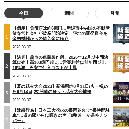
今日
週間
月間
【倒産】負債額は約6億円…新潟市中央区の不動産
業を営む会社が破産開始決定 宅地の開発資金を
1
金融機関からの借入金に依存
2026.08.07
【決算】燕市の遠藤製作所、2026年12月期中間決
算は売上高100億円超え…営業利益は前年同期比
2
16%減 円安で仕入コストが上昇
2026.08.07
【夏の花火大会2026】新潟県内8月11日(火・祝)か
ら8月13日(木)開催の祭り・花火大会情報
3
2026.08.07
【迷惑行為】日本三大花火の長岡花火で“長時間駐
車”…道の駅からは嘆きの声「9割以上が県外ナン
4
バー」