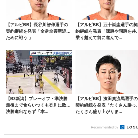
【アルビBB】長谷川智伸選手の
【アルビBB】五十嵐圭選手の契
契約継続を発表「全身全霊新潟の
約継続を発表「課題や問題を共
ために戦う 」
乗り越えて前に進んで...
【B3新潟】プレーオフ・準決勝
【アルビBB】濱田貴流馬選手の
最後まで食らいつくも香川に敗れ
契約継続を発表「たくさん勝っ
決勝進出ならず「本...
たくさん盛り上がりま...
Recommended by