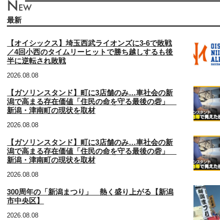
最新
【オイシックス】埼玉西武ライオンズに3‐6で敗戦
／4回小西のタイムリーヒットで勝ち越しするも後
半に逆転され敗戦
2026.08.08
【ガソリンスタンド】町に3店舗のみ…車社会の新
潟で高まる存在価値「住民の命を守る最後の砦」
新潟・津南町の現状を取材
2026.08.08
【ガソリンスタンド】町に3店舗のみ…車社会の新
潟で高まる存在価値「住民の命を守る最後の砦」
新潟・津南町の現状を取材
2026.08.08
300周年の「新潟まつり」 熱く盛り上がる【新潟
市中央区】
2026.08.08