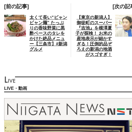
[前の記事]
[次の記
太くて長い“ビャン
【東京の新潟人】
ビャン麺” たっぷ
御徒町のスーパー
りの香味野菜に黒
『吉池』を横澤夏
酢ベースのタレを
子が探検！ お米の
かけた絶品メニュ
産地表示が細かす
ー【三条市】#新潟
ぎる！圧倒的品ぞ
グルメ
ろえの新潟の地酒
がスゴすぎ！
LIVE・動画