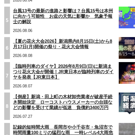
2026.08.04
台風13号の最新の進路と影響は？台風15号は本州
に向かう可能性 お盆の天気に影響か 気象予報
5
士の解説
2026.08.06
【夏の花火大会2026】新潟県内8月15日(土)から8
月17日(月)開催の祭り・花火大会情報
6
2026.08.08
【臨時列車のダイヤ】2026年8月9日(日)に新潟ま
つり花火大会が開催！JR東日本が臨時列車のダイ
7
ヤを発表【JR東日本】
2026.08.07
【倒産】新潟・田上町の木材卸売業者が破産手続
き開始決定 ローコストハウスメーカーの台頭な
8
どの影響を受けて業績が低迷 負債約3400万円
2026.07.27
記録的短時間大雨 長岡市や小千谷市・魚沼市で
時間雨量100ミリの猛烈な雨 一時レベル4大雨危