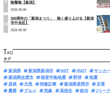
9
険警報【新潟】
2026.08.08
300周年の「新潟まつり」 熱く盛り上がる【新潟
市中央区】
10
2026.08.08
タグ
新潟県
新潟県新潟市
NST
#NST
サッカ
新潟県佐渡市
能登半島地震
野球
地震
原発
天気
特集記事
新潟県長岡市
災害
農業
グルメ
気象
高校生
政治
Jリー