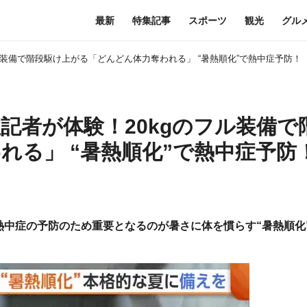
最新
特集記事
スポーツ
観光
グル
ル装備で階段駆け上がる「どんどん体力奪われる」 “暑熱順化”で熱中症予防！
記者が体験！20kgのフル装備で
れる」 “暑熱順化”で熱中症予防
中症の予防のため重要となるのが暑さに体を慣らす“暑熱順化