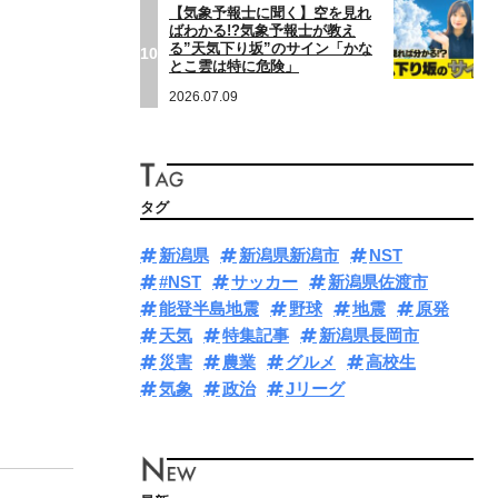
【気象予報士に聞く】空を見れ
ばわかる!?気象予報士が教え
る”天気下り坂”のサイン「かな
10
とこ雲は特に危険」
2026.07.09
タグ
新潟県
新潟県新潟市
NST
#NST
サッカー
新潟県佐渡市
能登半島地震
野球
地震
原発
天気
特集記事
新潟県長岡市
災害
農業
グルメ
高校生
気象
政治
Jリーグ