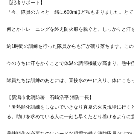
【記者リポート】
「今、隊員の方々と一緒に600mほど私も走りました。と
何とかトレーニングを終え防火服を脱ぐと、しっかりと汗
約1時間の訓練を行った隊員からも汗が滴り落ちます。こ
今のうちに汗をかくことで体温の調節機能が高まり、熱中
隊員たちは訓練のあとには、直接水の中に入り、体にこも
【新潟市北消防署 石崎浩平 消防士長】
「暑熱順化訓練をしないでいきなり真夏の火災現場に行く
る。助けを求めている人に一刻も早くたどり着けるように
暑熱順化が必要なのはハードな現場で働く消防隊員だけで