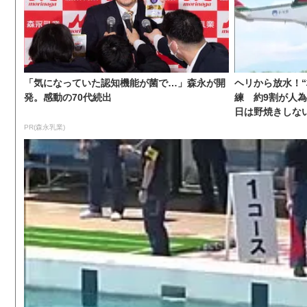
「気になっていた認知機能が菌で…」森永が開
ヘリから放水！
発。感動の70代続出
練 約9割が人
日は野焼きしな
PR(森永乳業)