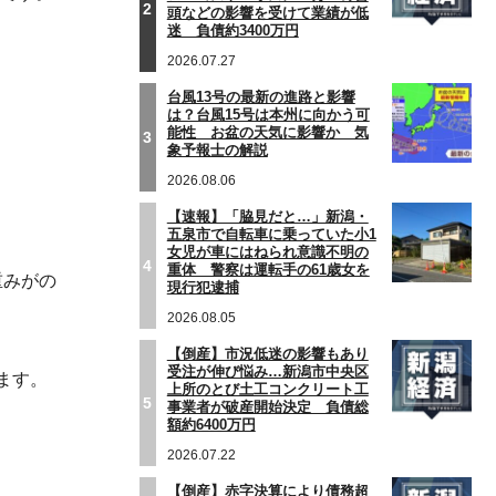
2
頭などの影響を受けて業績が低
迷 負債約3400万円
2026.07.27
台風13号の最新の進路と影響
は？台風15号は本州に向かう可
能性 お盆の天気に影響か 気
3
象予報士の解説
2026.08.06
【速報】「脇見だと…」新潟・
五泉市で自転車に乗っていた小1
女児が車にはねられ意識不明の
4
重体 警察は運転手の61歳女を
重みがの
現行犯逮捕
2026.08.05
【倒産】市況低迷の影響もあり
受注が伸び悩み…新潟市中央区
ます。
上所のとび土工コンクリート工
5
事業者が破産開始決定 負債総
額約6400万円
2026.07.22
【倒産】赤字決算により債務超