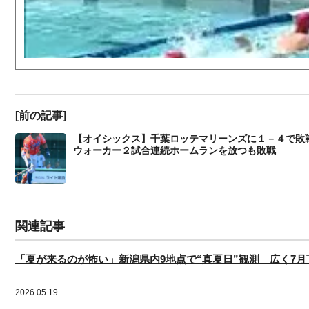
[前の記事]
【オイシックス】千葉ロッテマリーンズに１－４で敗
ウォーカー２試合連続ホームランを放つも敗戦
関連記事
「夏が来るのが怖い」新潟県内9地点で“真夏日”観測 広く7月
2026.05.19