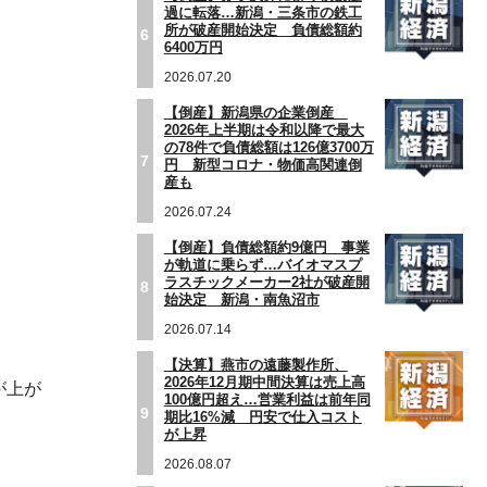
過に転落…新潟・三条市の鉄工
所が破産開始決定 負債総額約
6
6400万円
2026.07.20
【倒産】新潟県の企業倒産
2026年上半期は令和以降で最大
の78件で負債総額は126億3700万
7
円 新型コロナ・物価高関連倒
産も
2026.07.24
【倒産】負債総額約9億円 事業
が軌道に乗らず…バイオマスプ
ラスチックメーカー2社が破産開
8
始決定 新潟・南魚沼市
2026.07.14
【決算】燕市の遠藤製作所、
2026年12月期中間決算は売上高
が上が
100億円超え…営業利益は前年同
9
期比16%減 円安で仕入コスト
が上昇
2026.08.07