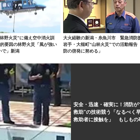
“林野火災”に備え空中消火訓
大火経験の新潟・糸魚川市 緊急消防
為的要因の林野火災「風が強い
岩手・大槌町“山林火災”での活動報告
いで」新潟
防の啓発に努める」
安全・迅速・確実に！消防が
救助”の技術競う「なるべく
救助者に接触を」 もしもの
備え訓練重ねる 新潟