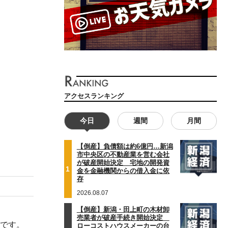
アクセスランキング
今日
週間
月間
【倒産】負債額は約6億円…新潟
市中央区の不動産業を営む会社
が破産開始決定 宅地の開発資
1
金を金融機関からの借入金に依
存
2026.08.07
【倒産】新潟・田上町の木材卸
売業者が破産手続き開始決定
”です。
ローコストハウスメーカーの台