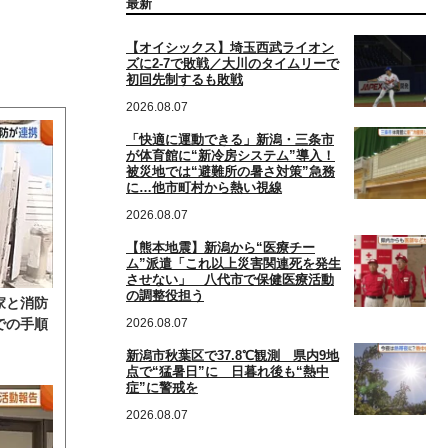
最新
【オイシックス】埼玉西武ライオン
ズに2-7で敗戦／大川のタイムリーで
初回先制するも敗戦
2026.08.07
「快適に運動できる」新潟・三条市
が体育館に“新冷房システム”導入！
被災地では“避難所の暑さ対策”急務
に…他市町村から熱い視線
2026.08.07
【熊本地震】新潟から“医療チー
ム”派遣「これ以上災害関連死を発生
させない」 八代市で保健医療活動
の調整役担う
家と消防
2026.08.07
での手順
新潟市秋葉区で37.8℃観測 県内9地
点で“猛暑日”に 日暮れ後も“熱中
症”に警戒を
2026.08.07