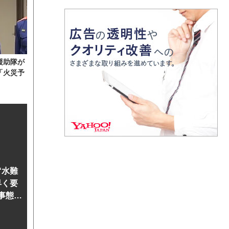
援助隊が
「火災予
“水難
早く要
事態に