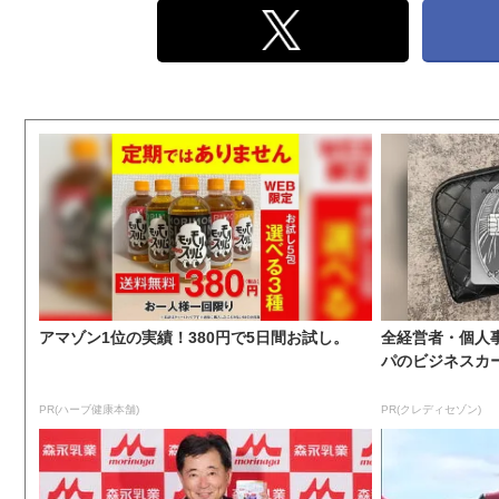
アマゾン1位の実績！380円で5日間お試し。
全経営者・個人
パのビジネスカ
PR(ハーブ健康本舗)
PR(クレディセゾン)