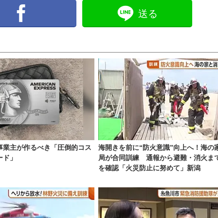
送る
事業主が作るべき「圧倒的コス
海開きを前に“防火意識”向上へ！海の
ード」
局が合同訓練 通報から避難・消火ま
を確認「火災防止に努めて」新潟