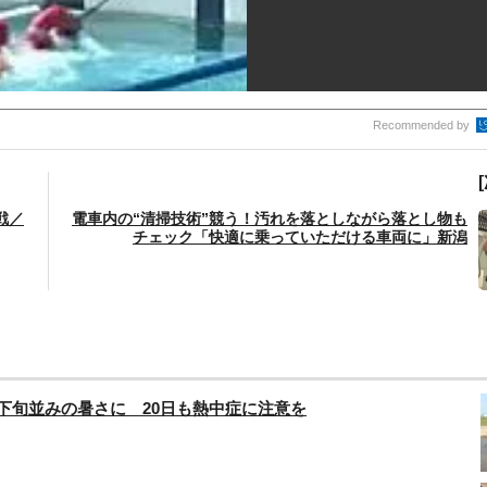
Recommended by
戦／
電車内の“清掃技術”競う！汚れを落としながら落とし物も
チェック「快適に乗っていただける車両に」新潟
下旬並みの暑さに 20日も熱中症に注意を