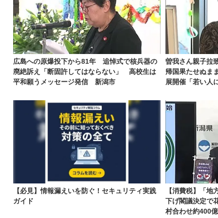
広島への原爆投下から81年 追悼式で核兵器の
曽我さん親子拉致
廃絶訴え「断固許してはならない」 高校生は
帰国果たせぬまま
平和願うメッセージ発信 新潟市
展開催「若い人に
【必見】情報漏えいを防ぐ！セキュリティ実践
【消費税】「地
ガイド
下げ閣議決定で
村合わせ約400億