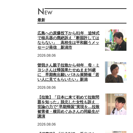
最新
広島への原爆投下から81年 追悼式
で核兵器の廃絶訴え「断固許しては
ならない」 高校生は平和願うメッ
セージ発信 新潟市
2026.08.06
曽我さん親子拉致から48年 母・ミ
ヨシさんは帰国果たせぬまま94歳
に 早期救出願いパネル展開催「若
い人に見てもらいたい」新潟
2026.08.06
【拉致】「日本に来て初めて拉致問
題を知った」脱北した女性も訴え
世論の力で“早期帰国”実現を…拉致
被害者・横田めぐみさんの同級生が
講演
2026.08.06