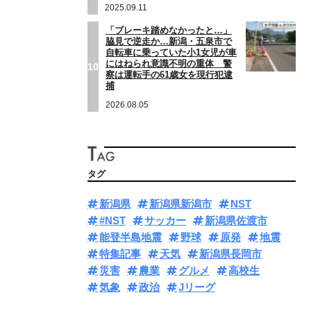
2025.09.11
「ブレーキ踏めなかったと…」
脇見で逆走か…新潟・五泉市で
自転車に乗っていた小1女児が車
にはねられ意識不明の重体 警
10
察は運転手の61歳女を現行犯逮
捕
2026.08.05
タグ
新潟県
新潟県新潟市
NST
#NST
サッカー
新潟県佐渡市
能登半島地震
野球
原発
地震
特集記事
天気
新潟県長岡市
災害
農業
グルメ
高校生
気象
政治
Jリーグ