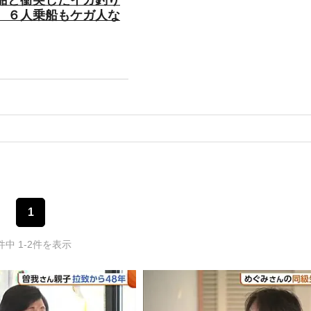
 ６人乗船もケガ人な
1
件中 1-2件を表示