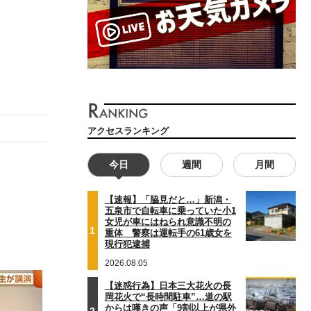
アクセスランキング
今日
週間
月間
【速報】「脇見だと…」新潟・
五泉市で自転車に乗っていた小1
女児が車にはねられ意識不明の
1
重体 警察は運転手の61歳女を
現行犯逮捕
2026.08.05
【迷惑行為】日本三大花火の長
岡花火で“長時間駐車”…道の駅
からは嘆きの声「9割以上が県外
2