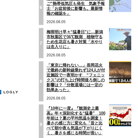
ご”熱帯低気圧も発生 気象予報
6
士「お盆前後に影響も。最新情
報の確認を」
2026.08.05
梅雨明け早々“猛暑日”に…新潟
市秋葉区で36℃観測 植物守る
ため生花店も暑さ対策「水やり
7
は念入りに」
2026.08.05
「東京に帰れない…」長岡花火
で最終の新幹線乗れず124人が付
近施設で一夜明かす “フェニッ
クス”の打ち上げ時間後ろ倒しの
8
影響は？「分散退場には一定の
効果あった」
2026.08.05
『10年に一度』『観測史上最
高』年々深刻化する“猛暑” 100
年前は？夏の平均気温を調査！
暑さの感じ方に変化も「昔と比
9
べて朝や夜も気温が下がりにく
く、暑さを感じる時間が長い」