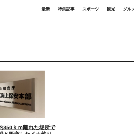
最新
特集記事
スポーツ
観光
グル
約350ｋｍ離れた場所で
船と衝突したイカ釣り