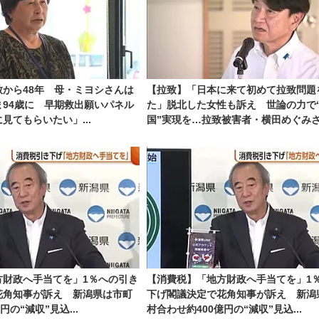
から48年 母・ミヨシさんは
【拉致】「日本に来て初めて拉致問題
94歳に 早期救出願いパネル
た」脱北した女性も訴え 世論の力で
見てもらいたい」...
国”実現を…拉致被害者・横田めぐみさん
方財政へ手当てを」1％への引き
【消費税】「地方財政へ手当てを」1
花角知事が訴え 新潟県は市町
下げ閣議決定で花角知事が訴え 新潟
円の“減収”見込...
村合わせ約400億円の“減収”見込...