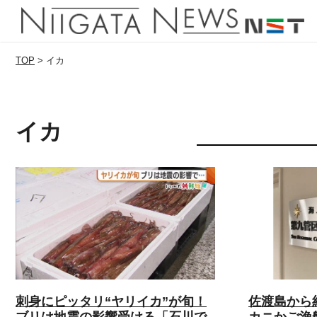
TOP
>
イカ
イカ
刺身にピッタリ“ヤリイカ”が旬！
佐渡島から
ブリは地震の影響受ける「石川で
カニかご漁