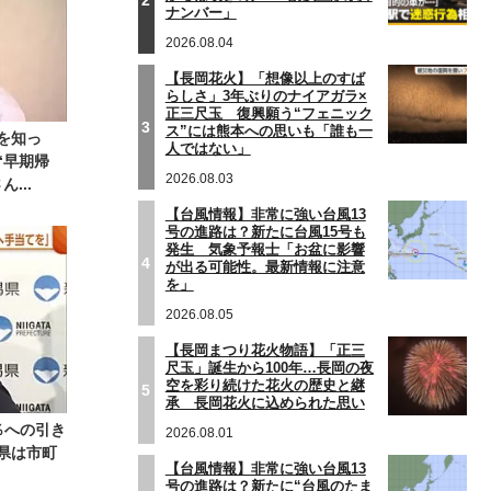
ナンバー」
2026.08.04
【長岡花火】「想像以上のすば
らしさ」3年ぶりのナイアガラ×
正三尺玉 復興願う“フェニック
3
ス”には熊本への思いも「誰も一
を知っ
人ではない」
“早期帰
2026.08.03
...
【台風情報】非常に強い台風13
号の進路は？新たに台風15号も
発生 気象予報士「お盆に影響
4
が出る可能性。最新情報に注意
を」
2026.08.05
【長岡まつり花火物語】「正三
尺玉」誕生から100年…長岡の夜
空を彩り続けた花火の歴史と継
5
承 長岡花火に込められた思い
％への引き
2026.08.01
県は市町
【台風情報】非常に強い台風13
号の進路は？新たに“台風のたま