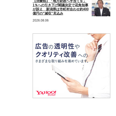
【消費税】「地方財政へ手当てを」
1％への引き下げ閣議決定で花角知事
が訴え 新潟県は市町村合わせ約400
億円の“減収”見込み
2026.08.06