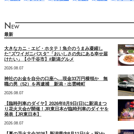
最新
大きなカニ・エビ・ホタテ！魚介のうまみ凝縮し
た“ズワイガニパスタ”「おいしさの先にある幸せ届
けたい」【小千谷市】#新潟グルメ
2026.08.07
神社のお金を自分の口座へ…現金33万円横領か 無
職の男（52）を再逮捕 新潟・出雲崎町
2026.08.07
【臨時列車のダイヤ】2026年8月9日(日)に新潟まつ
り花火大会が開催！JR東日本が臨時列車のダイヤを
発表【JR東日本】
2026.08.07
【夏の花火大会2026】新潟県内8月11日(火・祝)か