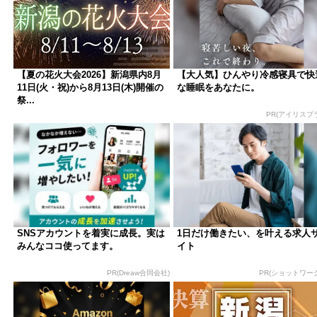
【夏の花火大会2026】新潟県内8月
【大人気】ひんやり冷感寝具で快
11日(火・祝)から8月13日(木)開催の
な睡眠をあなたに。
祭...
PR(アイリスプ
SNSアカウントを着実に成長。実は
1日だけ働きたい、を叶える求人
みんなココ使ってます。
イト
PR(Dreaw合同会社)
PR(ショットワー