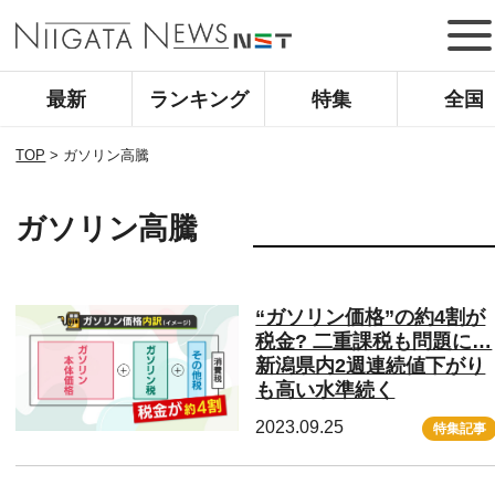
最新
ランキング
特集
全国
TOP
>
ガソリン高騰
ガソリン高騰
“ガソリン価格”の約4割が
税金? 二重課税も問題に…
新潟県内2週連続値下がり
も高い水準続く
2023.09.25
特集記事