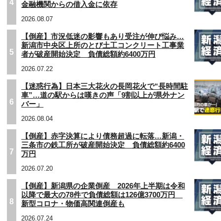
4
金融機関からの借入金に依存
2026.08.07
【倒産】市況低迷の影響もあり受注が伸び悩み…
新潟市中央区上所のとび土工コンクリート工事業
5
者が破産開始決定 負債総額約6400万円
2026.07.22
【迷惑行為】日本三大花火の長岡花火で“長時間駐
車”…道の駅からは嘆きの声「9割以上が県外ナン
6
バー」
2026.08.04
【倒産】赤字決算により債務超過に転落…新潟・
三条市の鉄工所が破産開始決定 負債総額約6400
7
万円
2026.07.20
【倒産】新潟県の企業倒産 2026年上半期は令和
以降で最大の78件で負債総額は126億3700万円
8
新型コロナ・物価高関連倒産も
2026.07.24