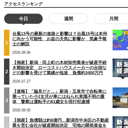
アクセスランキング
今日
週間
月間
台風13号の最新の進路と影響は？台風15号は本州
に向かう可能性 お盆の天気に影響か 気象予報
1
士の解説
2026.08.06
【倒産】新潟・田上町の木材卸売業者が破産手続
き開始決定 ローコストハウスメーカーの台頭な
2
どの影響を受けて業績が低迷 負債約3400万円
2026.07.27
【速報】「脇見だと…」新潟・五泉市で自転車に
乗っていた小1女児が車にはねられ意識不明の重
3
体 警察は運転手の61歳女を現行犯逮捕
2026.08.05
【倒産】負債額は約6億円…新潟市中央区の不動産
業を営む会社が破産開始決定 宅地の開発資金を