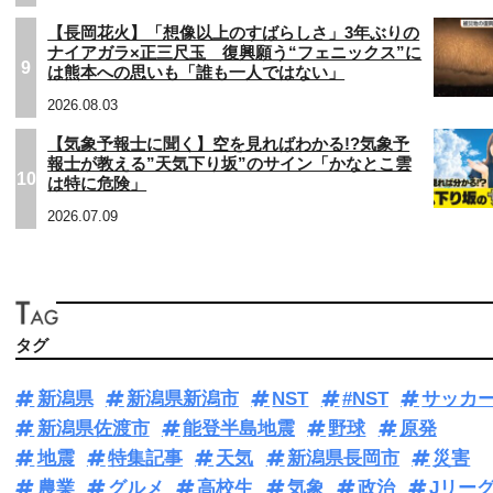
【長岡花火】「想像以上のすばらしさ」3年ぶりの
ナイアガラ×正三尺玉 復興願う“フェニックス”に
9
は熊本への思いも「誰も一人ではない」
2026.08.03
【気象予報士に聞く】空を見ればわかる!?気象予
報士が教える”天気下り坂”のサイン「かなとこ雲
10
は特に危険」
2026.07.09
タグ
新潟県
新潟県新潟市
NST
#NST
サッカ
新潟県佐渡市
能登半島地震
野球
原発
地震
特集記事
天気
新潟県長岡市
災害
農業
グルメ
高校生
気象
政治
Jリー