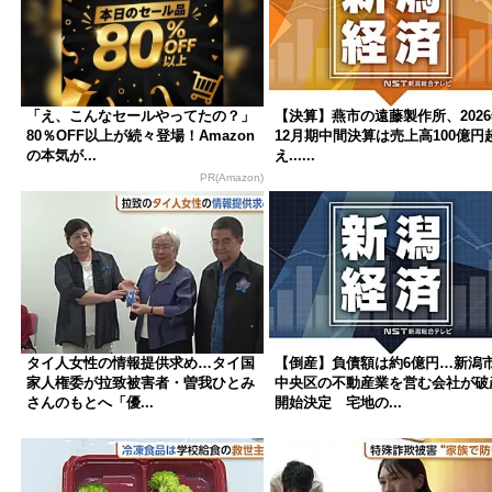
「え、こんなセールやってたの？」
【決算】燕市の遠藤製作所、202
80％OFF以上が続々登場！Amazon
12月期中間決算は売上高100億円
の本気が...
え......
PR(Amazon)
タイ人女性の情報提供求め…タイ国
【倒産】負債額は約6億円…新潟
家人権委が拉致被害者・曽我ひとみ
中央区の不動産業を営む会社が破
さんのもとへ「優...
開始決定 宅地の...