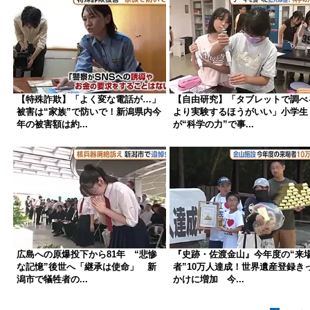
【特殊詐欺】「よく変な電話が…」
【自由研究】「タブレットで調べ
被害は“家族”で防いで！新潟県内今
より実験するほうがいい」小学生
年の被害額は約...
が“科学の力”で事...
広島への原爆投下から81年 “悲惨
『史跡・佐渡金山』今年度の“来
な記憶”後世へ「継承は使命」 新
者”10万人達成！世界遺産登録き
潟市で犠牲者の...
かけに増加 今...