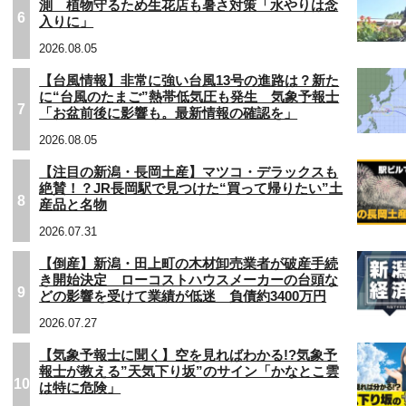
測 植物守るため生花店も暑さ対策「水やりは念
6
入りに」
2026.08.05
【台風情報】非常に強い台風13号の進路は？新た
に“台風のたまご”熱帯低気圧も発生 気象予報士
7
「お盆前後に影響も。最新情報の確認を」
2026.08.05
【注目の新潟・長岡土産】マツコ・デラックスも
絶賛！？JR長岡駅で見つけた“買って帰りたい”土
8
産品と名物
2026.07.31
【倒産】新潟・田上町の木材卸売業者が破産手続
き開始決定 ローコストハウスメーカーの台頭な
9
どの影響を受けて業績が低迷 負債約3400万円
2026.07.27
【気象予報士に聞く】空を見ればわかる!?気象予
報士が教える”天気下り坂”のサイン「かなとこ雲
10
は特に危険」