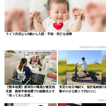
ライフ共済なら0歳から入院・手術・死亡を保障
PR(愛知県共済生活協同
【熊本地震】新潟市の職員が被災地
安定の自立4輪EV。免許返納後の
支援 能登半島地震での経験生かす
動や小さな軽トラ代わりに
「培ってきた災害...
PR(BLA