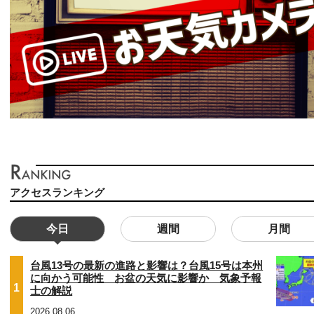
アクセスランキング
今日
週間
月間
台風13号の最新の進路と影響は？台風15号は本州
に向かう可能性 お盆の天気に影響か 気象予報
1
士の解説
2026.08.06