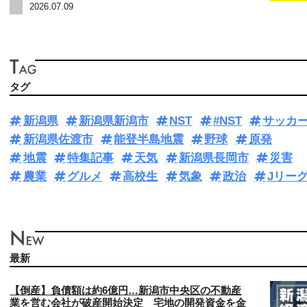
2026.07.09
タグ
新潟県
新潟県新潟市
NST
#NST
サッカ
新潟県佐渡市
能登半島地震
野球
原発
地震
特集記事
天気
新潟県長岡市
災害
農業
グルメ
高校生
気象
政治
Jリー
最新
【倒産】負債額は約6億円…新潟市中央区の不動産
業を営む会社が破産開始決定 宅地の開発資金を金