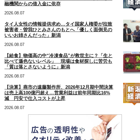
融機関からの借入金に依存
2026.08.07
タイ人女性の情報提供求め…タイ国家人権委が拉致
被害者・曽我ひとみさんのもとへ「優しく面倒見の
いいお姉さんだった」新潟
2026.08.07
【給食】物価高の中“冷凍食品”が救世主に？「生と
比べて遜色ないレベル」 現場は食材探しに苦労も
「質は落とさないように」新潟
2026.08.07
【決算】燕市の遠藤製作所、2026年12月期中間決算
は売上高100億円超え…営業利益は前年同期比16%
減 円安で仕入コストが上昇
2026.08.07