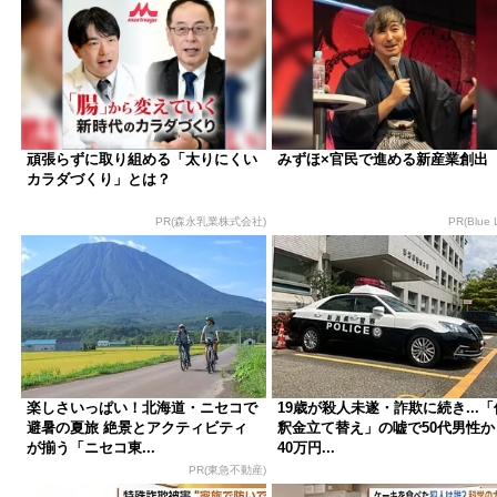
頑張らずに取り組める「太りにくい
みずほ×官民で進める新産業創出
カラダづくり」とは？
PR(森永乳業株式会社)
PR(Blue 
楽しさいっぱい！北海道・ニセコで
19歳が殺人未遂・詐欺に続き...「
避暑の夏旅 絶景とアクティビティ
釈金立て替え」の嘘で50代男性か
が揃う「ニセコ東...
40万円...
PR(東急不動産)