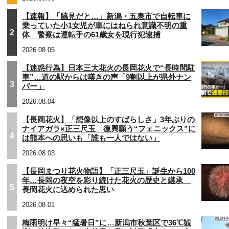
【速報】「脇見だと…」新潟・五泉市で自転車に
乗っていた小1女児が車にはねられ意識不明の重
2
体 警察は運転手の61歳女を現行犯逮捕
2026.08.05
【迷惑行為】日本三大花火の長岡花火で“長時間駐
車”…道の駅からは嘆きの声「9割以上が県外ナン
3
バー」
2026.08.04
【長岡花火】「想像以上のすばらしさ」3年ぶりの
ナイアガラ×正三尺玉 復興願う“フェニックス”に
4
は熊本への思いも「誰も一人ではない」
2026.08.03
【長岡まつり花火物語】「正三尺玉」誕生から100
年…長岡の夜空を彩り続けた花火の歴史と継承
5
長岡花火に込められた思い
2026.08.01
梅雨明け早々“猛暑日”に…新潟市秋葉区で36℃観