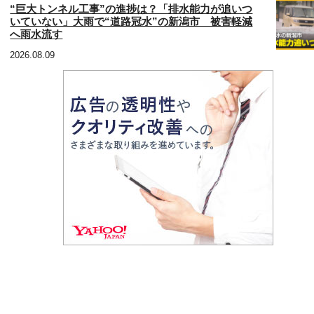
“巨大トンネル工事”の進捗は？「排水能力が追いつ
いていない」大雨で“道路冠水”の新潟市 被害軽減
へ雨水流す
2026.08.09