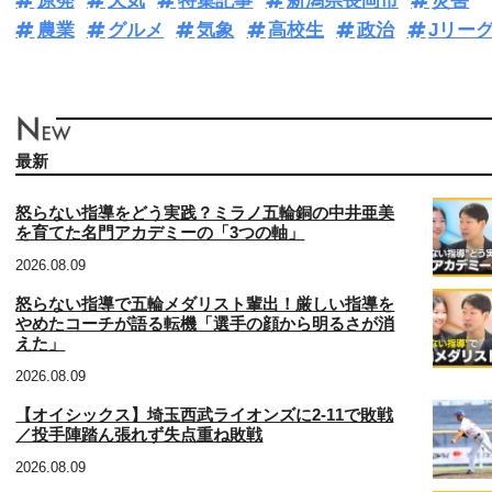
原発
天気
特集記事
新潟県長岡市
災害
農業
グルメ
気象
高校生
政治
Jリー
最新
怒らない指導をどう実践？ミラノ五輪銅の中井亜美
を育てた名門アカデミーの「3つの軸」
2026.08.09
怒らない指導で五輪メダリスト輩出！厳しい指導を
やめたコーチが語る転機「選手の顔から明るさが消
えた」
2026.08.09
【オイシックス】埼玉西武ライオンズに2‐11で敗戦
／投手陣踏ん張れず失点重ね敗戦
2026.08.09