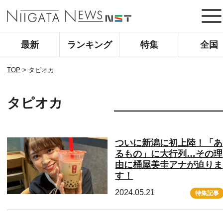
最新
ランキング
特集
全国
TOP
>
タピオカ
タピオカ
ついに新潟に初上陸！「あ
るもの」に大行列…その理
由に桶屋美圭アナが迫りま
す！
2024.05.21
特集記事