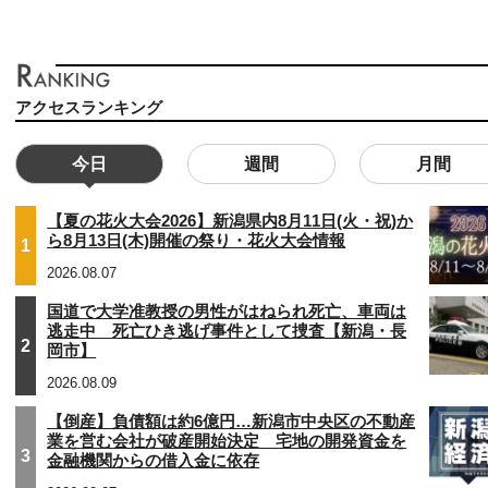
アクセスランキング
今日
週間
月間
【夏の花火大会2026】新潟県内8月11日(火・祝)か
ら8月13日(木)開催の祭り・花火大会情報
1
2026.08.07
国道で大学准教授の男性がはねられ死亡、車両は
逃走中 死亡ひき逃げ事件として捜査【新潟・長
2
岡市】
2026.08.09
【倒産】負債額は約6億円…新潟市中央区の不動産
業を営む会社が破産開始決定 宅地の開発資金を
3
金融機関からの借入金に依存