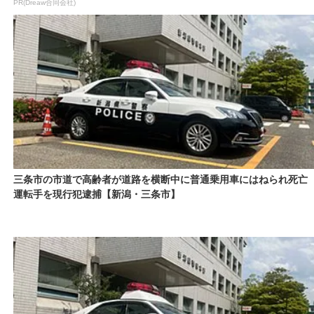
PR(Dreaw合同会社)
三条市の市道で高齢者が道路を横断中に普通乗用車にはねられ死
運転手を現行犯逮捕【新潟・三条市】