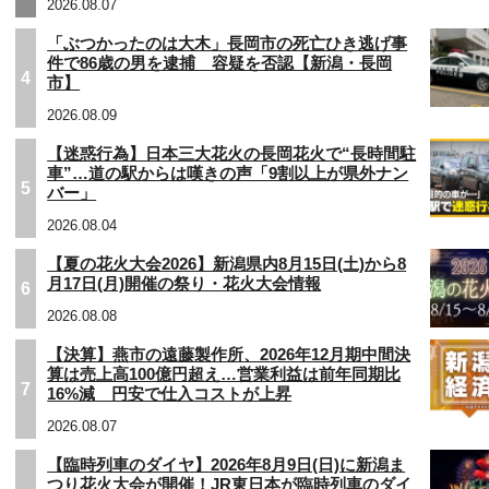
2026.08.07
「ぶつかったのは大木」長岡市の死亡ひき逃げ事
件で86歳の男を逮捕 容疑を否認【新潟・長岡
4
市】
2026.08.09
【迷惑行為】日本三大花火の長岡花火で“長時間駐
車”…道の駅からは嘆きの声「9割以上が県外ナン
5
バー」
2026.08.04
【夏の花火大会2026】新潟県内8月15日(土)から8
月17日(月)開催の祭り・花火大会情報
6
2026.08.08
【決算】燕市の遠藤製作所、2026年12月期中間決
算は売上高100億円超え…営業利益は前年同期比
7
16%減 円安で仕入コストが上昇
2026.08.07
【臨時列車のダイヤ】2026年8月9日(日)に新潟ま
つり花火大会が開催！JR東日本が臨時列車のダイ