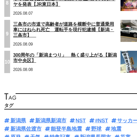
8
ヤを発表【JR東日本】
2026.08.07
三条市の市道で高齢者が道路を横断中に普通乗用
車にはねられ死亡 運転手を現行犯逮捕【新潟・
9
三条市】
2026.08.09
300周年の「新潟まつり」 熱く盛り上がる【新潟
市中央区】
10
2026.08.08
タグ
新潟県
新潟県新潟市
NST
#NST
サッカ
新潟県佐渡市
能登半島地震
野球
地震