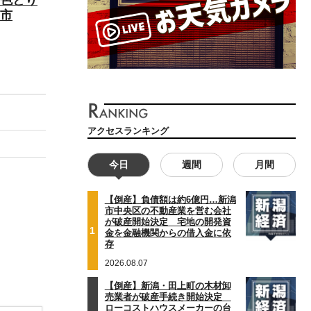
市
アクセスランキング
今日
週間
月間
【倒産】負債額は約6億円…新潟
市中央区の不動産業を営む会社
が破産開始決定 宅地の開発資
1
金を金融機関からの借入金に依
存
2026.08.07
【倒産】新潟・田上町の木材卸
売業者が破産手続き開始決定
ローコストハウスメーカーの台