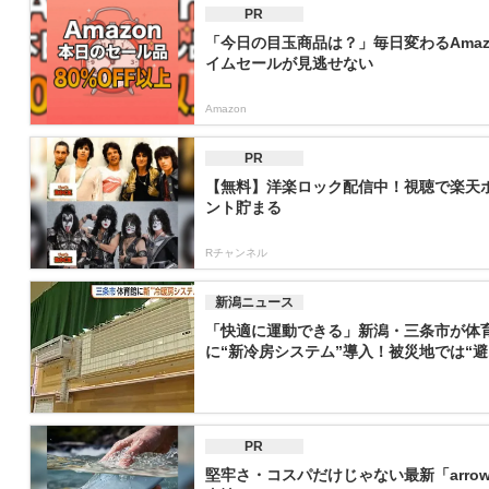
PR
「今日の目玉商品は？」毎日変わるAmaz
イムセールが見逃せない
Amazon
PR
【無料】洋楽ロック配信中！視聴で楽天
ント貯まる
Rチャンネル
新潟ニュース
「快適に運動できる」新潟・三条市が体
に“新冷房システム”導入！被災地では“避..
PR
堅牢さ・コスパだけじゃない最新「arrow