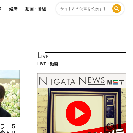
メ
経済
動画・番組
LIVE・動画
ラ ５
色とり