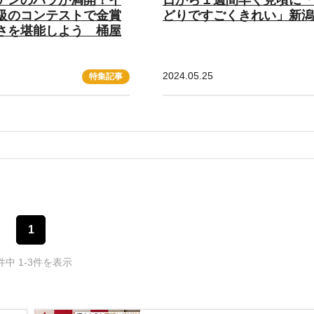
級のコンテストで金賞
どりですごくきれい」新潟
さを堪能しよう 桶屋
2024.05.25
特集記事
1
件中 1-3件を表示