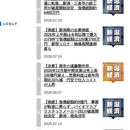
過に転落…新潟・三条市の鉄工
所が破産開始決定 負債総額約
6
6400万円
2026.07.20
【倒産】新潟県の企業倒産
2026年上半期は令和以降で最大
の78件で負債総額は126億3700万
7
円 新型コロナ・物価高関連倒
産も
2026.07.24
【決算】燕市の遠藤製作所、
2026年12月期中間決算は売上高
100億円超え…営業利益は前年同
8
期比16%減 円安で仕入コスト
が上昇
2026.08.07
【倒産】負債総額約9億円 事業
が軌道に乗らず…バイオマスプ
ラスチックメーカー2社が破産開
9
始決定 新潟・南魚沼市
2026.07.14