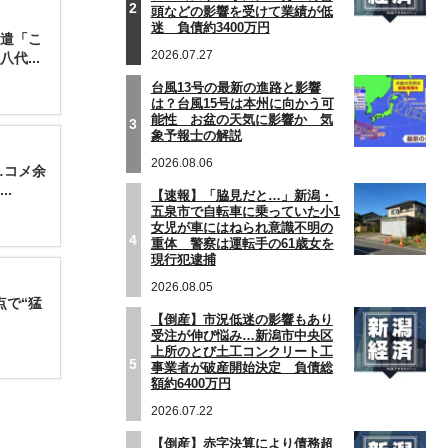
2
頭などの影響を受けて業績が低
迷 負債約3400万円
派遣「こ
2026.07.27
代...
台風13号の最新の進路と影響
は？台風15号は本州に向かう可
能性 お盆の天気に影響か 気
3
象予報士の解説
2026.08.06
…コメ余
.
【速報】「脇見だと…」新潟・
五泉市で自転車に乗っていた小1
女児が車にはねられ意識不明の
4
重体 警察は運転手の61歳女を
現行犯逮捕
2026.08.05
点で“猛
【倒産】市況低迷の影響もあり
受注が伸び悩み…新潟市中央区
上所のとび土工コンクリート工
5
事業者が破産開始決定 負債総
額約6400万円
2026.07.22
【倒産】赤字決算により債務超