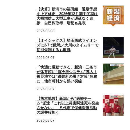
【決算】新潟市の福田組 通期予想
を上方修正 2026年12月期中間期は
大幅増益…大型工事が遅延なく進
捗 自己株取得・増配も発表
2026.08.08
【オイシックス】埼玉西武ライオン
ズに2-7で敗戦／大川のタイムリーで
初回先制するも敗戦
2026.08.07
「快適に運動できる」新潟・三条市
が体育館に“新冷房システム”導入！
被災地では“避難所の暑さ対策”急務
に…他市町村から熱い視線
2026.08.07
【熊本地震】新潟から“医療チー
ム”派遣「これ以上災害関連死を発生
させない」 八代市で保健医療活動
の調整役担う
2026.08.07