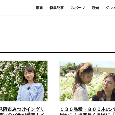
最新
特集記事
スポーツ
観光
グル
見附市みつけイングリ
１３０品種・８００本のバ
デンのバラが満開！イ
日から１週間早く見頃に「