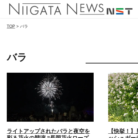
TOP
>
バラ
バラ
ライトアップされたバラと夜空を
【快挙！】
彩る花火の競演 ”長岡花火ローズ
ッシュガー