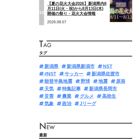
【夏の花火大会2026】新潟県内8
月11日(火・祝)から8月13日(木)
10
開催の祭り・花火大会情報
2026.08.07
タグ
新潟県
新潟県新潟市
NST
#NST
サッカー
新潟県佐渡市
能登半島地震
野球
地震
原発
天気
特集記事
新潟県長岡市
災害
農業
グルメ
高校生
気象
政治
Jリーグ
最新