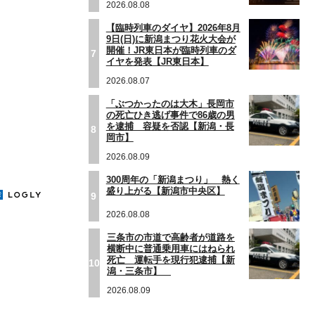
2026.08.08
【臨時列車のダイヤ】2026年8月
9日(日)に新潟まつり花火大会が
開催！JR東日本が臨時列車のダ
7
イヤを発表【JR東日本】
2026.08.07
「ぶつかったのは大木」長岡市
の死亡ひき逃げ事件で86歳の男
を逮捕 容疑を否認【新潟・長
8
岡市】
2026.08.09
300周年の「新潟まつり」 熱く
盛り上がる【新潟市中央区】
9
2026.08.08
三条市の市道で高齢者が道路を
横断中に普通乗用車にはねられ
死亡 運転手を現行犯逮捕【新
10
潟・三条市】
2026.08.09