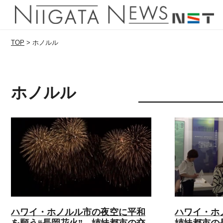
TOP
>
ホノルル
ホノルル
ハワイ・ホノルル市の夜空に平和
ハワイ・ホ
を願う“長岡花火” 姉妹都市の交
姉妹都市の