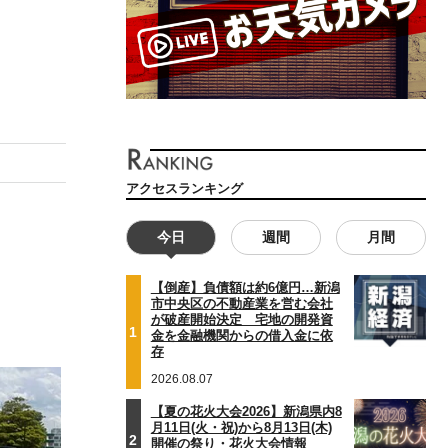
アクセスランキング
今日
週間
月間
【倒産】負債額は約6億円…新潟
市中央区の不動産業を営む会社
が破産開始決定 宅地の開発資
1
金を金融機関からの借入金に依
存
2026.08.07
【夏の花火大会2026】新潟県内8
月11日(火・祝)から8月13日(木)
2
開催の祭り・花火大会情報