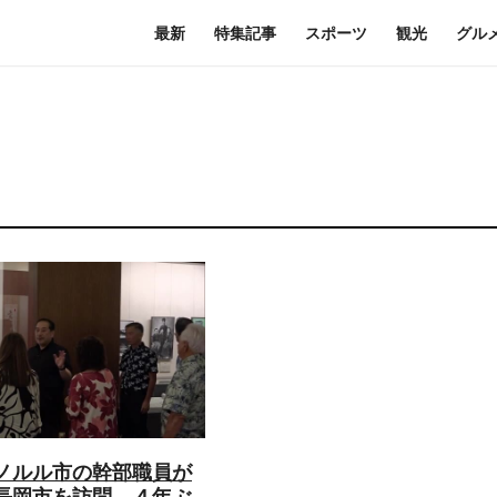
最新
特集記事
スポーツ
観光
グル
ノルル市の幹部職員が
長岡市を訪問 ４年ぶ