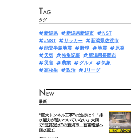
タグ
新潟県
新潟県新潟市
NST
#NST
サッカー
新潟県佐渡市
能登半島地震
野球
地震
原発
天気
特集記事
新潟県長岡市
災害
農業
グルメ
気象
高校生
政治
Jリーグ
最新
“巨大トンネル工事”の進捗は？「排
水能力が追いついていない」大雨
で“道路冠水”の新潟市 被害軽減へ
雨水流す