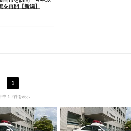
流を再開【新潟】
1
件中 1-2件を表示