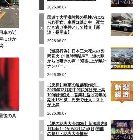
2026.08.07
国道で大学准教授の男性がはね
られ死亡、車両は逃走中 死亡
ひき逃げ事件として捜査【新
3
潟・長岡市】
用車の近
車にひか
2026.08.09
..
【迷惑行為】日本三大花火の長
岡花火で“長時間駐車”…道の駅
からは嘆きの声「9割以上が県外
4
ナンバー」
2026.08.04
【決算】燕市の遠藤製作所、
2026年12月期中間決算は売上高
100億円超え…営業利益は前年同
5
期比16%減 円安で仕入コスト
が上昇
2026.08.07
最後の真
【夏の花火大会2026】新潟県内8
月15日(土)から8月17日(月)開催
6
の祭り・花火大会情報