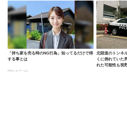
「持ち家を売る時のNG行為」知ってるだけで得
北陸道のトンネ
する事とは
くに倒れていた
れた可能性も視野
PR(イエウール)