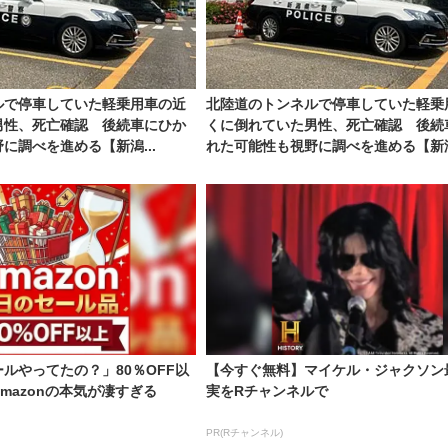
ルで停車していた軽乗用車の近
北陸道のトンネルで停車していた軽乗
男性、死亡確認 後続車にひか
くに倒れていた男性、死亡確認 後続
に調べを進める【新潟...
れた可能性も視野に調べを進める【新潟.
ルやってたの？」80％OFF以
【今すぐ無料】マイケル・ジャクソン
mazonの本気が凄すぎる
実をRチャンネルで
PR(Rチャンネル)