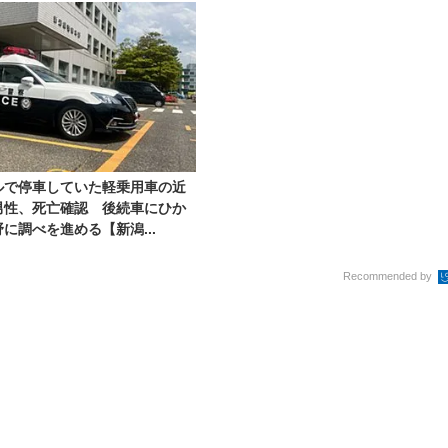
ルで停車していた軽乗用車の近
男性、死亡確認 後続車にひか
に調べを進める【新潟...
Recommended by