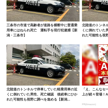
三条市の市道で高齢者が道路を横断中に普通乗
北陸道のトンネ
用車にはねられ死亡 運転手を現行犯逮捕【新
くに倒れていた
潟・三条市】
れた可能性も視野
北陸道のトンネルで停車していた軽乗用車の近
「え、こんなセー
くに倒れていた男性、死亡確認 後続車にひか
上が続々登場！A
れた可能性も視野に調べを進める【新潟...
PR(Amazon)