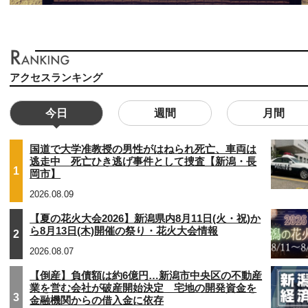
アクセスランキング
今日
週間
月間
国道で大学准教授の男性がはねられ死亡、車両は
逃走中 死亡ひき逃げ事件として捜査【新潟・長
1
岡市】
2026.08.09
【夏の花火大会2026】新潟県内8月11日(火・祝)か
ら8月13日(木)開催の祭り・花火大会情報
2
2026.08.07
【倒産】負債額は約6億円…新潟市中央区の不動産
業を営む会社が破産開始決定 宅地の開発資金を
3
金融機関からの借入金に依存