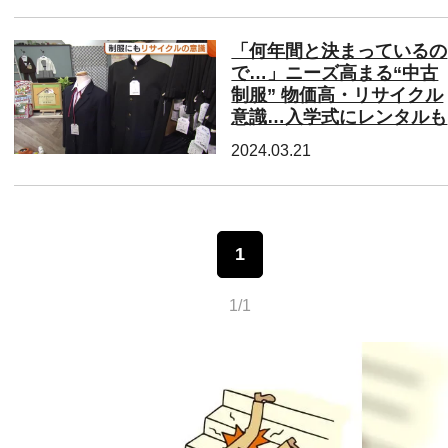
「何年間と決まっているの
で…」ニーズ高まる“中古
制服” 物価高・リサイクル
意識…入学式にレンタルも
2024.03.21
1
1/1