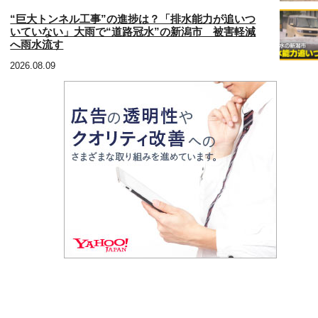
“巨大トンネル工事”の進捗は？「排水能力が追いつ
いていない」大雨で“道路冠水”の新潟市 被害軽減
へ雨水流す
2026.08.09