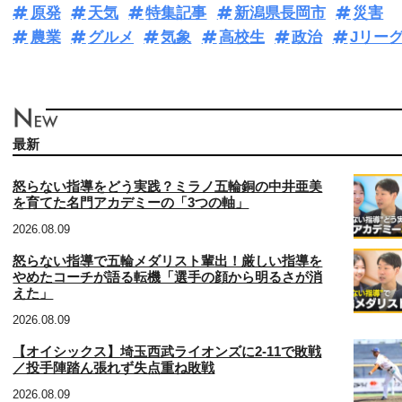
原発
天気
特集記事
新潟県長岡市
災害
農業
グルメ
気象
高校生
政治
Jリー
最新
怒らない指導をどう実践？ミラノ五輪銅の中井亜美
を育てた名門アカデミーの「3つの軸」
2026.08.09
怒らない指導で五輪メダリスト輩出！厳しい指導を
やめたコーチが語る転機「選手の顔から明るさが消
えた」
2026.08.09
【オイシックス】埼玉西武ライオンズに2‐11で敗戦
／投手陣踏ん張れず失点重ね敗戦
2026.08.09