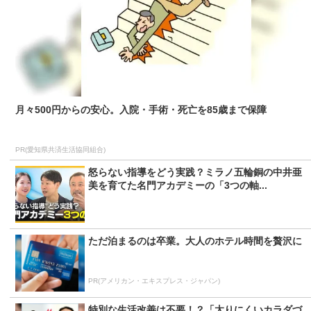
月々500円からの安心。入院・手術・死亡を85歳まで保障
PR(愛知県共済生活協同組合)
怒らない指導をどう実践？ミラノ五輪銅の中井亜
美を育てた名門アカデミーの「3つの軸...
ただ泊まるのは卒業。大人のホテル時間を贅沢に
PR(アメリカン・エキスプレス・ジャパン)
特別な生活改善は不要！？「太りにくいカラダづ