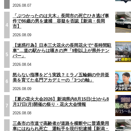
2026.08.07
「ぶつかったのは大木」長岡市の死亡ひき逃げ事
件で86歳の男を逮捕 容疑を否認【新潟・長岡
4
市】
2026.08.09
【迷惑行為】日本三大花火の長岡花火で“長時間駐
車”…道の駅からは嘆きの声「9割以上が県外ナン
5
バー」
2026.08.04
怒らない指導をどう実践？ミラノ五輪銅の中井亜
美を育てた名門アカデミーの「3つの軸」
6
2026.08.09
【夏の花火大会2026】新潟県内8月15日(土)から8
月17日(月)開催の祭り・花火大会情報
7
2026.08.08
三条市の市道で高齢者が道路を横断中に普通乗用
車にはねられ死亡 運転手を現行犯逮捕【新潟・