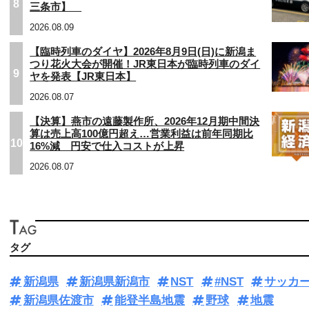
8
三条市】
2026.08.09
【臨時列車のダイヤ】2026年8月9日(日)に新潟ま
つり花火大会が開催！JR東日本が臨時列車のダイ
9
ヤを発表【JR東日本】
2026.08.07
【決算】燕市の遠藤製作所、2026年12月期中間決
算は売上高100億円超え…営業利益は前年同期比
10
16%減 円安で仕入コストが上昇
2026.08.07
タグ
新潟県
新潟県新潟市
NST
#NST
サッカ
新潟県佐渡市
能登半島地震
野球
地震