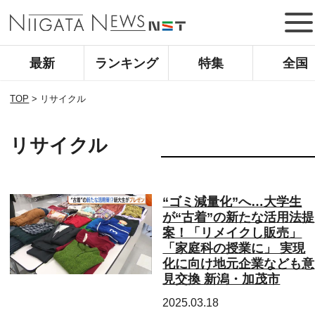
最新
ランキング
特集
全国
TOP
>
リサイクル
リサイクル
“ゴミ減量化”へ…大学生
が“古着”の新たな活用法提
案！「リメイクし販売」
「家庭科の授業に」 実現
化に向け地元企業なども意
見交換 新潟・加茂市
2025.03.18