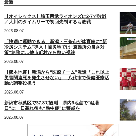
最新
【オイシックス】埼玉西武ライオンズに2-7で敗戦
／大川のタイムリーで初回先制するも敗戦
2026.08.07
「快適に運動できる」新潟・三条市が体育館に“新
冷房システム”導入！被災地では“避難所の暑さ対
策”急務に…他市町村から熱い視線
2026.08.07
【熊本地震】新潟から“医療チーム”派遣「これ以上
災害関連死を発生させない」 八代市で保健医療活
動の調整役担う
2026.08.07
新潟市秋葉区で37.8℃観測 県内9地点で“猛暑
日”に 日暮れ後も“熱中症”に警戒を
2026.08.07