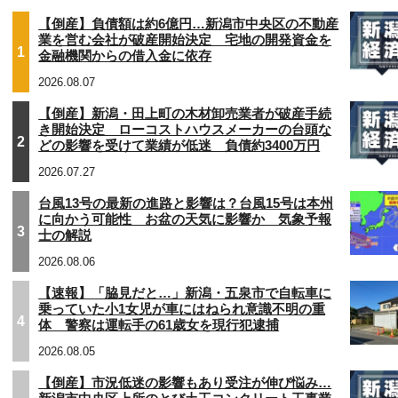
【倒産】負債額は約6億円…新潟市中央区の不動産
業を営む会社が破産開始決定 宅地の開発資金を
1
金融機関からの借入金に依存
2026.08.07
【倒産】新潟・田上町の木材卸売業者が破産手続
き開始決定 ローコストハウスメーカーの台頭な
2
どの影響を受けて業績が低迷 負債約3400万円
2026.07.27
台風13号の最新の進路と影響は？台風15号は本州
に向かう可能性 お盆の天気に影響か 気象予報
3
士の解説
2026.08.06
【速報】「脇見だと…」新潟・五泉市で自転車に
乗っていた小1女児が車にはねられ意識不明の重
4
体 警察は運転手の61歳女を現行犯逮捕
2026.08.05
【倒産】市況低迷の影響もあり受注が伸び悩み…