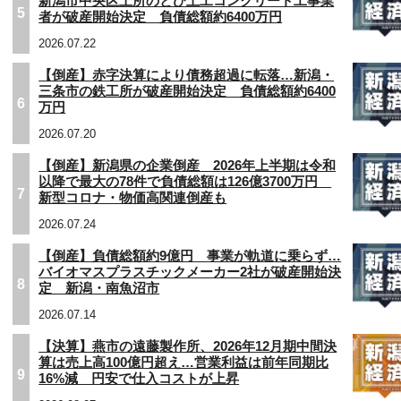
新潟市中央区上所のとび土工コンクリート工事業
5
者が破産開始決定 負債総額約6400万円
2026.07.22
【倒産】赤字決算により債務超過に転落…新潟・
三条市の鉄工所が破産開始決定 負債総額約6400
6
万円
2026.07.20
【倒産】新潟県の企業倒産 2026年上半期は令和
以降で最大の78件で負債総額は126億3700万円
7
新型コロナ・物価高関連倒産も
2026.07.24
【倒産】負債総額約9億円 事業が軌道に乗らず…
バイオマスプラスチックメーカー2社が破産開始決
8
定 新潟・南魚沼市
2026.07.14
【決算】燕市の遠藤製作所、2026年12月期中間決
算は売上高100億円超え…営業利益は前年同期比
9
16%減 円安で仕入コストが上昇