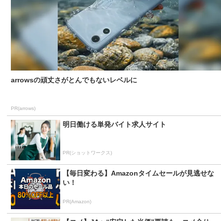
arrowsの頑丈さがとんでもないレベルに
PR(arrows)
明日働ける単発バイト求人サイト
PR(ショットワークス)
【毎日変わる】Amazonタイムセールが見逃せな
い！
PR(Amazon)