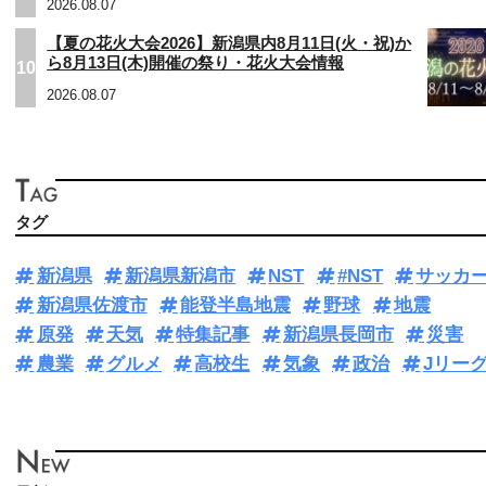
2026.08.07
【夏の花火大会2026】新潟県内8月11日(火・祝)か
ら8月13日(木)開催の祭り・花火大会情報
10
2026.08.07
タグ
新潟県
新潟県新潟市
NST
#NST
サッカ
新潟県佐渡市
能登半島地震
野球
地震
原発
天気
特集記事
新潟県長岡市
災害
農業
グルメ
高校生
気象
政治
Jリー