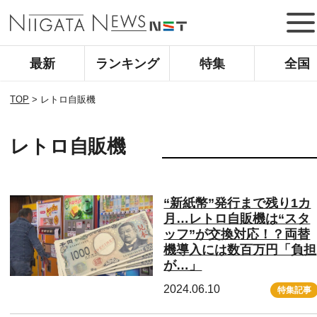
最新
ランキング
特集
全国
TOP
>
レトロ自販機
レトロ自販機
“新紙幣”発行まで残り1カ
月…レトロ自販機は“スタ
ッフ”が交換対応！？両替
機導入には数百万円「負担
が…」
2024.06.10
特集記事