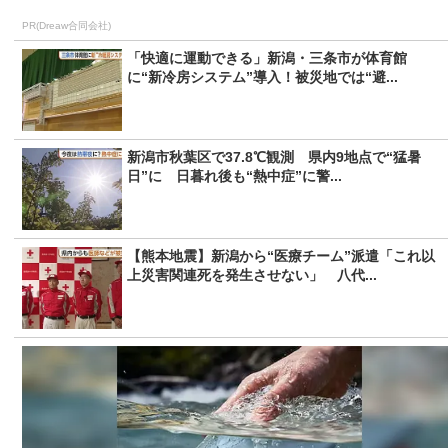
PR(Dreaw合同会社)
「快適に運動できる」新潟・三条市が体育館
に“新冷房システム”導入！被災地では“避...
新潟市秋葉区で37.8℃観測 県内9地点で“猛暑
日”に 日暮れ後も“熱中症”に警...
【熊本地震】新潟から“医療チーム”派遣「これ以
上災害関連死を発生させない」 八代...