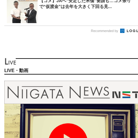
【コメ】JAへ“安定した米価”要請も…コメ余り
で“仮渡金”は去年を大きく下回る見...
Recommended by
LIVE・動画