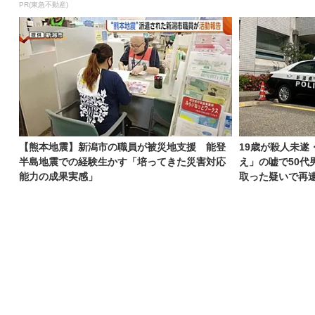
PR(東急不動産)
【熊本地震】新潟市の職員が被災地支援 能登
19歳が殺人未遂
半島地震での経験生かす「培ってきた災害対応
え」の嘘で50代
能力の成果実感」
取った疑いで再