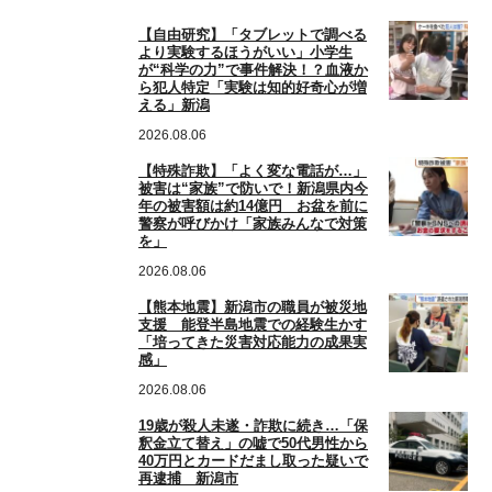
【自由研究】「タブレットで調べる
より実験するほうがいい」小学生
が“科学の力”で事件解決！？血液か
ら犯人特定「実験は知的好奇心が増
える」新潟
2026.08.06
【特殊詐欺】「よく変な電話が…」
被害は“家族”で防いで！新潟県内今
年の被害額は約14億円 お盆を前に
警察が呼びかけ「家族みんなで対策
を」
2026.08.06
【熊本地震】新潟市の職員が被災地
支援 能登半島地震での経験生かす
「培ってきた災害対応能力の成果実
感」
2026.08.06
19歳が殺人未遂・詐欺に続き…「保
釈金立て替え」の嘘で50代男性から
40万円とカードだまし取った疑いで
再逮捕 新潟市