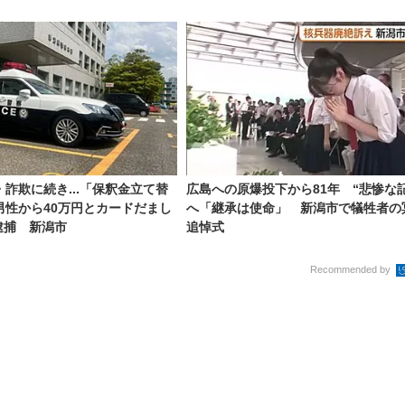
・詐欺に続き...「保釈金立て替
広島への原爆投下から81年 “悲惨な
男性から40万円とカードだまし
へ「継承は使命」 新潟市で犠牲者の
逮捕 新潟市
追悼式
Recommended by