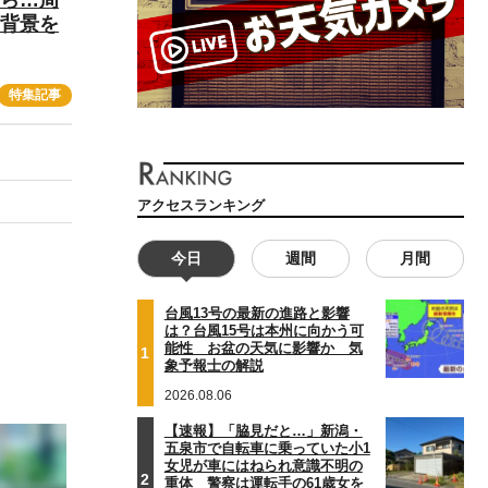
背景を
特集記事
アクセスランキング
今日
週間
月間
台風13号の最新の進路と影響
は？台風15号は本州に向かう可
能性 お盆の天気に影響か 気
1
象予報士の解説
2026.08.06
【速報】「脇見だと…」新潟・
五泉市で自転車に乗っていた小1
女児が車にはねられ意識不明の
2
重体 警察は運転手の61歳女を