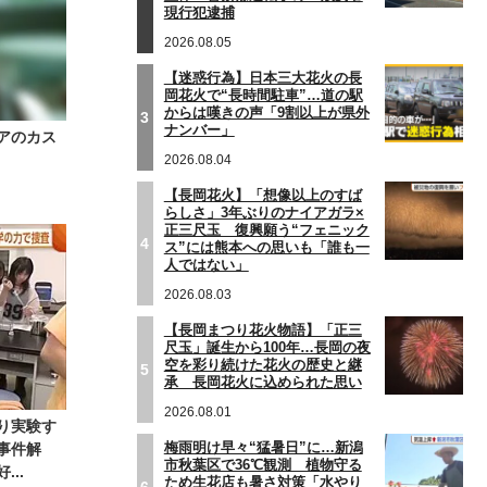
現行犯逮捕
2026.08.05
【迷惑行為】日本三大花火の長
岡花火で“長時間駐車”…道の駅
からは嘆きの声「9割以上が県外
3
ナンバー」
アのカス
2026.08.04
【長岡花火】「想像以上のすば
らしさ」3年ぶりのナイアガラ×
正三尺玉 復興願う“フェニック
4
ス”には熊本への思いも「誰も一
人ではない」
2026.08.03
【長岡まつり花火物語】「正三
尺玉」誕生から100年…長岡の夜
空を彩り続けた花火の歴史と継
5
承 長岡花火に込められた思い
2026.08.01
り実験す
梅雨明け早々“猛暑日”に…新潟
事件解
市秋葉区で36℃観測 植物守る
..
ため生花店も暑さ対策「水やり
6