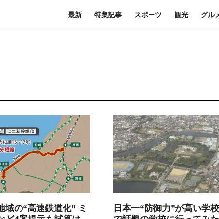
最新
特集記事
スポーツ
観光
グル
地域の“高速鉄道化” ミ
日本一“防御力”が高い学校!
など4案提示も試算は
で話題の学校に行ってみた