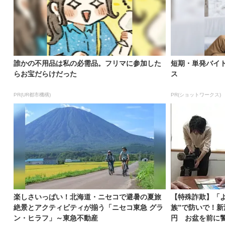
誰かの不用品は私の必需品。フリマに参加した
短期・単発バイ
らお宝だらけだった
ス
PR(UR都市機構)
PR(ショットワークス)
楽しさいっぱい！北海道・ニセコで避暑の夏旅
【特殊詐欺】「
絶景とアクティビティが揃う「ニセコ東急 グラ
族”で防いで！新
ン・ヒラフ」～東急不動産
円 お盆を前に警