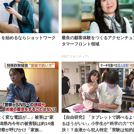
トを始めるならショットワーク
最良の顧客体験をつくるアクセンチュ
タマーフロント領域
PR(アクセンチュア)
よく変な電話が…」被害は“家
【自由研究】「タブレットで調べるよ
潟県内今年の被害額は約14億
るほうがいい」小学生が“科学の力”で
察が呼びかけ「家族...
決！？血液から犯人特定「実験は知的好.