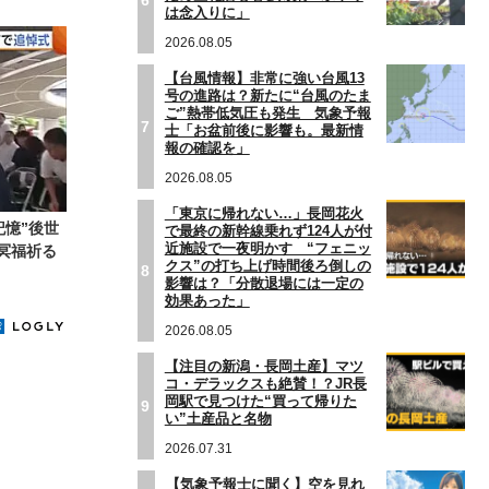
は念入りに」
2026.08.05
【台風情報】非常に強い台風13
号の進路は？新たに“台風のたま
ご”熱帯低気圧も発生 気象予報
7
士「お盆前後に影響も。最新情
報の確認を」
2026.08.05
「東京に帰れない…」長岡花火
記憶”後世
で最終の新幹線乗れず124人が付
近施設で一夜明かす “フェニッ
冥福祈る
クス”の打ち上げ時間後ろ倒しの
8
影響は？「分散退場には一定の
効果あった」
2026.08.05
【注目の新潟・長岡土産】マツ
コ・デラックスも絶賛！？JR長
岡駅で見つけた“買って帰りた
9
い”土産品と名物
2026.07.31
【気象予報士に聞く】空を見れ