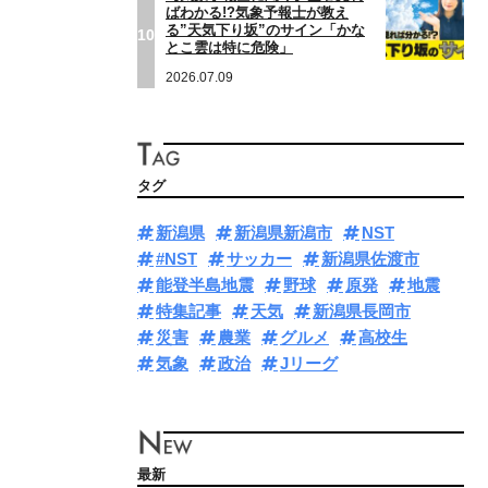
ばわかる!?気象予報士が教え
る”天気下り坂”のサイン「かな
10
とこ雲は特に危険」
2026.07.09
タグ
新潟県
新潟県新潟市
NST
#NST
サッカー
新潟県佐渡市
能登半島地震
野球
原発
地震
特集記事
天気
新潟県長岡市
災害
農業
グルメ
高校生
気象
政治
Jリーグ
最新