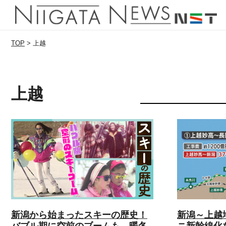
TOP
>
上越
上越
新潟から始まったスキーの歴史！
新潟～上越
バブル期に空前のブームも…暖冬
ニ新幹線化