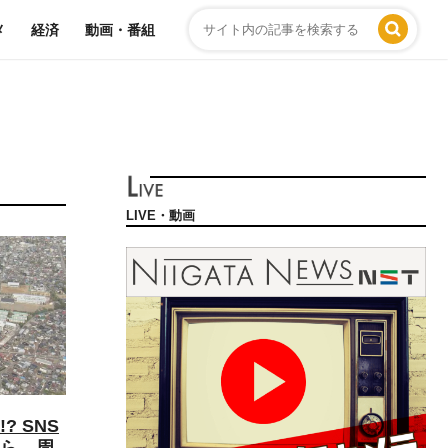
メ
経済
動画・番組
LIVE・動画
? SNS
ら…周