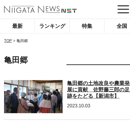
最新
ランキング
特集
全国
TOP
>
亀田郷
亀田郷
亀田郷の土地改良や農業発
展に貢献 佐野藤三郎の足
跡をたどる【新潟市】
2023.10.03