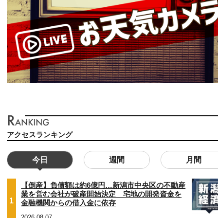
アクセスランキング
今日
週間
月間
【倒産】負債額は約6億円…新潟市中央区の不動産
業を営む会社が破産開始決定 宅地の開発資金を
1
金融機関からの借入金に依存
2026.08.07