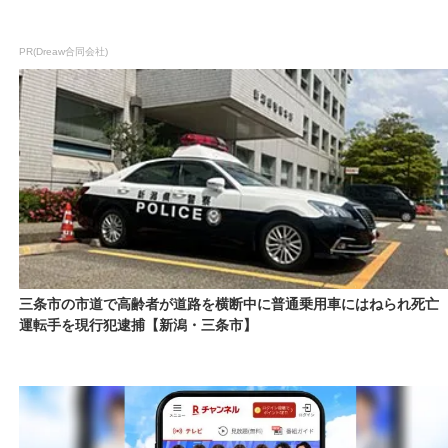
PR(Dreaw合同会社)
三条市の市道で高齢者が道路を横断中に普通乗用車にはねられ死
運転手を現行犯逮捕【新潟・三条市】