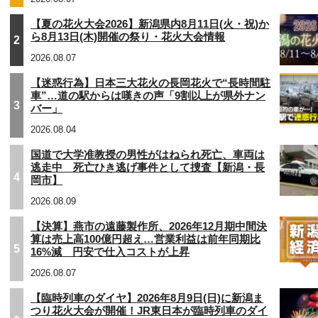
【夏の花火大会2026】新潟県内8月11日(火・祝)か
ら8月13日(木)開催の祭り・花火大会情報
2
2026.08.07
【迷惑行為】日本三大花火の長岡花火で“長時間駐
車”…道の駅からは嘆きの声「9割以上が県外ナン
3
バー」
2026.08.04
国道で大学准教授の男性がはねられ死亡、車両は
逃走中 死亡ひき逃げ事件として捜査【新潟・長
4
岡市】
2026.08.09
【決算】燕市の遠藤製作所、2026年12月期中間決
算は売上高100億円超え…営業利益は前年同期比
5
16%減 円安で仕入コストが上昇
2026.08.07
【臨時列車のダイヤ】2026年8月9日(日)に新潟ま
つり花火大会が開催！JR東日本が臨時列車のダイ