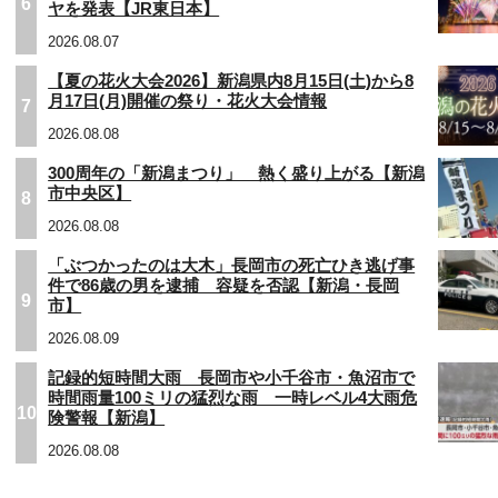
6
ヤを発表【JR東日本】
2026.08.07
【夏の花火大会2026】新潟県内8月15日(土)から8
月17日(月)開催の祭り・花火大会情報
7
2026.08.08
300周年の「新潟まつり」 熱く盛り上がる【新潟
市中央区】
8
2026.08.08
「ぶつかったのは大木」長岡市の死亡ひき逃げ事
件で86歳の男を逮捕 容疑を否認【新潟・長岡
9
市】
2026.08.09
記録的短時間大雨 長岡市や小千谷市・魚沼市で
時間雨量100ミリの猛烈な雨 一時レベル4大雨危
10
険警報【新潟】
2026.08.08