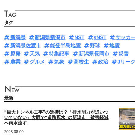
タグ
新潟県
新潟県新潟市
NST
#NST
サッカ
新潟県佐渡市
能登半島地震
野球
地震
原発
天気
特集記事
新潟県長岡市
災害
農業
グルメ
気象
高校生
政治
Jリー
最新
“巨大トンネル工事”の進捗は？「排水能力が追いつ
いていない」大雨で“道路冠水”の新潟市 被害軽減
へ雨水流す
2026.08.09