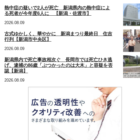
熱中症の疑いで2人が死亡 新潟県内の熱中症によ
る死者が今年度6人に 【新潟・佐渡市】
2026.08.09
古式ゆかしく、華やかに 新潟まつり最終日 住吉
行列【新潟市中央区】
2026.08.09
新潟県内で死亡事故相次ぐ 長岡市では死亡ひき逃
げ、逮捕の86歳「ぶつかったのは大木」と容疑を否
認【新潟】
2026.08.09