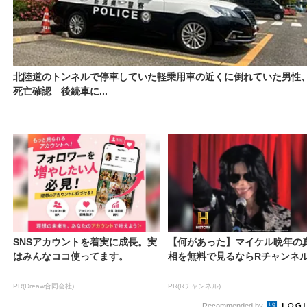
北陸道のトンネルで停車していた軽乗用車の近くに倒れていた男性
死亡確認 後続車に...
SNSアカウントを着実に成長。実
【何があった】マイケル晩年の
はみんなココ使ってます。
相を無料で見るならRチャンネ
PR(Dreaw合同会社)
PR(Rチャンネル)
Recommended by