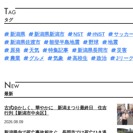
タグ
新潟県
新潟県新潟市
NST
#NST
サッカ
新潟県佐渡市
能登半島地震
野球
地震
原発
天気
特集記事
新潟県長岡市
災害
農業
グルメ
気象
高校生
政治
Jリー
最新
古式ゆかしく、華やかに 新潟まつり最終日 住吉
行列【新潟市中央区】
2026.08.09
新潟県内で死亡事故相次ぐ 長岡市では死亡ひき逃