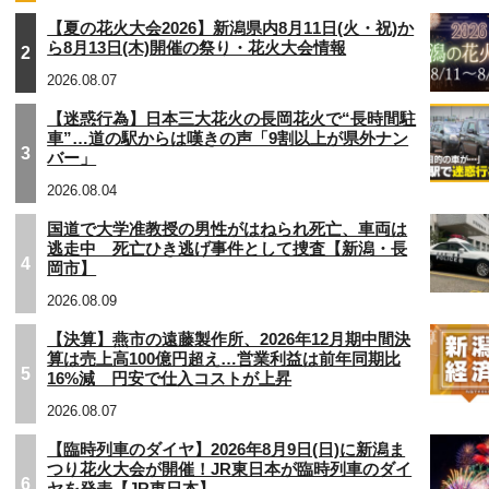
【夏の花火大会2026】新潟県内8月11日(火・祝)か
ら8月13日(木)開催の祭り・花火大会情報
2
2026.08.07
【迷惑行為】日本三大花火の長岡花火で“長時間駐
車”…道の駅からは嘆きの声「9割以上が県外ナン
3
バー」
2026.08.04
国道で大学准教授の男性がはねられ死亡、車両は
逃走中 死亡ひき逃げ事件として捜査【新潟・長
4
岡市】
2026.08.09
【決算】燕市の遠藤製作所、2026年12月期中間決
算は売上高100億円超え…営業利益は前年同期比
5
16%減 円安で仕入コストが上昇
2026.08.07
【臨時列車のダイヤ】2026年8月9日(日)に新潟ま
つり花火大会が開催！JR東日本が臨時列車のダイ
6
ヤを発表【JR東日本】