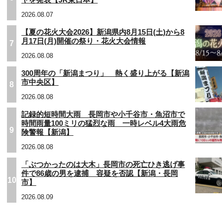
2026.08.07
【夏の花火大会2026】新潟県内8月15日(土)から8
月17日(月)開催の祭り・花火大会情報
7
2026.08.08
300周年の「新潟まつり」 熱く盛り上がる【新潟
市中央区】
8
2026.08.08
記録的短時間大雨 長岡市や小千谷市・魚沼市で
時間雨量100ミリの猛烈な雨 一時レベル4大雨危
9
険警報【新潟】
2026.08.08
「ぶつかったのは大木」長岡市の死亡ひき逃げ事
件で86歳の男を逮捕 容疑を否認【新潟・長岡
10
市】
2026.08.09