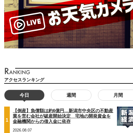
アクセスランキング
今日
週間
月間
【倒産】負債額は約6億円…新潟市中央区の不動産
業を営む会社が破産開始決定 宅地の開発資金を
1
金融機関からの借入金に依存
2026.08.07