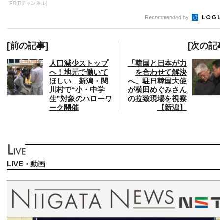
PR(Rチャンネル)
Recommended by
[前の記事]
[次の記
人口減少ストップ
「韓国と日本が力
へ！地元で働いて
を合わせて解決
ほしい…新潟・関
へ」駐日韓国大使
川村で“小・中学
が横田めぐみさん
生”対象のハローワ
の拉致現場を視察
ーク開催
【新潟】
LIVE・動画