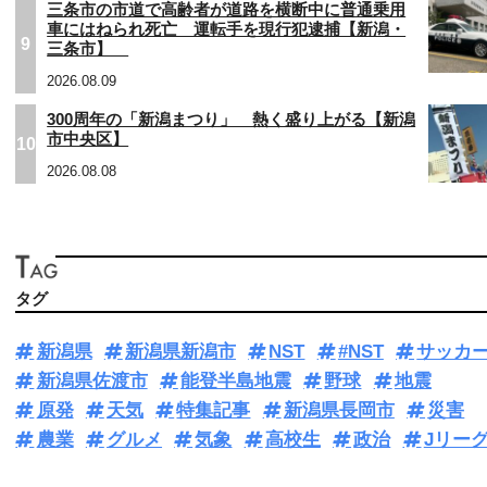
三条市の市道で高齢者が道路を横断中に普通乗用
車にはねられ死亡 運転手を現行犯逮捕【新潟・
9
三条市】
2026.08.09
300周年の「新潟まつり」 熱く盛り上がる【新潟
市中央区】
10
2026.08.08
タグ
新潟県
新潟県新潟市
NST
#NST
サッカ
新潟県佐渡市
能登半島地震
野球
地震
原発
天気
特集記事
新潟県長岡市
災害
農業
グルメ
気象
高校生
政治
Jリー