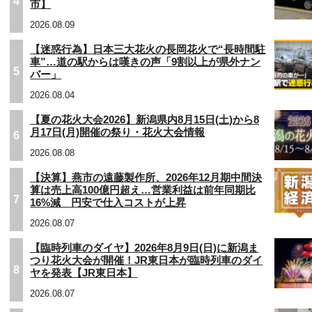
4
市】
2026.08.09
【迷惑行為】日本三大花火の長岡花火で“長時間駐
車”…道の駅からは嘆きの声「9割以上が県外ナン
5
バー」
2026.08.04
【夏の花火大会2026】新潟県内8月15日(土)から8
月17日(月)開催の祭り・花火大会情報
6
2026.08.08
【決算】燕市の遠藤製作所、2026年12月期中間決
算は売上高100億円超え…営業利益は前年同期比
7
16%減 円安で仕入コストが上昇
2026.08.07
【臨時列車のダイヤ】2026年8月9日(日)に新潟ま
つり花火大会が開催！JR東日本が臨時列車のダイ
8
ヤを発表【JR東日本】
2026.08.07