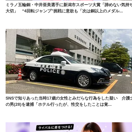
ミラノ五輪銅・中井亜美選手に新潟市スポーツ大賞「諦めない気持
大切」 “4回転ジャンプ”挑戦に意欲も「次は銅以上のメダル...
SNSで知りあった当時17歳の女性とみだらな行為をした疑い 介護
の男(28)を逮捕「ホテル行ったが、性交をしたことは覚...