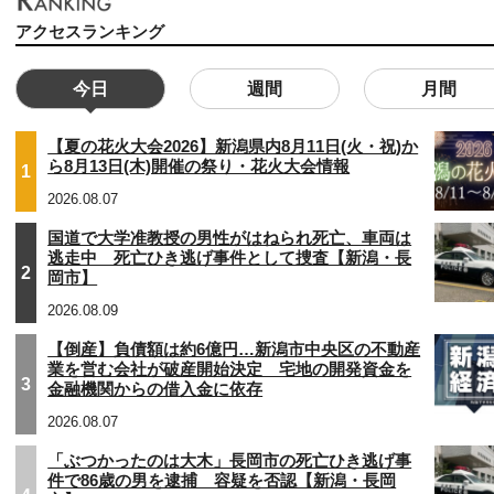
アクセスランキング
今日
週間
月間
【夏の花火大会2026】新潟県内8月11日(火・祝)か
ら8月13日(木)開催の祭り・花火大会情報
1
2026.08.07
国道で大学准教授の男性がはねられ死亡、車両は
逃走中 死亡ひき逃げ事件として捜査【新潟・長
2
岡市】
2026.08.09
【倒産】負債額は約6億円…新潟市中央区の不動産
業を営む会社が破産開始決定 宅地の開発資金を
3
金融機関からの借入金に依存
2026.08.07
「ぶつかったのは大木」長岡市の死亡ひき逃げ事
件で86歳の男を逮捕 容疑を否認【新潟・長岡