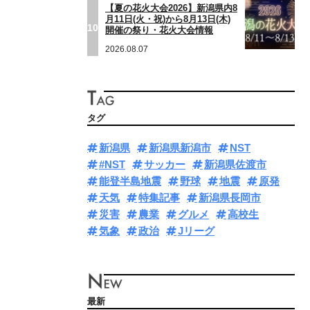
【夏の花火大会2026】新潟県内8
月11日(火・祝)から8月13日(木)
10
開催の祭り・花火大会情報
2026.08.07
タグ
新潟県
新潟県新潟市
NST
#NST
サッカー
新潟県佐渡市
能登半島地震
野球
地震
原発
天気
特集記事
新潟県長岡市
災害
農業
グルメ
高校生
気象
政治
Jリーグ
最新