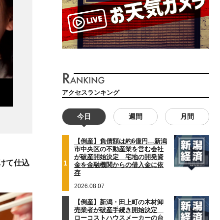
アクセスランキング
今日
週間
月間
【倒産】負債額は約6億円…新潟
市中央区の不動産業を営む会社
が破産開始決定 宅地の開発資
かけて仕込
1
金を金融機関からの借入金に依
存
2026.08.07
【倒産】新潟・田上町の木材卸
売業者が破産手続き開始決定
ローコストハウスメーカーの台