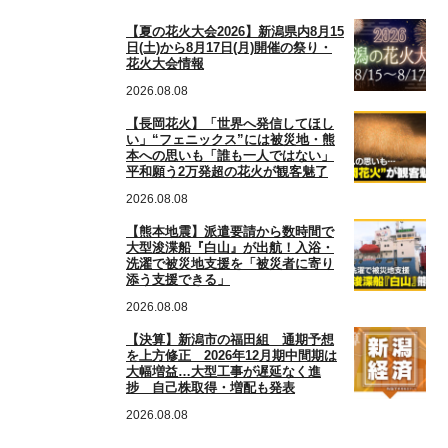
【夏の花火大会2026】新潟県内8月15
日(土)から8月17日(月)開催の祭り・
花火大会情報
2026.08.08
【長岡花火】「世界へ発信してほし
い」“フェニックス”には被災地・熊
本への思いも「誰も一人ではない」
平和願う2万発超の花火が観客魅了
2026.08.08
【熊本地震】派遣要請から数時間で
大型浚渫船『白山』が出航！入浴・
洗濯で被災地支援を「被災者に寄り
添う支援できる」
2026.08.08
【決算】新潟市の福田組 通期予想
を上方修正 2026年12月期中間期は
大幅増益…大型工事が遅延なく進
捗 自己株取得・増配も発表
2026.08.08