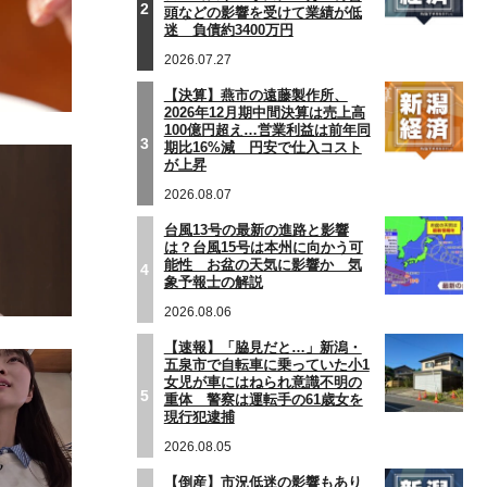
2
頭などの影響を受けて業績が低
迷 負債約3400万円
2026.07.27
【決算】燕市の遠藤製作所、
2026年12月期中間決算は売上高
100億円超え…営業利益は前年同
3
期比16%減 円安で仕入コスト
が上昇
2026.08.07
台風13号の最新の進路と影響
は？台風15号は本州に向かう可
能性 お盆の天気に影響か 気
4
象予報士の解説
2026.08.06
【速報】「脇見だと…」新潟・
五泉市で自転車に乗っていた小1
女児が車にはねられ意識不明の
5
重体 警察は運転手の61歳女を
現行犯逮捕
2026.08.05
【倒産】市況低迷の影響もあり