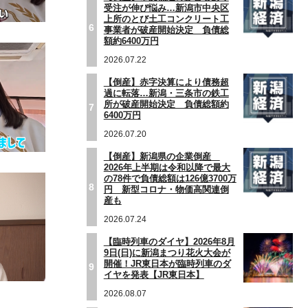
受注が伸び悩み…新潟市中央区
上所のとび土工コンクリート工
6
事業者が破産開始決定 負債総
額約6400万円
2026.07.22
【倒産】赤字決算により債務超
過に転落…新潟・三条市の鉄工
所が破産開始決定 負債総額約
7
6400万円
2026.07.20
【倒産】新潟県の企業倒産
2026年上半期は令和以降で最大
の78件で負債総額は126億3700万
8
円 新型コロナ・物価高関連倒
産も
2026.07.24
【臨時列車のダイヤ】2026年8月
9日(日)に新潟まつり花火大会が
開催！JR東日本が臨時列車のダ
9
イヤを発表【JR東日本】
2026.08.07