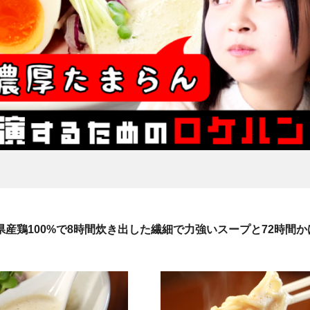
県産鶏100%で8時間炊き出した繊細で力強いスープと72時間