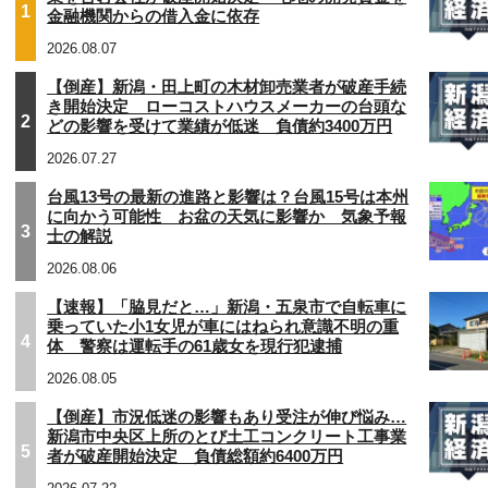
1
金融機関からの借入金に依存
2026.08.07
【倒産】新潟・田上町の木材卸売業者が破産手続
き開始決定 ローコストハウスメーカーの台頭な
2
どの影響を受けて業績が低迷 負債約3400万円
2026.07.27
台風13号の最新の進路と影響は？台風15号は本州
に向かう可能性 お盆の天気に影響か 気象予報
3
士の解説
2026.08.06
【速報】「脇見だと…」新潟・五泉市で自転車に
乗っていた小1女児が車にはねられ意識不明の重
4
体 警察は運転手の61歳女を現行犯逮捕
2026.08.05
【倒産】市況低迷の影響もあり受注が伸び悩み…
新潟市中央区上所のとび土工コンクリート工事業
5
者が破産開始決定 負債総額約6400万円