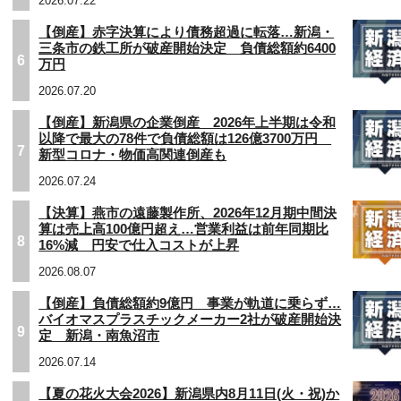
2026.07.22
【倒産】赤字決算により債務超過に転落…新潟・
三条市の鉄工所が破産開始決定 負債総額約6400
6
万円
2026.07.20
【倒産】新潟県の企業倒産 2026年上半期は令和
以降で最大の78件で負債総額は126億3700万円
7
新型コロナ・物価高関連倒産も
2026.07.24
【決算】燕市の遠藤製作所、2026年12月期中間決
算は売上高100億円超え…営業利益は前年同期比
8
16%減 円安で仕入コストが上昇
2026.08.07
【倒産】負債総額約9億円 事業が軌道に乗らず…
バイオマスプラスチックメーカー2社が破産開始決
9
定 新潟・南魚沼市
2026.07.14
【夏の花火大会2026】新潟県内8月11日(火・祝)か