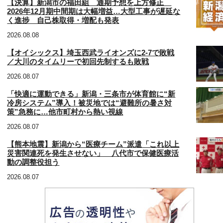
【決算】新潟市の福田組 通期予想を上方修正
2026年12月期中間期は大幅増益…大型工事が遅延な
く進捗 自己株取得・増配も発表
2026.08.08
【オイシックス】埼玉西武ライオンズに2-7で敗戦
／大川のタイムリーで初回先制するも敗戦
2026.08.07
「快適に運動できる」新潟・三条市が体育館に“新
冷房システム”導入！被災地では“避難所の暑さ対
策”急務に…他市町村から熱い視線
2026.08.07
【熊本地震】新潟から“医療チーム”派遣「これ以上
災害関連死を発生させない」 八代市で保健医療活
動の調整役担う
2026.08.07