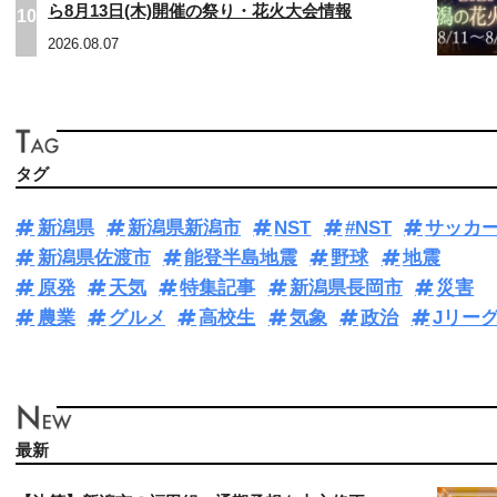
ら8月13日(木)開催の祭り・花火大会情報
10
2026.08.07
タグ
新潟県
新潟県新潟市
NST
#NST
サッカ
新潟県佐渡市
能登半島地震
野球
地震
原発
天気
特集記事
新潟県長岡市
災害
農業
グルメ
高校生
気象
政治
Jリー
最新