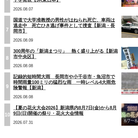
ヤを発表【JR東日本】
2026.08.07
国道で大学准教授の男性がはねられ死亡、車両は
逃走中 死亡ひき逃げ事件として捜査【新潟・長
7
岡市】
2026.08.09
300周年の「新潟まつり」 熱く盛り上がる【新潟
市中央区】
8
2026.08.08
記録的短時間大雨 長岡市や小千谷市・魚沼市で
時間雨量100ミリの猛烈な雨 一時レベル4大雨危
9
険警報【新潟】
2026.08.08
【夏の花火大会2026】新潟県内8月7日(金)から8月
9日(日)開催の祭り・花火大会情報
10
2026.07.31