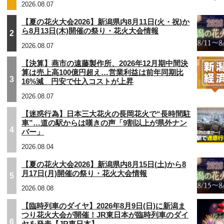
2026.08.07
【夏の花火大会2026】新潟県内8月11日(火・祝)か
ら8月13日(木)開催の祭り・花火大会情報
2
2026.08.07
【決算】燕市の遠藤製作所、2026年12月期中間決
算は売上高100億円超え…営業利益は前年同期比
3
16%減 円安で仕入コストが上昇
2026.08.07
【迷惑行為】日本三大花火の長岡花火で“長時間駐
車”…道の駅からは嘆きの声「9割以上が県外ナン
4
バー」
2026.08.04
【夏の花火大会2026】新潟県内8月15日(土)から8
月17日(月)開催の祭り・花火大会情報
5
2026.08.08
【臨時列車のダイヤ】2026年8月9日(日)に新潟ま
つり花火大会が開催！JR東日本が臨時列車のダイ
6