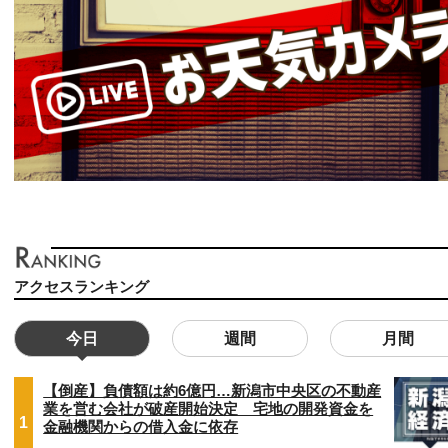
アクセスランキング
今日
週間
月間
【倒産】負債額は約6億円…新潟市中央区の不動産
業を営む会社が破産開始決定 宅地の開発資金を
1
金融機関からの借入金に依存