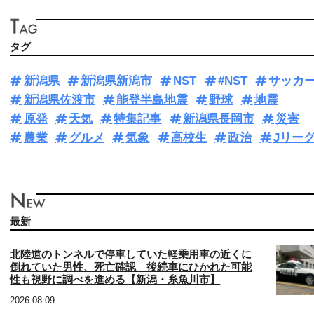
タグ
新潟県
新潟県新潟市
NST
#NST
サッカ
新潟県佐渡市
能登半島地震
野球
地震
原発
天気
特集記事
新潟県長岡市
災害
農業
グルメ
気象
高校生
政治
Jリー
最新
北陸道のトンネルで停車していた軽乗用車の近くに
倒れていた男性、死亡確認 後続車にひかれた可能
性も視野に調べを進める【新潟・糸魚川市】
2026.08.09