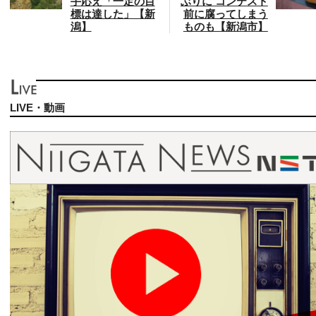
手応え「一定の目
ぶりに コンテスト
標は達した」【新
前に腐ってしまう
潟】
ものも【新潟市】
LIVE・動画