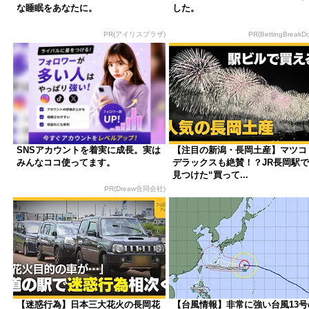
な睡眠をあなたに。
した。
PR(アイリスプラザ)
PR(BettingBreakD
SNSアカウントを着実に成長。実は
【注目の新潟・長岡土産】マツコ
みんなココ使ってます。
デラックスも絶賛！？JR長岡駅で
見つけた“買って...
PR(Dreaw合同会社)
【迷惑行為】日本三大花火の長岡花
【台風情報】非常に強い台風13号