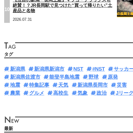
【注目の新潟・長岡土産】マツコ・デラックスも
絶賛！？JR長岡駅で見つけた“買って帰りたい”土
10
産品と名物
2026.07.31
タグ
新潟県
新潟県新潟市
NST
#NST
サッカ
新潟県佐渡市
能登半島地震
野球
原発
地震
特集記事
天気
新潟県長岡市
災害
農業
グルメ
高校生
気象
政治
Jリー
最新