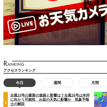
アクセスランキング
今日
週間
月間
台風13号の最新の進路と影響は？台風15号は本州
に向かう可能性 お盆の天気に影響か 気象予報
1
士の解説