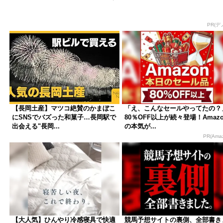
PR(デ
【長岡土産】マツコ絶賛のかまぼこ
「え、こんなセールやってたの？
にSNSでバズった和菓子…長岡駅で
80％OFF以上が続々登場！Amazo
出会える"長岡...
の本気が...
PR(Ama
【大人気】ひんやり冷感寝具で快適
競馬予想サイトの裏側、全部書き