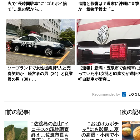
火で“長時間駐車”に“ゴミポイ捨
進路と影響は？週末に沖縄に直撃
て”…道の駅から...
か 気象予報士「...
ソープランドで女性従業員5人と売
【速報】新潟・五泉市で自転車に
春契約か 経営者の男（24）と従業
っていた小1女児と61歳女が運転
員の男（30）...
軽自動車が衝突...
Recommended by
[前の記事]
[次の記
“佐渡島の金山”イ
“おばけカボチ
コモスの現地調査
ャ”にも影響… 夏
終え…佐渡市長も
の高温・小雨で小