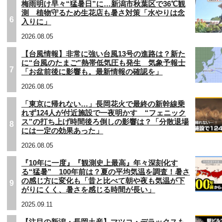
梅雨明け早々“猛暑日”に…新潟市秋葉区で36℃観
測 植物守るため生花店も暑さ対策「水やりは念
6
入りに」
2026.08.05
【台風情報】非常に強い台風13号の進路は？新た
に“台風のたまご”熱帯低気圧も発生 気象予報士
7
「お盆前後に影響も。最新情報の確認を」
2026.08.05
「東京に帰れない…」長岡花火で最終の新幹線乗
れず124人が付近施設で一夜明かす “フェニック
ス”の打ち上げ時間後ろ倒しの影響は？「分散退場
8
には一定の効果あった」
2026.08.05
『10年に一度』『観測史上最高』年々深刻化す
る“猛暑” 100年前は？夏の平均気温を調査！暑さ
の感じ方に変化も「昔と比べて朝や夜も気温が下
9
がりにくく、暑さを感じる時間が長い」
2025.09.11