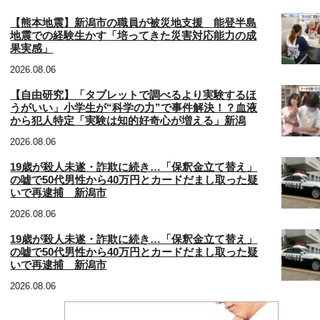
【熊本地震】新潟市の職員が被災地支援 能登半島
地震での経験生かす「培ってきた災害対応能力の成
果実感」
2026.08.06
【自由研究】「タブレットで調べるより実験するほ
うがいい」小学生が“科学の力”で事件解決！？血液
から犯人特定「実験は知的好奇心が増える」新潟
2026.08.06
19歳が殺人未遂・詐欺に続き…「保釈金立て替え」
の嘘で50代男性から40万円とカードだまし取った疑
いで再逮捕 新潟市
2026.08.06
19歳が殺人未遂・詐欺に続き…「保釈金立て替え」
の嘘で50代男性から40万円とカードだまし取った疑
いで再逮捕 新潟市
2026.08.06