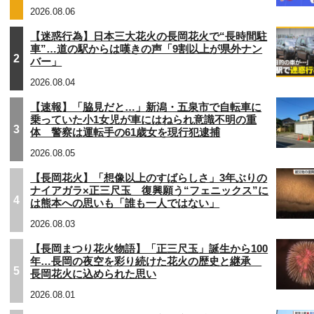
2026.08.06
【迷惑行為】日本三大花火の長岡花火で“長時間駐
車”…道の駅からは嘆きの声「9割以上が県外ナン
2
バー」
2026.08.04
【速報】「脇見だと…」新潟・五泉市で自転車に
乗っていた小1女児が車にはねられ意識不明の重
3
体 警察は運転手の61歳女を現行犯逮捕
2026.08.05
【長岡花火】「想像以上のすばらしさ」3年ぶりの
ナイアガラ×正三尺玉 復興願う“フェニックス”に
4
は熊本への思いも「誰も一人ではない」
2026.08.03
【長岡まつり花火物語】「正三尺玉」誕生から100
年…長岡の夜空を彩り続けた花火の歴史と継承
5
長岡花火に込められた思い
2026.08.01