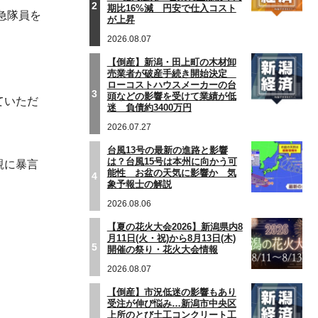
2
期比16%減 円安で仕入コスト
急隊員を
が上昇
2026.08.07
【倒産】新潟・田上町の木材卸
売業者が破産手続き開始決定
ローコストハウスメーカーの台
3
頭などの影響を受けて業績が低
ていただ
迷 負債約3400万円
2026.07.27
台風13号の最新の進路と影響
は？台風15号は本州に向かう可
親に暴言
能性 お盆の天気に影響か 気
4
象予報士の解説
2026.08.06
【夏の花火大会2026】新潟県内8
月11日(火・祝)から8月13日(木)
5
開催の祭り・花火大会情報
2026.08.07
【倒産】市況低迷の影響もあり
受注が伸び悩み…新潟市中央区
上所のとび土工コンクリート工