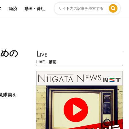
メ
経済
動画・番組
早めの
LIVE・動画
急隊員を