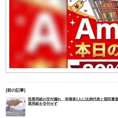
[前の記事]
投票用紙の交付漏れ 有権者1人に比例代表と国民審
票用紙を交付せず