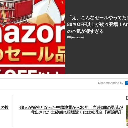
「え、こんなセールやってた
80％OFF以上が続々登場！Am
の本気が凄すぎる
PR(Amazon)
Recommended by
査の投
68人が犠牲となった中越地震から20年 当時2歳の男児が
救出された土砂崩れ現場近くには献花台【新潟県】