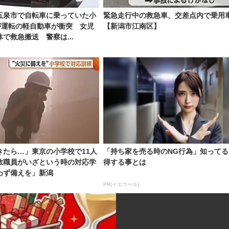
五泉市で自転車に乗っていた小
緊急走行中の救急車、交差点内で乗用
が運転の軽自動車が衝突 女児
【新潟市江南区】
で救急搬送 警察は...
きたら…」東京の小学校で11人
「持ち家を売る時のNG行為」知ってる
教職員がいざという時の対応学
得する事とは
わず備えを」新潟
PR(イエウール)