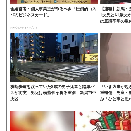
全経営者・個人事業主が作るべき「圧倒的コス
【速報】新潟・
パのビジネスカード」
1女児と61歳女
は意識不明の重体
PR(クレディセゾン)
横断歩道を渡っていた8歳の男子児童と路線バ
「いま火事が起
スが衝突 男児は頭蓋骨を折る重傷 新潟市中
重軽傷 児童・
央区
ぶ「ひと事と思