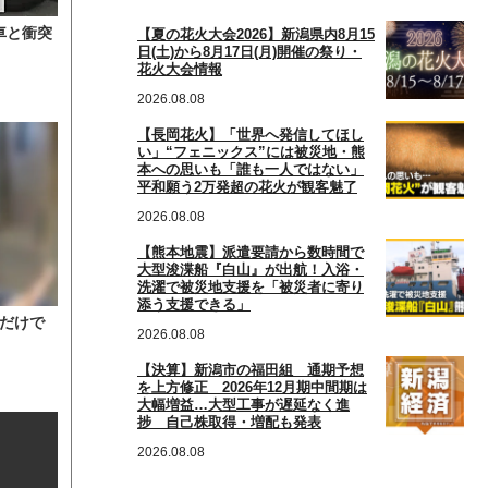
車と衝突
【夏の花火大会2026】新潟県内8月15
日(土)から8月17日(月)開催の祭り・
花火大会情報
2026.08.08
【長岡花火】「世界へ発信してほし
い」“フェニックス”には被災地・熊
本への思いも「誰も一人ではない」
平和願う2万発超の花火が観客魅了
2026.08.08
【熊本地震】派遣要請から数時間で
大型浚渫船『白山』が出航！入浴・
洗濯で被災地支援を「被災者に寄り
添う支援できる」
だけで
2026.08.08
【決算】新潟市の福田組 通期予想
を上方修正 2026年12月期中間期は
大幅増益…大型工事が遅延なく進
捗 自己株取得・増配も発表
2026.08.08