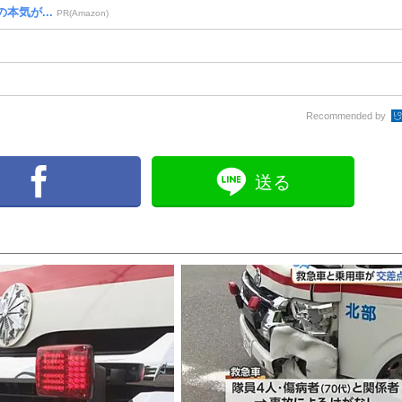
本気が...
PR(Amazon)
Recommended by
送る