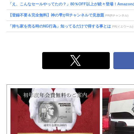
「え、こんなセールやってたの？」80％OFF以上が続々登場！Amazonの
【登録不要＆完全無料】神の雫がRチャンネルで見放題
PR(Rチャンネル)
「持ち家を売る時のNG行為」知ってるだけで得する事とは
PR(イエウール)