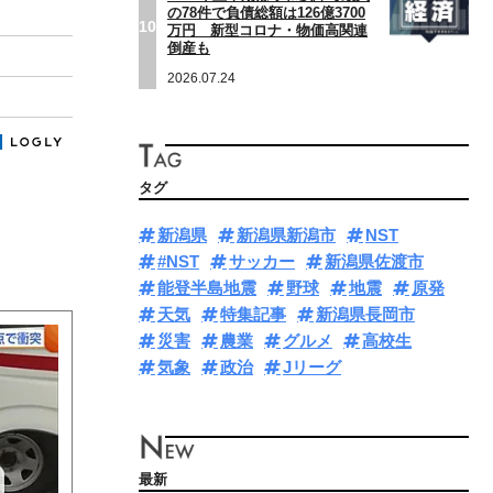
の78件で負債総額は126億3700
10
万円 新型コロナ・物価高関連
倒産も
2026.07.24
タグ
新潟県
新潟県新潟市
NST
#NST
サッカー
新潟県佐渡市
能登半島地震
野球
地震
原発
天気
特集記事
新潟県長岡市
災害
農業
グルメ
高校生
気象
政治
Jリーグ
最新