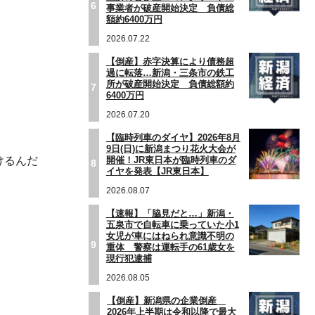
6
事業者が破産開始決定 負債総
額約6400万円
2026.07.22
【倒産】赤字決算により債務超
過に転落…新潟・三条市の鉄工
所が破産開始決定 負債総額約
7
6400万円
」
2026.07.20
【臨時列車のダイヤ】2026年8月
9日(日)に新潟まつり花火大会が
開催！JR東日本が臨時列車のダ
けるんだ
8
イヤを発表【JR東日本】
2026.08.07
【速報】「脇見だと…」新潟・
。
五泉市で自転車に乗っていた小1
女児が車にはねられ意識不明の
9
重体 警察は運転手の61歳女を
現行犯逮捕
2026.08.05
【倒産】新潟県の企業倒産
2026年上半期は令和以降で最大