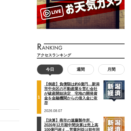
アクセスランキング
今日
週間
月間
【倒産】負債額は約6億円…新潟
市中央区の不動産業を営む会社
が破産開始決定 宅地の開発資
1
金を金融機関からの借入金に依
存
2026.08.07
【決算】燕市の遠藤製作所、
2026年12月期中間決算は売上高
100億円超え…営業利益は前年同