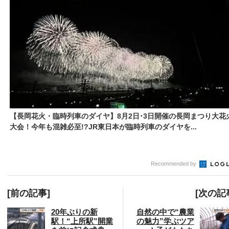
【長岡花火・臨時列車のダイヤ】8月2日･3日開催の長岡まつり大花
大会！今年も混雑必至!?JR東日本が臨時列車のダイヤを...
Recommended by
[前の記事]
[次の記
20年ぶりの新
自然の中で“農業
駅！“上所駅”開業
の魅力”学ぶツア