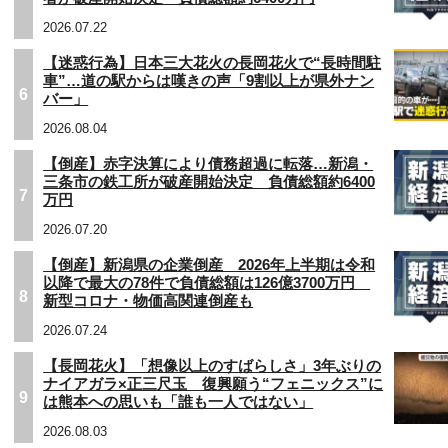
2026.07.22
【迷惑行為】日本三大花火の長岡花火で“長時間駐
車”…道の駅からは嘆きの声「9割以上が県外ナン
6
バー」
2026.08.04
【倒産】赤字決算により債務超過に転落…新潟・
三条市の鉄工所が破産開始決定 負債総額約6400
7
万円
2026.07.20
【倒産】新潟県の企業倒産 2026年上半期は令和
以降で最大の78件で負債総額は126億3700万円
8
新型コロナ・物価高関連倒産も
2026.07.24
【長岡花火】「想像以上のすばらしさ」3年ぶりの
ナイアガラ×正三尺玉 復興願う“フェニックス”に
9
は熊本への思いも「誰も一人ではない」
2026.08.03