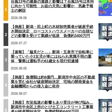
台風13号の最新の進路と影響は？台風15号は本州
に向かう可能性 お盆の天気に影響か 気象予報
1
士の解説
2026.08.06
【倒産】新潟・田上町の木材卸売業者が破産手続
き開始決定 ローコストハウスメーカーの台頭な
2
どの影響を受けて業績が低迷 負債約3400万円
2026.07.27
【速報】「脇見だと…」新潟・五泉市で自転車に
乗っていた小1女児が車にはねられ意識不明の重
3
体 警察は運転手の61歳女を現行犯逮捕
2026.08.05
【倒産】負債額は約6億円…新潟市中央区の不動産
業を営む会社が破産開始決定 宅地の開発資金を
4
金融機関からの借入金に依存
2026.08.07
【倒産】市況低迷の影響もあり受注が伸び悩み…
新潟市中央区上所のとび土工コンクリート工事業
5
者が破産開始決定 負債総額約6400万円