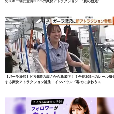
のスキー場に全長305mの爽快アトラクション！“夏の観光”...
【ガーラ湯沢】ビル5階の高さから急降下！？全長305mのレール滑
する爽快アトラクション誕生！インバウンド客でにぎわうス...