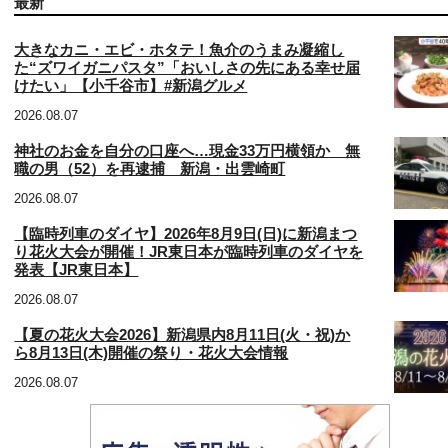
最新
大きなカニ・エビ・ホタテ！魚介のうまみ凝縮し
た“ズワイガニパスタ”「おいしさの先にある幸せ届
けたい」【小千谷市】#新潟グルメ
2026.08.07
神社のお金を自分の口座へ…現金33万円横領か 無
職の男（52）を再逮捕 新潟・出雲崎町
2026.08.07
【臨時列車のダイヤ】2026年8月9日(日)に新潟まつ
り花火大会が開催！JR東日本が臨時列車のダイヤを
発表【JR東日本】
2026.08.07
【夏の花火大会2026】新潟県内8月11日(火・祝)か
ら8月13日(木)開催の祭り・花火大会情報
2026.08.07