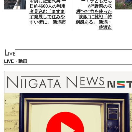
を前に記念式典 一
ー！子どもたち
日約4600人の利用
が“野菜の収
者見込む「ますま
穫”や“竹を使った
す発展して住みや
炊飯”に挑戦「特
すい街に」 新潟市
別感ある」 新潟・
佐渡市
LIVE・動画