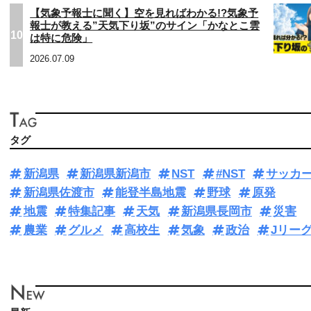
【気象予報士に聞く】空を見ればわかる!?気象予
報士が教える”天気下り坂”のサイン「かなとこ雲
10
は特に危険」
2026.07.09
タグ
新潟県
新潟県新潟市
NST
#NST
サッカ
新潟県佐渡市
能登半島地震
野球
原発
地震
特集記事
天気
新潟県長岡市
災害
農業
グルメ
高校生
気象
政治
Jリー