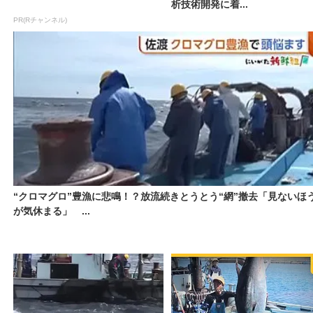
析技術開発に着...
PR(Rチャンネル)
“クロマグロ”豊漁に悲鳴！？放流続きとうとう“網”撤去「見ないほ
が気休まる」 ...