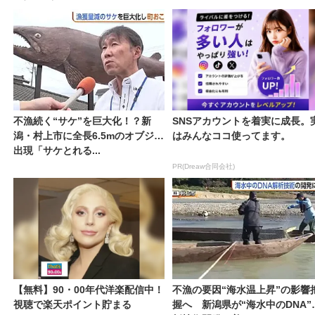
不漁続く“サケ”を巨大化！？新
SNSアカウントを着実に成長。
潟・村上市に全長6.5mのオブジェ
はみんなココ使ってます。
出現「サケとれる...
PR(Dreaw合同会社)
【無料】90・00年代洋楽配信中！
不漁の要因“海水温上昇”の影響
視聴で楽天ポイント貯まる
握へ 新潟県が“海水中のDNA”