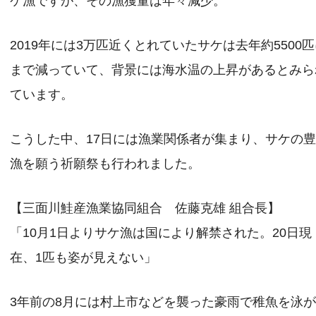
ケ漁ですが、その漁獲量は年々減少。
2019年には3万匹近くとれていたサケは去年約5500
まで減っていて、背景には海水温の上昇があるとみら
ています。
こうした中、17日には漁業関係者が集まり、サケの
漁を願う祈願祭も行われました。
【三面川鮭産漁業協同組合 佐藤克雄 組合長】
「10月1日よりサケ漁は国により解禁された。20日現
在、1匹も姿が見えない」
3年前の8月には村上市などを襲った豪雨で稚魚を泳