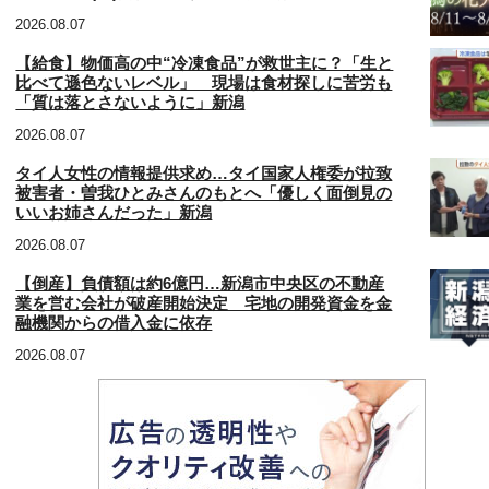
2026.08.07
【給食】物価高の中“冷凍食品”が救世主に？「生と
比べて遜色ないレベル」 現場は食材探しに苦労も
「質は落とさないように」新潟
2026.08.07
タイ人女性の情報提供求め…タイ国家人権委が拉致
被害者・曽我ひとみさんのもとへ「優しく面倒見の
いいお姉さんだった」新潟
2026.08.07
【倒産】負債額は約6億円…新潟市中央区の不動産
業を営む会社が破産開始決定 宅地の開発資金を金
融機関からの借入金に依存
2026.08.07