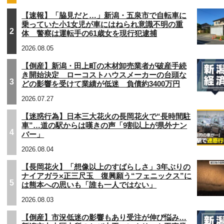
【速報】「脇見だと…」新潟・五泉市で自転車に
乗っていた小1女児が車にはねられ意識不明の重
2
体 警察は運転手の61歳女を現行犯逮捕
2026.08.05
【倒産】新潟・田上町の木材卸売業者が破産手続
き開始決定 ローコストハウスメーカーの台頭な
3
どの影響を受けて業績が低迷 負債約3400万円
2026.07.27
【迷惑行為】日本三大花火の長岡花火で“長時間駐
車”…道の駅からは嘆きの声「9割以上が県外ナン
4
バー」
2026.08.04
【長岡花火】「想像以上のすばらしさ」3年ぶりの
ナイアガラ×正三尺玉 復興願う“フェニックス”に
5
は熊本への思いも「誰も一人ではない」
2026.08.03
【倒産】市況低迷の影響もあり受注が伸び悩み…