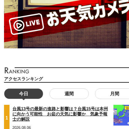
アクセスランキング
今日
週間
月間
台風13号の最新の進路と影響は？台風15号は本州
に向かう可能性 お盆の天気に影響か 気象予報
1
士の解説
2026.08.06