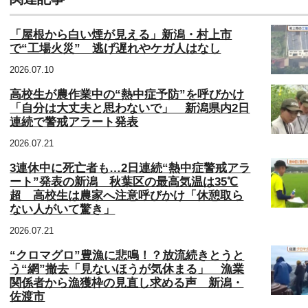
「屋根から白い煙が見える」新潟・村上市
で“工場火災” 逃げ遅れやケガ人はなし
2026.07.10
高校生が農作業中の“熱中症予防”を呼びかけ
「自分は大丈夫と思わないで」 新潟県内2日
連続で警戒アラート発表
2026.07.21
3連休中に死亡者も…2日連続“熱中症警戒アラ
ート”発表の新潟 秋葉区の最高気温は35℃
超 高校生は農家へ注意呼びかけ「休憩取ら
ない人がいて驚き」
2026.07.21
“クロマグロ”豊漁に悲鳴！？放流続きとうと
う“網”撤去「見ないほうが気休まる」 漁業
関係者から漁獲枠の見直し求める声 新潟・
佐渡市