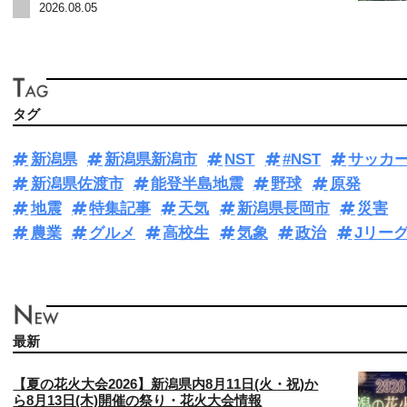
2026.08.05
タグ
新潟県
新潟県新潟市
NST
#NST
サッカ
新潟県佐渡市
能登半島地震
野球
原発
地震
特集記事
天気
新潟県長岡市
災害
農業
グルメ
高校生
気象
政治
Jリー
最新
【夏の花火大会2026】新潟県内8月11日(火・祝)か
ら8月13日(木)開催の祭り・花火大会情報