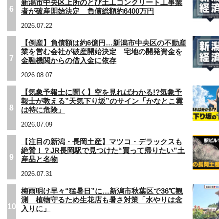
新潟市中央区上所のとび土工コンクリート工事業
6
者が破産開始決定 負債総額約6400万円
2026.07.22
【倒産】負債額は約6億円…新潟市中央区の不動産
業を営む会社が破産開始決定 宅地の開発資金を
7
金融機関からの借入金に依存
2026.08.07
【気象予報士に聞く】空を見ればわかる!?気象予
報士が教える”天気下り坂”のサイン「かなとこ雲
8
は特に危険」
2026.07.09
【注目の新潟・長岡土産】マツコ・デラックスも
絶賛！？JR長岡駅で見つけた“買って帰りたい”土
9
産品と名物
2026.07.31
梅雨明け早々“猛暑日”に…新潟市秋葉区で36℃観
測 植物守るため生花店も暑さ対策「水やりは念
10
入りに」