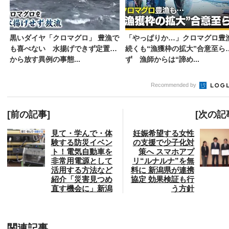
黒いダイヤ「クロマグロ」 豊漁で
「やっぱりか…」クロマグロ豊
も喜べない 水揚げできず定置網
続くも“漁獲枠の拡大”合意至ら
から放す異例の事態...
ず 漁師からは“諦め...
Recommended by
[前の記事]
[次の記
見て・学んで・体
妊娠希望する女性
験する防災イベン
の支援で少子化対
ト！電気自動車を
策へ スマホアプ
非常用電源として
リ“ルナルナ”を無
活用する方法など
料に 新潟県が連携
紹介「災害見つめ
協定 効果検証も行
直す機会に」新潟
う方針
関連記事