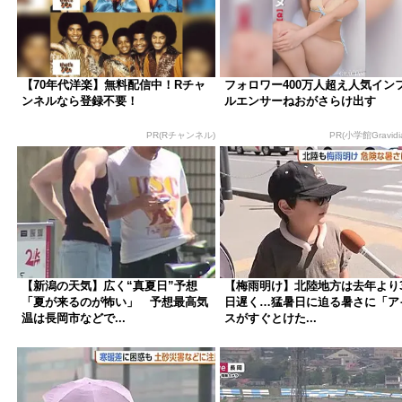
【70年代洋楽】無料配信中！Rチャ
フォロワー400万人超え人気イン
ンネルなら登録不要！
ルエンサーねおがさらけ出す
PR(Rチャンネル)
PR(小学館Gravidia
【新潟の天気】広く“真夏日”予想
【梅雨明け】北陸地方は去年より3
「夏が来るのが怖い」 予想最高気
日遅く…猛暑日に迫る暑さに「ア
温は長岡市などで...
スがすぐとけた...