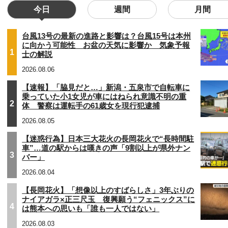
今日
週間
月間
台風13号の最新の進路と影響は？台風15号は本州
に向かう可能性 お盆の天気に影響か 気象予報
1
士の解説
2026.08.06
【速報】「脇見だと…」新潟・五泉市で自転車に
乗っていた小1女児が車にはねられ意識不明の重
2
体 警察は運転手の61歳女を現行犯逮捕
2026.08.05
【迷惑行為】日本三大花火の長岡花火で“長時間駐
車”…道の駅からは嘆きの声「9割以上が県外ナン
3
バー」
2026.08.04
【長岡花火】「想像以上のすばらしさ」3年ぶりの
ナイアガラ×正三尺玉 復興願う“フェニックス”に
4
は熊本への思いも「誰も一人ではない」
2026.08.03