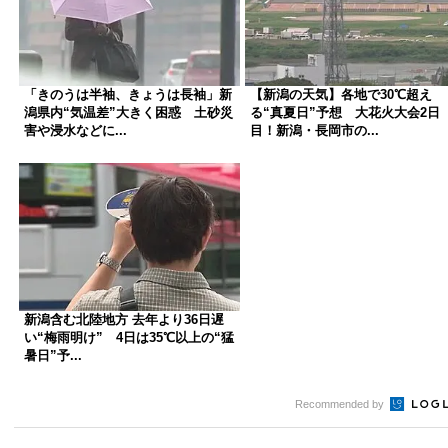
「きのうは半袖、きょうは長袖」新
【新潟の天気】各地で30℃超え
潟県内“気温差”大きく困惑 土砂災
る“真夏日”予想 大花火大会2日
害や浸水などに...
目！新潟・長岡市の...
新潟含む北陸地方 去年より36日遅
い“梅雨明け” 4日は35℃以上の“猛
暑日”予...
Recommended by