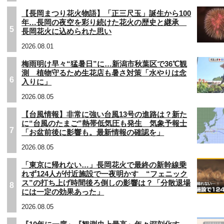
【長岡まつり花火物語】「正三尺玉」誕生から100
年…長岡の夜空を彩り続けた花火の歴史と継承
5
長岡花火に込められた思い
2026.08.01
梅雨明け早々“猛暑日”に…新潟市秋葉区で36℃観
測 植物守るため生花店も暑さ対策「水やりは念
6
入りに」
2026.08.05
【台風情報】非常に強い台風13号の進路は？新た
に“台風のたまご”熱帯低気圧も発生 気象予報士
7
「お盆前後に影響も。最新情報の確認を」
2026.08.05
「東京に帰れない…」長岡花火で最終の新幹線乗
れず124人が付近施設で一夜明かす “フェニック
ス”の打ち上げ時間後ろ倒しの影響は？「分散退場
8
には一定の効果あった」
2026.08.05