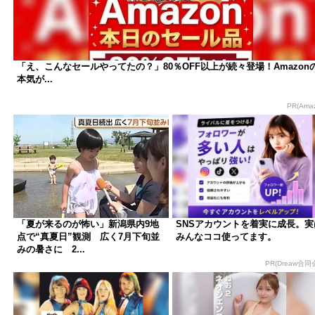
「え、こんなセールやってたの？」80％OFF以上が続々登場！Amazon
本気が...
PR(Ama
「夏が来るのが怖い」新潟県内9地
SNSアカウントを着実に成長。実
点で“真夏日”観測 広く7月下旬並
みんなココ使ってます。
みの暑さに 2...
PR(Dreaw合同