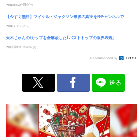
PR(Dreaw合同会社)
【今すぐ無料】マイケル・ジャクソン最後の真実をRチャンネルで
PR(Rチャンネル)
天木じゅんのIカップを全解放した｢バストトップの限界表現｣
PR(小学館Gravidia.jp)
Recommended by
送る