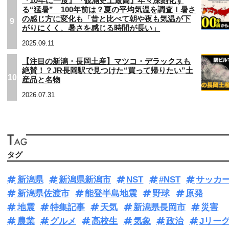
『10年に一度』『観測史上最高』年々深刻化す
る“猛暑” 100年前は？夏の平均気温を調査！暑さ
の感じ方に変化も「昔と比べて朝や夜も気温が下
9
がりにくく、暑さを感じる時間が長い」
2025.09.11
【注目の新潟・長岡土産】マツコ・デラックスも
絶賛！？JR長岡駅で見つけた“買って帰りたい”土
10
産品と名物
2026.07.31
タグ
新潟県
新潟県新潟市
NST
#NST
サッカ
新潟県佐渡市
能登半島地震
野球
原発
地震
特集記事
天気
新潟県長岡市
災害
農業
グルメ
高校生
気象
政治
Jリー