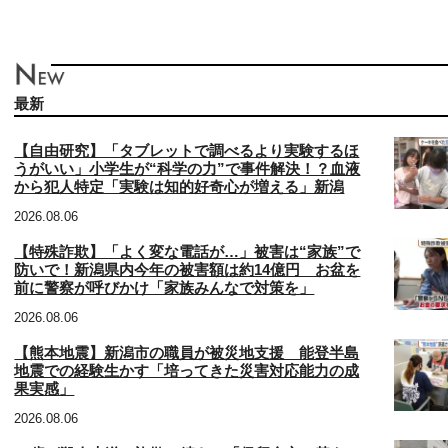
最新
【自由研究】「タブレットで調べるより実験するほ
うがいい」小学生が“科学の力”で事件解決！？血液
から犯人特定「実験は知的好奇心が増える」新潟
2026.08.06
【特殊詐欺】「よく変な電話が…」被害は“家族”で
防いで！新潟県内今年の被害額は約14億円 お盆を
前に警察が呼びかけ「家族みんなで対策を」
2026.08.06
【熊本地震】新潟市の職員が被災地支援 能登半島
地震での経験生かす「培ってきた災害対応能力の成
果実感」
2026.08.06