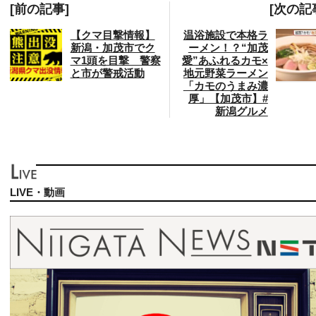
[前の記事]
[次の記
【クマ目撃情報】
温浴施設で本格ラ
新潟・加茂市でク
ーメン！？“加茂
マ1頭を目撃 警察
愛”あふれるカモ×
と市が警戒活動
地元野菜ラーメン
「カモのうまみ濃
厚」【加茂市】#
新潟グルメ
LIVE・動画