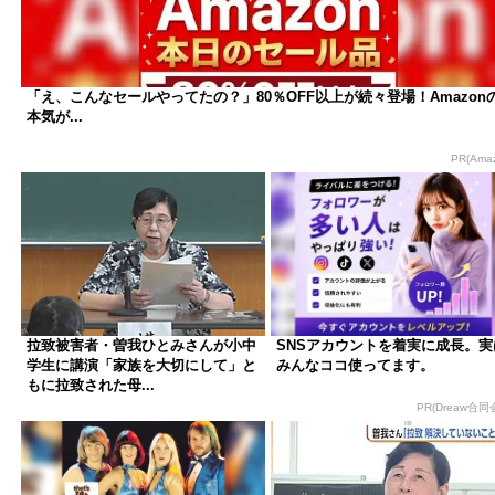
「え、こんなセールやってたの？」80％OFF以上が続々登場！Amazon
本気が...
PR(Ama
拉致被害者・曽我ひとみさんが小中
SNSアカウントを着実に成長。実
学生に講演「家族を大切にして」と
みんなココ使ってます。
もに拉致された母...
PR(Dreaw合同