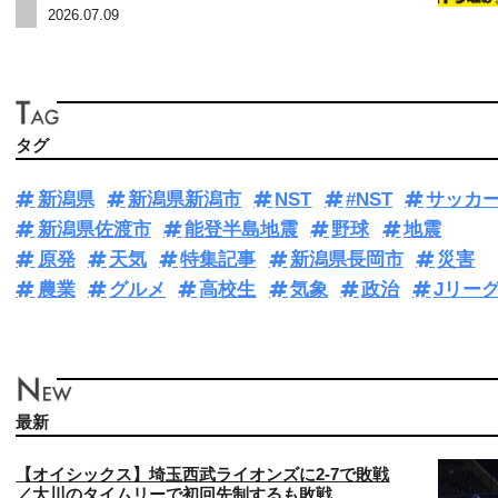
2026.07.09
タグ
新潟県
新潟県新潟市
NST
#NST
サッカ
新潟県佐渡市
能登半島地震
野球
地震
原発
天気
特集記事
新潟県長岡市
災害
農業
グルメ
高校生
気象
政治
Jリー
最新
【オイシックス】埼玉西武ライオンズに2-7で敗戦
／大川のタイムリーで初回先制するも敗戦