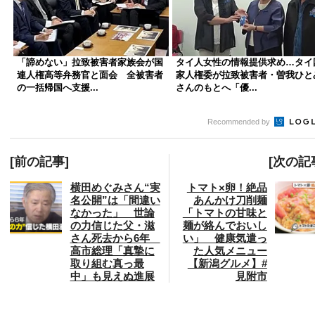
「諦めない」拉致被害者家族会が国
タイ人女性の情報提供求め…タイ
連人権高等弁務官と面会 全被害者
家人権委が拉致被害者・曽我ひと
の一括帰国へ支援...
さんのもとへ「優...
Recommended by
[前の記事]
[次の記
横田めぐみさん“実
トマト×卵！絶品
名公開”は「間違い
あんかけ刀削麺
なかった」 世論
「トマトの甘味と
の力信じた父・滋
麺が絡んでおいし
さん死去から6年
い」 健康気遣っ
高市総理「真摯に
た人気メニュー
取り組む真っ最
【新潟グルメ】#
中」も見えぬ進展
見附市