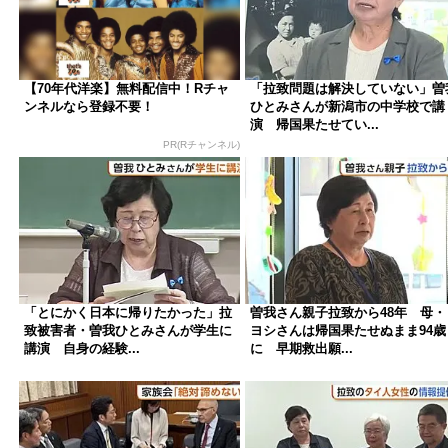
【70年代洋楽】無料配信中！Rチャ
「拉致問題は解決していない」曽
ンネルなら登録不要！
ひとみさんが新潟市の中学校で講
演 帰国果たせてい...
PR(Rチャンネル)
「とにかく日本に帰りたかった」拉
曽我さん親子拉致から48年 母・
致被害者・曽我ひとみさんが学生に
ヨシさんは帰国果たせぬまま94歳
講演 自身の経験...
に 早期救出願...