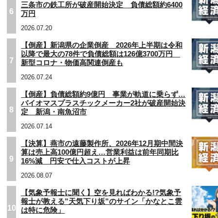
三条市の鉄工所が破産開始決定 負債総額約6400
6
万円
2026.07.20
【倒産】新潟県の企業倒産 2026年上半期は令和
以降で最大の78件で負債総額は126億3700万円
7
新型コロナ・物価高関連倒産も
2026.07.24
【倒産】負債総額約9億円 事業が軌道に乗らず…
バイオマスプラスチックメーカー2社が破産開始決
8
定 新潟・南魚沼市
2026.07.14
【決算】燕市の遠藤製作所、2026年12月期中間決
算は売上高100億円超え…営業利益は前年同期比
9
16%減 円安で仕入コストが上昇
2026.08.07
【気象予報士に聞く】空を見ればわかる!?気象予
報士が教える”天気下り坂”のサイン「かなとこ雲
10
は特に危険」