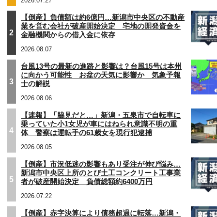
2026.07.27
【倒産】負債額は約6億円…新潟市中央区の不動産
業を営む会社が破産開始決定 宅地の開発資金を
2
金融機関からの借入金に依存
2026.08.07
台風13号の最新の進路と影響は？台風15号は本州
に向かう可能性 お盆の天気に影響か 気象予報
3
士の解説
2026.08.06
【速報】「脇見だと…」新潟・五泉市で自転車に
乗っていた小1女児が車にはねられ意識不明の重
4
体 警察は運転手の61歳女を現行犯逮捕
2026.08.05
【倒産】市況低迷の影響もあり受注が伸び悩み…
新潟市中央区上所のとび土工コンクリート工事業
5
者が破産開始決定 負債総額約6400万円
2026.07.22
【倒産】赤字決算により債務超過に転落…新潟・