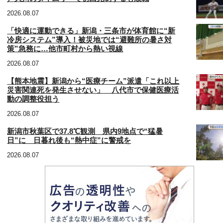
2026.08.07
「快適に運動できる」新潟・三条市が体育館に“新
冷房システム”導入！被災地では“避難所の暑さ対
策”急務に…他市町村から熱い視線
2026.08.07
【熊本地震】新潟から“医療チーム”派遣「これ以上
災害関連死を発生させない」 八代市で保健医療活
動の調整役担う
2026.08.07
新潟市秋葉区で37.8℃観測 県内9地点で“猛暑
日”に 日暮れ後も“熱中症”に警戒を
2026.08.07