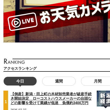
アクセスランキング
今日
週間
月間
【倒産】新潟・田上町の木材卸売業者が破産手続
き開始決定 ローコストハウスメーカーの台頭な
1
どの影響を受けて業績が低迷 負債約3400万円