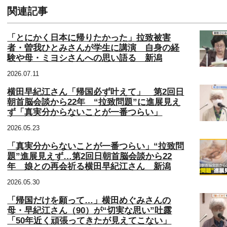
関連記事
「とにかく日本に帰りたかった」拉致被害
者・曽我ひとみさんが学生に講演 自身の経
験や母・ミヨシさんへの思い語る 新潟
2026.07.11
横田早紀江さん「帰国必ず叶えて」 第2回日
朝首脳会談から22年 “拉致問題”に進展見え
ず「真実分からないことが一番つらい」
2026.05.23
「真実分からないことが一番つらい」“拉致問
題”進展見えず…第2回日朝首脳会談から22
年 娘との再会祈る横田早紀江さん 新潟
2026.05.30
「帰国だけを願って…」横田めぐみさんの
母・早紀江さん（90）が“切実な思い”吐露
「50年近く頑張ってきたが見えてこない」