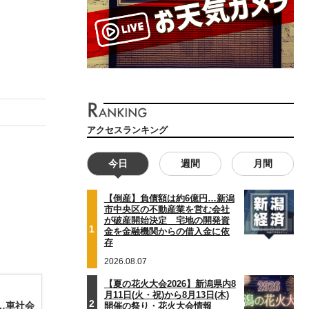
アクセスランキング
今日
週間
月間
【倒産】負債額は約6億円…新潟
市中央区の不動産業を営む会社
が破産開始決定 宅地の開発資
1
金を金融機関からの借入金に依
存
2026.08.07
【夏の花火大会2026】新潟県内8
月11日(火・祝)から8月13日(木)
2
…車社会
開催の祭り・花火大会情報