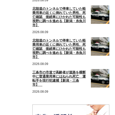
2026.08.09
北陸道のトンネルで停車していた軽
乗用車の近くに倒れていた男性、死
亡確認 後続車にひかれた可能性も
視野に調べを進める【新潟・糸魚川
市】
2026.08.09
北陸道のトンネルで停車していた軽
乗用車の近くに倒れていた男性、死
亡確認 後続車にひかれた可能性も
視野に調べを進める【新潟・糸魚川
市】
2026.08.09
三条市の市道で高齢者が道路を横断
中に普通乗用車にはねられ死亡 運
転手を現行犯逮捕【新潟・三条
市】
2026.08.09