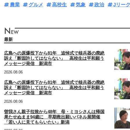
農業
グルメ
高校生
気象
政治
Jリー
最新
広島への原爆投下から81年 追悼式で核兵器の廃絶
訴え「断固許してはならない」 高校生は平和願う
メッセージ発信 新潟市
2026.08.06
広島への原爆投下から81年 追悼式で核兵器の廃絶
訴え「断固許してはならない」 高校生は平和願う
メッセージ発信 新潟市
2026.08.06
曽我さん親子拉致から48年 母・ミヨシさんは帰国
果たせぬまま94歳に 早期救出願いパネル展開催
「若い人に見てもらいたい」新潟