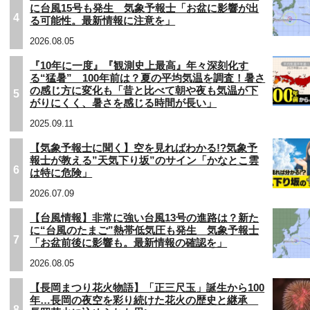
に台風15号も発生 気象予報士「お盆に影響が出
4
る可能性。最新情報に注意を」
2026.08.05
『10年に一度』『観測史上最高』年々深刻化す
る“猛暑” 100年前は？夏の平均気温を調査！暑さ
の感じ方に変化も「昔と比べて朝や夜も気温が下
5
がりにくく、暑さを感じる時間が長い」
2025.09.11
【気象予報士に聞く】空を見ればわかる!?気象予
報士が教える”天気下り坂”のサイン「かなとこ雲
6
は特に危険」
2026.07.09
【台風情報】非常に強い台風13号の進路は？新た
に“台風のたまご”熱帯低気圧も発生 気象予報士
7
「お盆前後に影響も。最新情報の確認を」
2026.08.05
【長岡まつり花火物語】「正三尺玉」誕生から100
年…長岡の夜空を彩り続けた花火の歴史と継承
8