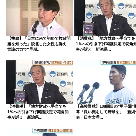
【拉致】「日本に来て初めて拉致問
【消費税】「地方財政へ手当てを
題を知った」脱北した女性も訴え
1％への引き下げ閣議決定で花角
世論の力で“早期...
事が訴え 新潟県...
【消費税】「地方財政へ手当てを」
【高校野球】108回目の“甲子園”
1％への引き下げ閣議決定で花角知
幕「良い顔をして野球を」 新潟
事が訴え 新潟県...
表・日本文理...