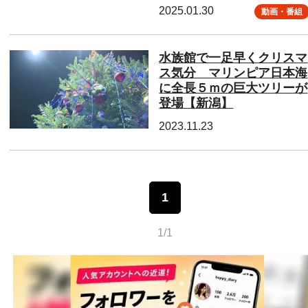
2025.01.30
動画・番組
水族館で一足早くクリスマ
ス気分 マリンピア日本海
に全長５ｍの巨大ツリーが
登場【新潟】
2023.11.23
1
1/1