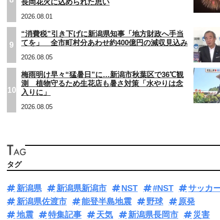
長岡花火に込められた思い
2026.08.01
“消費税”引き下げに新潟県知事「地方財政へ手当
てを」 全市町村分あわせ約400億円の減収見込み
9
2026.08.05
梅雨明け早々“猛暑日”に…新潟市秋葉区で36℃観
測 植物守るため生花店も暑さ対策「水やりは念
10
入りに」
2026.08.05
タグ
新潟県
新潟県新潟市
NST
#NST
サッカ
新潟県佐渡市
能登半島地震
野球
原発
地震
特集記事
天気
新潟県長岡市
災害