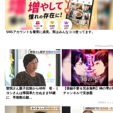
SNSアカウントを着実に成長。実はみんなココ使ってます。
PR(Dreaw合同
曽我さん親子拉致から48年 母・ミ
【登録不要＆完全無料】神の雫が
ヨシさんは帰国果たせぬまま94歳
チャンネルで見放題
に 早期救出願...
PR(Rチャン