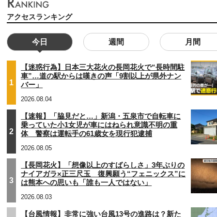
アクセスランキング
今日
週間
月間
【迷惑行為】日本三大花火の長岡花火で“長時間駐
車”…道の駅からは嘆きの声「9割以上が県外ナン
1
バー」
2026.08.04
【速報】「脇見だと…」新潟・五泉市で自転車に
乗っていた小1女児が車にはねられ意識不明の重
2
体 警察は運転手の61歳女を現行犯逮捕
2026.08.05
【長岡花火】「想像以上のすばらしさ」3年ぶりの
ナイアガラ×正三尺玉 復興願う“フェニックス”に
3
は熊本への思いも「誰も一人ではない」
2026.08.03
【台風情報】非常に強い台風13号の進路は？新た