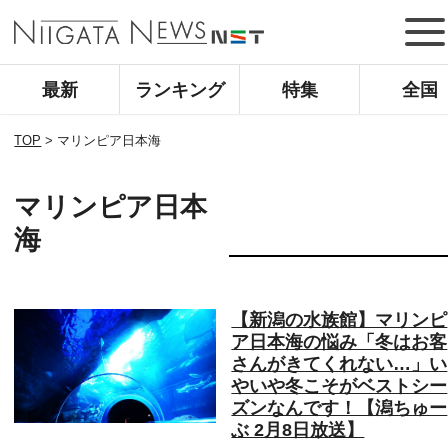
最新
ランキング
特集
全国
TOP
>
マリンピア日本海
マリンピア日本
海
【新潟の水族館】マリンピ
ア日本海の悩み「冬はお客
さんがきてくれない…」い
やいや冬こそがベストシー
ズンなんです！【潟ちゅー
ぶ 2月8日放送】