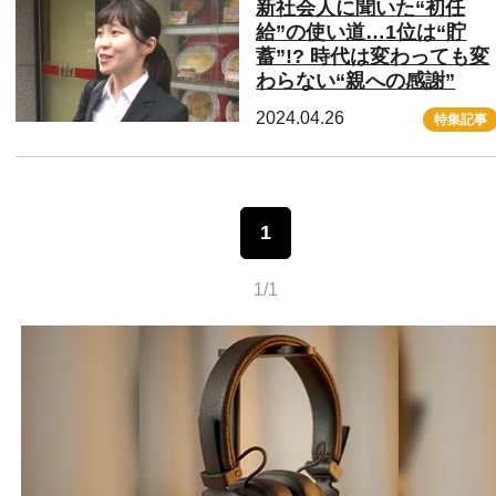
新社会人に聞いた“初任
給”の使い道…1位は“貯
蓄”!? 時代は変わっても変
わらない“親への感謝”
2024.04.26
特集記事
1
1/1