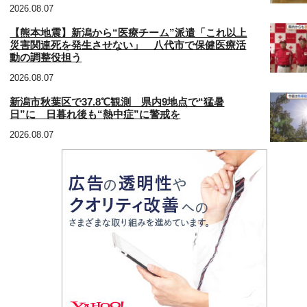
2026.08.07
【熊本地震】新潟から“医療チーム”派遣「これ以上
災害関連死を発生させない」 八代市で保健医療活
動の調整役担う
2026.08.07
新潟市秋葉区で37.8℃観測 県内9地点で“猛暑
日”に 日暮れ後も“熱中症”に警戒を
2026.08.07