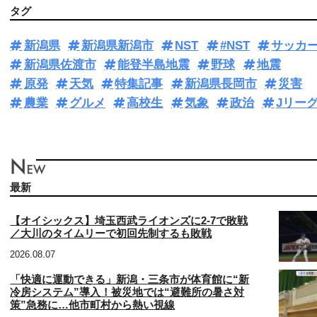
タグ
新潟県
新潟県新潟市
NST
#NST
サッカ
新潟県佐渡市
能登半島地震
野球
地震
原発
天気
特集記事
新潟県長岡市
災害
農業
グルメ
高校生
気象
政治
Jリー
最新
【オイシックス】埼玉西武ライオンズに2-7で敗戦
／大川のタイムリーで初回先制するも敗戦
2026.08.07
「快適に運動できる」新潟・三条市が体育館に“新
冷房システム”導入！被災地では“避難所の暑さ対
策”急務に…他市町村から熱い視線