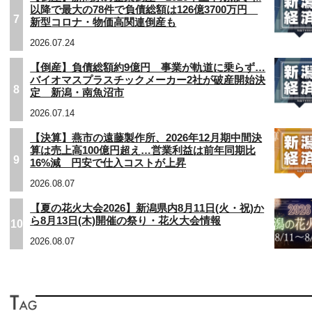
以降で最大の78件で負債総額は126億3700万円
7
新型コロナ・物価高関連倒産も
2026.07.24
【倒産】負債総額約9億円 事業が軌道に乗らず…
バイオマスプラスチックメーカー2社が破産開始決
8
定 新潟・南魚沼市
2026.07.14
【決算】燕市の遠藤製作所、2026年12月期中間決
算は売上高100億円超え…営業利益は前年同期比
9
16%減 円安で仕入コストが上昇
2026.08.07
【夏の花火大会2026】新潟県内8月11日(火・祝)か
ら8月13日(木)開催の祭り・花火大会情報
10
2026.08.07