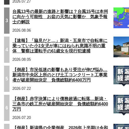
2026.07.27
台風13号の最新の進路と影響は？台風15号は本州
に向かう可能性 お盆の天気に影響か 気象予報
3
士の解説
2026.08.06
【速報】「脇見だと…」新潟・五泉市で自転車に
乗っていた小1女児が車にはねられ意識不明の重
4
体 警察は運転手の61歳女を現行犯逮捕
2026.08.05
【倒産】市況低迷の影響もあり受注が伸び悩み…
新潟市中央区上所のとび土工コンクリート工事業
5
者が破産開始決定 負債総額約6400万円
2026.07.22
【倒産】赤字決算により債務超過に転落…新潟・
三条市の鉄工所が破産開始決定 負債総額約6400
6
万円
2026.07.20
【倒産】新潟県の企業倒産 2026年上半期は令和