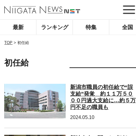
最新
ランキング
特集
全国
TOP
>
初任給
初任給
新潟市職員の初任給で“誤
支給”発覚 約１１万５０
００円過大支給に…約５万
円不足の職員も
2024.05.10