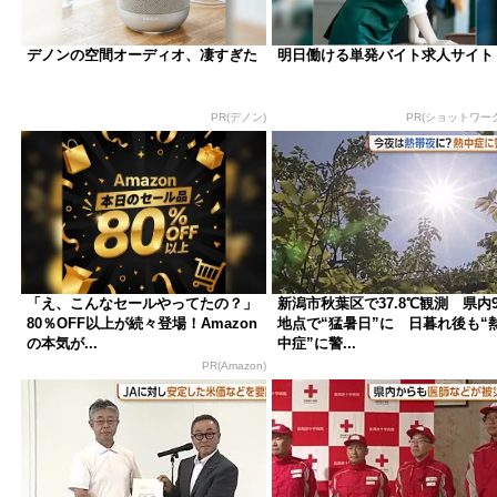
デノンの空間オーディオ、凄すぎた
明日働ける単発バイト求人サイト
PR(デノン)
PR(ショットワー
「え、こんなセールやってたの？」
新潟市秋葉区で37.8℃観測 県内
80％OFF以上が続々登場！Amazon
地点で“猛暑日”に 日暮れ後も“
の本気が...
中症”に警...
PR(Amazon)