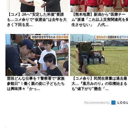
【コメ】JAへ“安定した米価”要請
【熊本地震】新潟から“医療チー
も…コメ余りで“仮渡金”は去年を大
ム”派遣「これ以上災害関連死を
きく下回る見...
生させない」 八代...
普段どんな仕事を？警察署で“家族
【コメ余り】民間在庫量は過去最
参観日”！働く親の姿に子どもたち
大…『葉月みのり』の収穫始まる
は興味津々「かっ...
も“値下がり”懸念「...
Recommended by