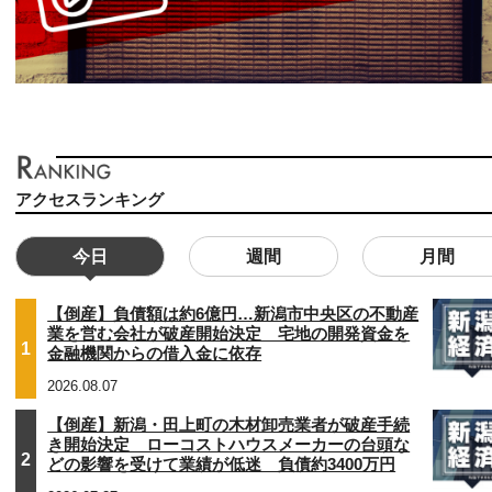
アクセスランキング
今日
週間
月間
【倒産】負債額は約6億円…新潟市中央区の不動産
業を営む会社が破産開始決定 宅地の開発資金を
1
金融機関からの借入金に依存
2026.08.07
【倒産】新潟・田上町の木材卸売業者が破産手続
き開始決定 ローコストハウスメーカーの台頭な
2
どの影響を受けて業績が低迷 負債約3400万円