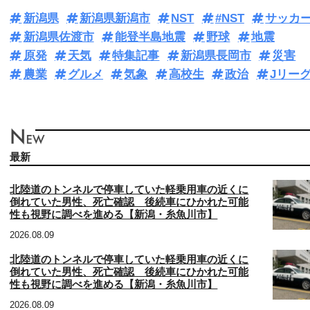
新潟県
新潟県新潟市
NST
#NST
サッカ
新潟県佐渡市
能登半島地震
野球
地震
原発
天気
特集記事
新潟県長岡市
災害
農業
グルメ
気象
高校生
政治
Jリー
最新
北陸道のトンネルで停車していた軽乗用車の近くに
倒れていた男性、死亡確認 後続車にひかれた可能
性も視野に調べを進める【新潟・糸魚川市】
2026.08.09
北陸道のトンネルで停車していた軽乗用車の近くに
倒れていた男性、死亡確認 後続車にひかれた可能
性も視野に調べを進める【新潟・糸魚川市】
2026.08.09