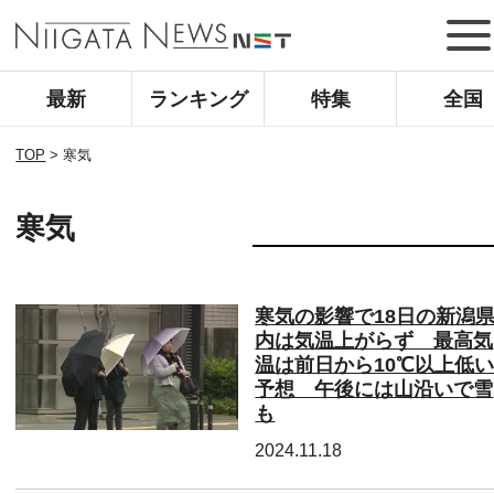
最新
ランキング
特集
全国
TOP
>
寒気
寒気
寒気の影響で18日の新潟
内は気温上がらず 最高気
温は前日から10℃以上低
予想 午後には山沿いで雪
も
2024.11.18