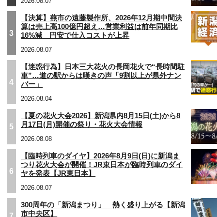
2026.08.07
【決算】燕市の遠藤製作所、2026年12月期中間決
算は売上高100億円超え…営業利益は前年同期比
3
16%減 円安で仕入コストが上昇
2026.08.07
【迷惑行為】日本三大花火の長岡花火で“長時間駐
車”…道の駅からは嘆きの声「9割以上が県外ナン
4
バー」
2026.08.04
【夏の花火大会2026】新潟県内8月15日(土)から8
月17日(月)開催の祭り・花火大会情報
5
2026.08.08
【臨時列車のダイヤ】2026年8月9日(日)に新潟ま
つり花火大会が開催！JR東日本が臨時列車のダイ
6
ヤを発表【JR東日本】
2026.08.07
300周年の「新潟まつり」 熱く盛り上がる【新潟
市中央区】
7