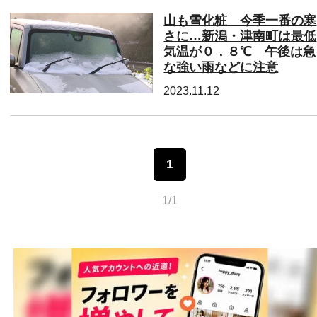
山も雪化粧 今季一番の寒
さに…新潟・津南町は最低
気温が０．８℃ 午後は急
な強い雨などに注意
2023.11.12
1
1/1