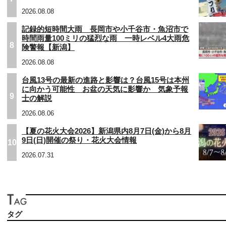
2026.08.08
記録的短時間大雨 長岡市や小千谷市・魚沼市で
時間雨量100ミリの猛烈な雨 一時レベル4大雨危
8
険警報【新潟】
2026.08.08
台風13号の最新の進路と影響は？台風15号は本州
に向かう可能性 お盆の天気に影響か 気象予報
9
士の解説
2026.08.06
【夏の花火大会2026】新潟県内8月7日(金)から8月
9日(日)開催の祭り・花火大会情報
10
2026.07.31
タグ