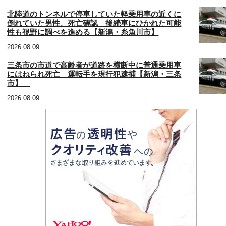
北陸道のトンネルで停車していた軽乗用車の近くに
倒れていた男性、死亡確認 後続車にひかれた可能
性も視野に調べを進める【新潟・糸魚川市】
2026.08.09
三条市の市道で高齢者が道路を横断中に普通乗用車
にはねられ死亡 運転手を現行犯逮捕【新潟・三条
市】
2026.08.09