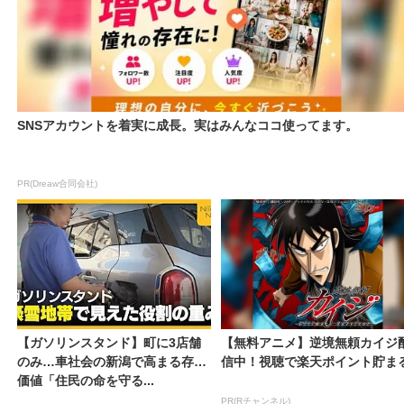
SNSアカウントを着実に成長。実はみんなココ使ってます。
PR(Dreaw合同会社)
【ガソリンスタンド】町に3店舗
【無料アニメ】逆境無頼カイジ
のみ…車社会の新潟で高まる存在
信中！視聴で楽天ポイント貯ま
価値「住民の命を守る...
PR(Rチャンネル)