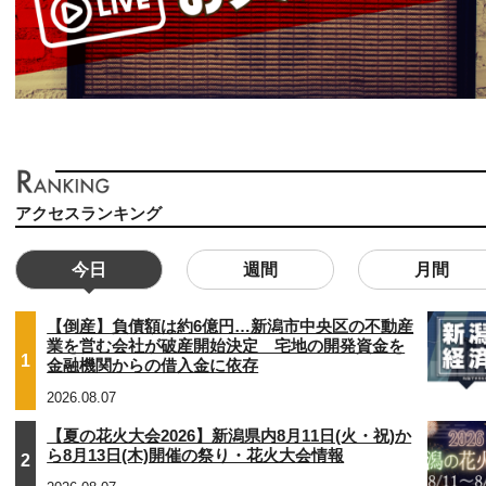
アクセスランキング
今日
週間
月間
【倒産】負債額は約6億円…新潟市中央区の不動産
業を営む会社が破産開始決定 宅地の開発資金を
1
金融機関からの借入金に依存
2026.08.07
【夏の花火大会2026】新潟県内8月11日(火・祝)か
ら8月13日(木)開催の祭り・花火大会情報
2