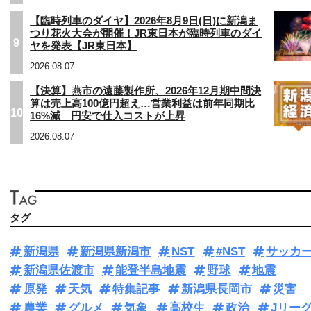
【臨時列車のダイヤ】2026年8月9日(日)に新潟ま
つり花火大会が開催！JR東日本が臨時列車のダイ
9
ヤを発表【JR東日本】
2026.08.07
【決算】燕市の遠藤製作所、2026年12月期中間決
算は売上高100億円超え…営業利益は前年同期比
10
16%減 円安で仕入コストが上昇
2026.08.07
タグ
新潟県
新潟県新潟市
NST
#NST
サッカ
新潟県佐渡市
能登半島地震
野球
地震
原発
天気
特集記事
新潟県長岡市
災害
農業
グルメ
気象
高校生
政治
Jリー