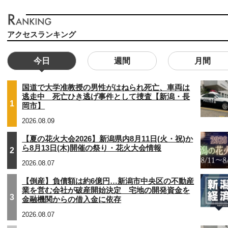
アクセスランキング
今日
週間
月間
国道で大学准教授の男性がはねられ死亡、車両は
逃走中 死亡ひき逃げ事件として捜査【新潟・長
1
岡市】
2026.08.09
【夏の花火大会2026】新潟県内8月11日(火・祝)か
ら8月13日(木)開催の祭り・花火大会情報
2
2026.08.07
【倒産】負債額は約6億円…新潟市中央区の不動産
業を営む会社が破産開始決定 宅地の開発資金を
3
金融機関からの借入金に依存
2026.08.07