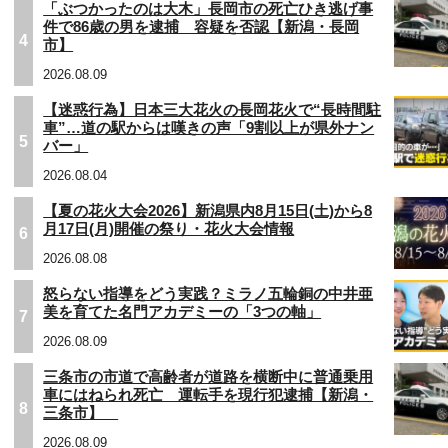
「ぶつかったのは大木」長岡市の死亡ひき逃げ事
件で86歳の男を逮捕 容疑を否認【新潟・長岡
4
市】
2026.08.09
【迷惑行為】日本三大花火の長岡花火で“長時間駐
車”…道の駅からは嘆きの声「9割以上が県外ナン
5
バー」
2026.08.04
【夏の花火大会2026】新潟県内8月15日(土)から8
月17日(月)開催の祭り・花火大会情報
6
2026.08.08
怒らない指導をどう実践？ミラノ五輪銅の中井亜
美を育てた名門アカデミーの「3つの軸」
7
2026.08.09
三条市の市道で高齢者が道路を横断中に普通乗用
車にはねられ死亡 運転手を現行犯逮捕【新潟・
8
三条市】
2026.08.09