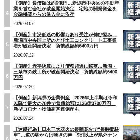
【倒産】負債額は約6億円…新潟市中央区の不動産
業を営む会社が破産開始決定 宅地の開発資金を
4
金融機関からの借入金に依存
2026.08.07
【倒産】市況低迷の影響もあり受注が伸び悩み…
新潟市中央区上所のとび土工コンクリート工事業
5
者が破産開始決定 負債総額約6400万円
2026.07.22
【倒産】赤字決算により債務超過に転落…新潟・
三条市の鉄工所が破産開始決定 負債総額約6400
6
万円
2026.07.20
【倒産】新潟県の企業倒産 2026年上半期は令和
以降で最大の78件で負債総額は126億3700万円
7
新型コロナ・物価高関連倒産も
2026.07.24
【迷惑行為】日本三大花火の長岡花火で“長時間駐
車”…道の駅からは嘆きの声「9割以上が県外ナン
8