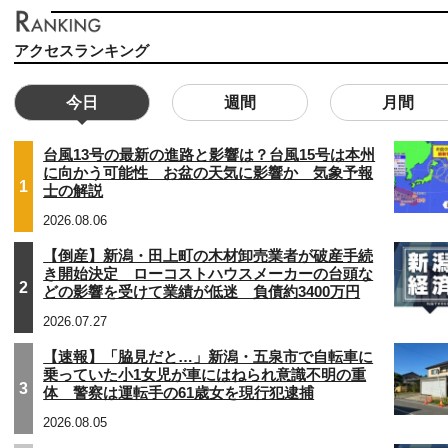
アクセスランキング
今日
週間
月間
台風13号の最新の進路と影響は？台風15号は本州
に向かう可能性 お盆の天気に影響か 気象予報
1
士の解説
2026.08.06
【倒産】新潟・田上町の木材卸売業者が破産手続
き開始決定 ローコストハウスメーカーの台頭な
2
どの影響を受けて業績が低迷 負債約3400万円
2026.07.27
【速報】「脇見だと…」新潟・五泉市で自転車に
乗っていた小1女児が車にはねられ意識不明の重
3
体 警察は運転手の61歳女を現行犯逮捕
2026.08.05