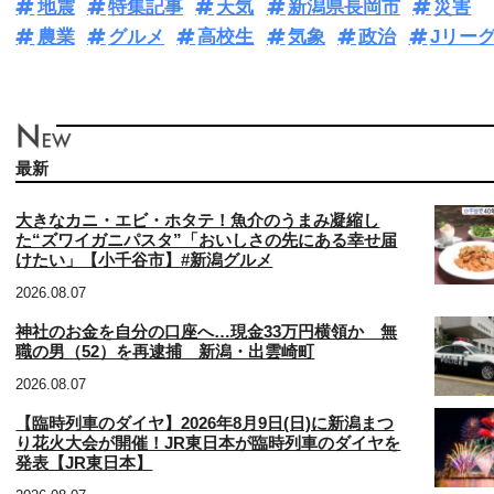
地震
特集記事
天気
新潟県長岡市
災害
農業
グルメ
高校生
気象
政治
Jリー
最新
大きなカニ・エビ・ホタテ！魚介のうまみ凝縮し
た“ズワイガニパスタ”「おいしさの先にある幸せ届
けたい」【小千谷市】#新潟グルメ
2026.08.07
神社のお金を自分の口座へ…現金33万円横領か 無
職の男（52）を再逮捕 新潟・出雲崎町
2026.08.07
【臨時列車のダイヤ】2026年8月9日(日)に新潟まつ
り花火大会が開催！JR東日本が臨時列車のダイヤを
発表【JR東日本】