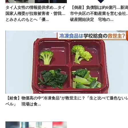
タイ人女性の情報提供求め…タイ
【倒産】負債額は約6億円…新
国家人権委が拉致被害者・曽我ひ
市中央区の不動産業を営む会社
とみさんのもとへ「優...
破産開始決定 宅地の...
【給食】物価高の中“冷凍食品”が救世主に？「生と比べて遜色ない
ベル」 現場は食...