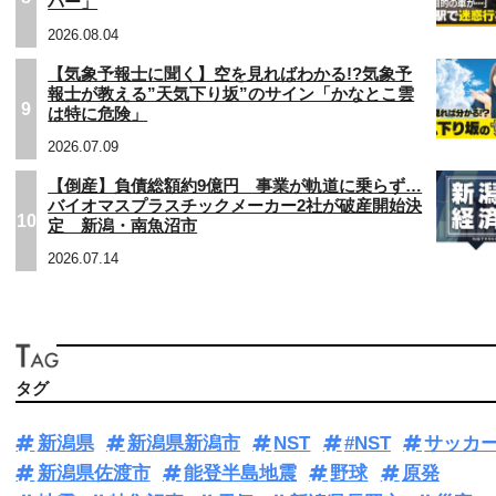
バー」
2026.08.04
【気象予報士に聞く】空を見ればわかる!?気象予
報士が教える”天気下り坂”のサイン「かなとこ雲
9
は特に危険」
2026.07.09
【倒産】負債総額約9億円 事業が軌道に乗らず…
バイオマスプラスチックメーカー2社が破産開始決
10
定 新潟・南魚沼市
2026.07.14
タグ
新潟県
新潟県新潟市
NST
#NST
サッカ
新潟県佐渡市
能登半島地震
野球
原発