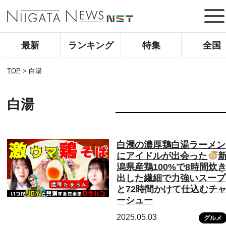
最新
ランキング
特集
全国
TOP
>
白湯
白湯
白濁の濃厚鶏白湯ラーメン
にアイドルが出会った
潟県産鶏100%で8時間炊
出した繊細で力強いスープ
と72時間かけて仕込むチ
ーシュー
2025.05.03
グルメ