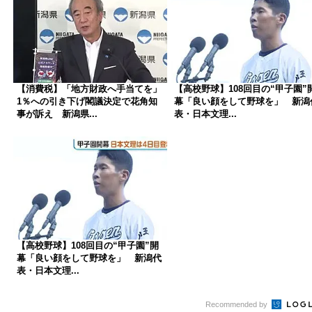
【消費税】「地方財政へ手当てを」
【高校野球】108回目の“甲子園”
1％への引き下げ閣議決定で花角知
幕「良い顔をして野球を」 新潟
事が訴え 新潟県...
表・日本文理...
【高校野球】108回目の“甲子園”開
幕「良い顔をして野球を」 新潟代
表・日本文理...
Recommended by