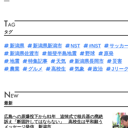
タグ
新潟県
新潟県新潟市
NST
#NST
サッカ
新潟県佐渡市
能登半島地震
野球
原発
地震
特集記事
天気
新潟県長岡市
災害
農業
グルメ
高校生
気象
政治
Jリー
最新
広島への原爆投下から81年 追悼式で核兵器の廃絶
訴え「断固許してはならない」 高校生は平和願う
メッセージ発信 新潟市