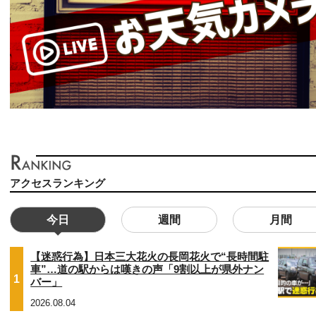
アクセスランキング
今日
週間
月間
【迷惑行為】日本三大花火の長岡花火で“長時間駐
車”…道の駅からは嘆きの声「9割以上が県外ナン
1
バー」
2026.08.04