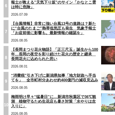
報士が教える”天気下り坂”のサイン「かなとこ雲
6
は特に危険」
2026.07.09
【台風情報】非常に強い台風13号の進路は？新た
に“台風のたまご”熱帯低気圧も発生 気象予報士
7
「お盆前後に影響も。最新情報の確認を」
2026.08.05
【長岡まつり花火物語】「正三尺玉」誕生から100
年…長岡の夜空を彩り続けた花火の歴史と継承
8
長岡花火に込められた思い
2026.08.01
“消費税”引き下げに新潟県知事「地方財政へ手当
てを」 全市町村分あわせ約400億円の減収見込み
9
2026.08.05
梅雨明け早々“猛暑日”に…新潟市秋葉区で36℃観
測 植物守るため生花店も暑さ対策「水やりは念
10
入りに」
2026.08.05