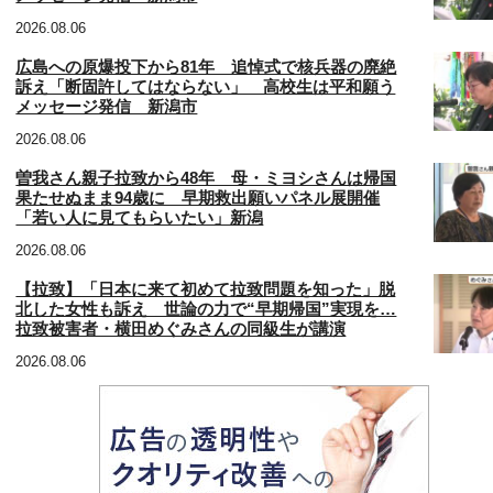
2026.08.06
広島への原爆投下から81年 追悼式で核兵器の廃絶
訴え「断固許してはならない」 高校生は平和願う
メッセージ発信 新潟市
2026.08.06
曽我さん親子拉致から48年 母・ミヨシさんは帰国
果たせぬまま94歳に 早期救出願いパネル展開催
「若い人に見てもらいたい」新潟
2026.08.06
【拉致】「日本に来て初めて拉致問題を知った」脱
北した女性も訴え 世論の力で“早期帰国”実現を…
拉致被害者・横田めぐみさんの同級生が講演
2026.08.06