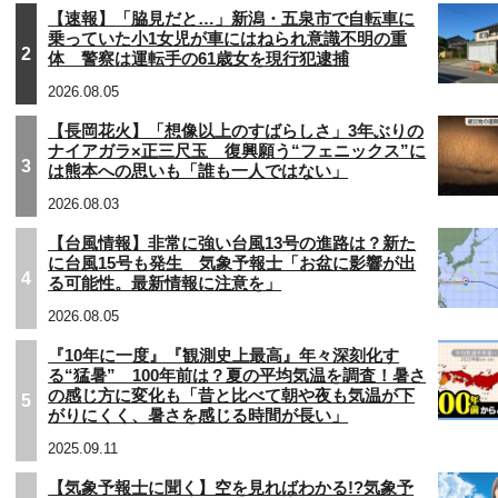
【速報】「脇見だと…」新潟・五泉市で自転車に
乗っていた小1女児が車にはねられ意識不明の重
2
体 警察は運転手の61歳女を現行犯逮捕
2026.08.05
【長岡花火】「想像以上のすばらしさ」3年ぶりの
ナイアガラ×正三尺玉 復興願う“フェニックス”に
3
は熊本への思いも「誰も一人ではない」
2026.08.03
【台風情報】非常に強い台風13号の進路は？新た
に台風15号も発生 気象予報士「お盆に影響が出
4
る可能性。最新情報に注意を」
2026.08.05
『10年に一度』『観測史上最高』年々深刻化す
る“猛暑” 100年前は？夏の平均気温を調査！暑さ
の感じ方に変化も「昔と比べて朝や夜も気温が下
5
がりにくく、暑さを感じる時間が長い」
2025.09.11
【気象予報士に聞く】空を見ればわかる!?気象予