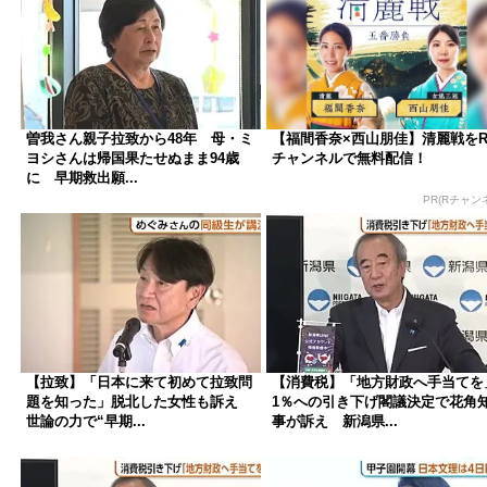
曽我さん親子拉致から48年 母・ミ
【福間香奈×西山朋佳】清麗戦を
ヨシさんは帰国果たせぬまま94歳
チャンネルで無料配信！
に 早期救出願...
PR(Rチャン
【拉致】「日本に来て初めて拉致問
【消費税】「地方財政へ手当てを
題を知った」脱北した女性も訴え
1％への引き下げ閣議決定で花角
世論の力で“早期...
事が訴え 新潟県...