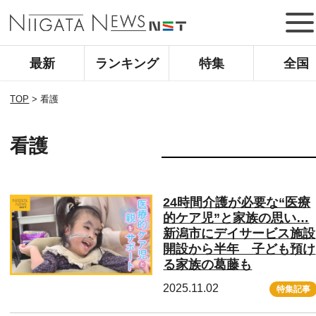
最新
ランキング
特集
全国
TOP
>
看護
看護
24時間介護が必要な“医療
的ケア児”と家族の思い…
新潟市にデイサービス施設
開設から半年 子ども預け
る家族の葛藤も
2025.11.02
特集記事