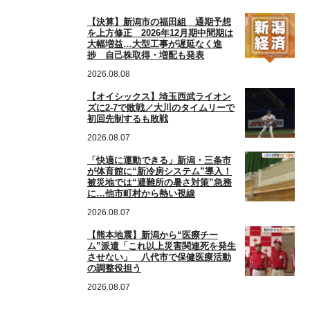
【決算】新潟市の福田組 通期予想
を上方修正 2026年12月期中間期は
大幅増益…大型工事が遅延なく進
捗 自己株取得・増配も発表
2026.08.08
【オイシックス】埼玉西武ライオン
ズに2-7で敗戦／大川のタイムリーで
初回先制するも敗戦
2026.08.07
「快適に運動できる」新潟・三条市
が体育館に“新冷房システム”導入！
被災地では“避難所の暑さ対策”急務
に…他市町村から熱い視線
2026.08.07
【熊本地震】新潟から“医療チー
ム”派遣「これ以上災害関連死を発生
させない」 八代市で保健医療活動
の調整役担う
2026.08.07