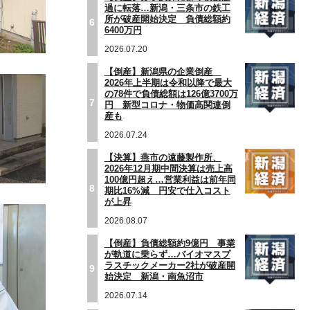
過に転落…新潟・三条市の鉄工
所が破産開始決定 負債総額約
6
6400万円
2026.07.20
【倒産】新潟県の企業倒産
2026年上半期は令和以降で最大
の78件で負債総額は126億3700万
7
円 新型コロナ・物価高関連倒
産も
2026.07.24
【決算】燕市の遠藤製作所、
2026年12月期中間決算は売上高
100億円超え…営業利益は前年同
8
期比16%減 円安で仕入コスト
が上昇
2026.08.07
【倒産】負債総額約9億円 事業
が軌道に乗らず…バイオマスプ
ラスチックメーカー2社が破産開
9
始決定 新潟・南魚沼市
2026.07.14