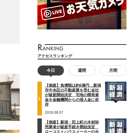
アクセスランキング
今日
週間
月間
【倒産】負債額は約6億円…新潟
市中央区の不動産業を営む会社
が破産開始決定 宅地の開発資
1
金を金融機関からの借入金に依
存
2026.08.07
【倒産】新潟・田上町の木材卸
売業者が破産手続き開始決定
ローコストハウスメーカーの台