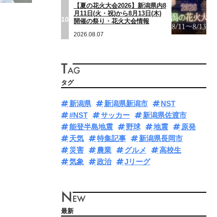
【夏の花火大会2026】新潟県内8
月11日(火・祝)から8月13日(木)
10
開催の祭り・花火大会情報
2026.08.07
タグ
新潟県
新潟県新潟市
NST
#NST
サッカー
新潟県佐渡市
能登半島地震
野球
地震
原発
天気
特集記事
新潟県長岡市
災害
農業
グルメ
高校生
気象
政治
Jリーグ
最新