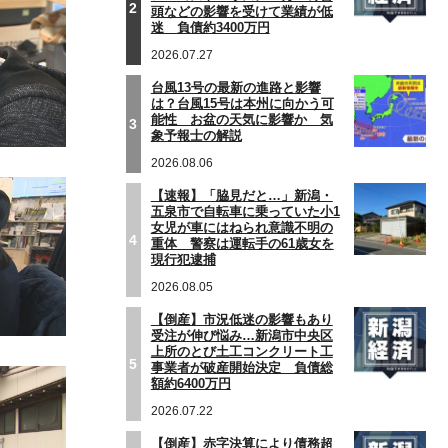
2
頭などの影響を受けて業績が低
迷 負債約3400万円
2026.07.27
台風13号の最新の進路と影響
は？台風15号は本州に向かう可
能性 お盆の天気に影響か 気
3
象予報士の解説
2026.08.06
【速報】「脇見だと…」新潟・
五泉市で自転車に乗っていた小1
女児が車にはねられ意識不明の
4
重体 警察は運転手の61歳女を
現行犯逮捕
2026.08.05
【倒産】市況低迷の影響もあり
受注が伸び悩み…新潟市中央区
上所のとび土工コンクリート工
5
事業者が破産開始決定 負債総
額約6400万円
2026.07.22
【倒産】赤字決算により債務超