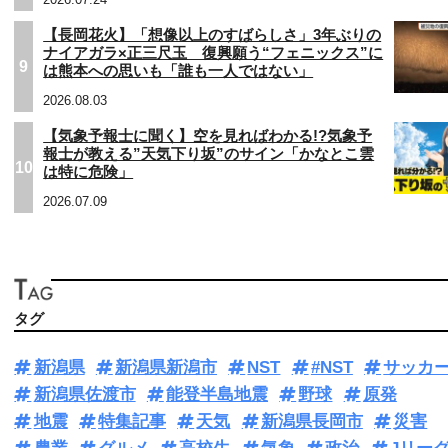
【長岡花火】「想像以上のすばらしさ」3年ぶりの
ナイアガラ×正三尺玉 復興願う“フェニックス”に
9
は熊本への思いも「誰も一人ではない」
2026.08.03
【気象予報士に聞く】空を見ればわかる!?気象予
報士が教える”天気下り坂”のサイン「かなとこ雲
10
は特に危険」
2026.07.09
タグ
新潟県
新潟県新潟市
NST
#NST
サッカ
新潟県佐渡市
能登半島地震
野球
原発
地震
特集記事
天気
新潟県長岡市
災害