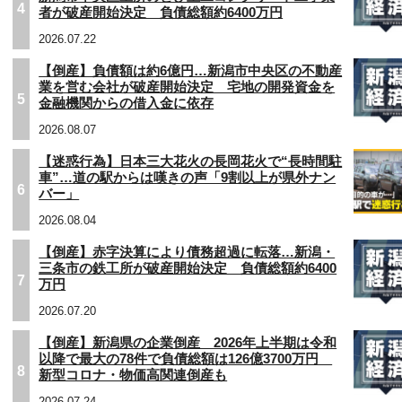
4
者が破産開始決定 負債総額約6400万円
2026.07.22
【倒産】負債額は約6億円…新潟市中央区の不動産
業を営む会社が破産開始決定 宅地の開発資金を
5
金融機関からの借入金に依存
2026.08.07
【迷惑行為】日本三大花火の長岡花火で“長時間駐
車”…道の駅からは嘆きの声「9割以上が県外ナン
6
バー」
2026.08.04
【倒産】赤字決算により債務超過に転落…新潟・
三条市の鉄工所が破産開始決定 負債総額約6400
7
万円
2026.07.20
【倒産】新潟県の企業倒産 2026年上半期は令和
以降で最大の78件で負債総額は126億3700万円
8
新型コロナ・物価高関連倒産も
2026.07.24