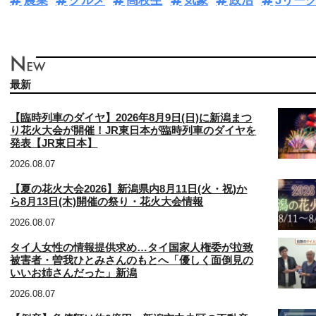
農業
グルメ
高校生
気象
政治
Jリー
最新
【臨時列車のダイヤ】2026年8月9日(日)に新潟まつ
り花火大会が開催！JR東日本が臨時列車のダイヤを
発表【JR東日本】
2026.08.07
【夏の花火大会2026】新潟県内8月11日(火・祝)か
ら8月13日(木)開催の祭り・花火大会情報
2026.08.07
タイ人女性の情報提供求め…タイ国家人権委が拉致
被害者・曽我ひとみさんのもとへ「優しく面倒見の
いいお姉さんだった」新潟
2026.08.07