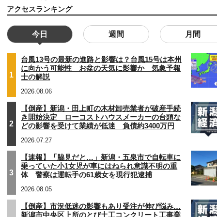
アクセスランキング
今日
週間
月間
台風13号の最新の進路と影響は？台風15号は本州
に向かう可能性 お盆の天気に影響か 気象予報
1
士の解説
2026.08.06
【倒産】新潟・田上町の木材卸売業者が破産手続
き開始決定 ローコストハウスメーカーの台頭な
2
どの影響を受けて業績が低迷 負債約3400万円
2026.07.27
【速報】「脇見だと…」新潟・五泉市で自転車に
乗っていた小1女児が車にはねられ意識不明の重
3
体 警察は運転手の61歳女を現行犯逮捕
2026.08.05
【倒産】市況低迷の影響もあり受注が伸び悩み…
新潟市中央区上所のとび土工コンクリート工事業