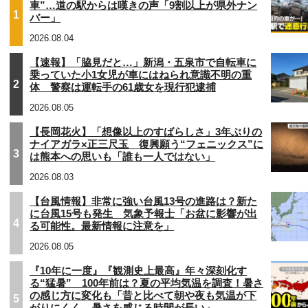
車”…道の駅からは嘆きの声「9割以上が県外ナン
1
バー」
2026.08.04
【速報】「脇見だと…」新潟・五泉市で自転車に
乗っていた小1女児が車にはねられ意識不明の重
2
体 警察は運転手の61歳女を現行犯逮捕
2026.08.05
【長岡花火】「想像以上のすばらしさ」3年ぶりの
ナイアガラ×正三尺玉 復興願う“フェニックス”に
3
は熊本への思いも「誰も一人ではない」
2026.08.03
【台風情報】非常に強い台風13号の進路は？新た
に台風15号も発生 気象予報士「お盆に影響が出
4
る可能性。最新情報に注意を」
2026.08.05
『10年に一度』『観測史上最高』年々深刻化す
る“猛暑” 100年前は？夏の平均気温を調査！暑さ
の感じ方に変化も「昔と比べて朝や夜も気温が下
5
がりにくく、暑さを感じる時間が長い」