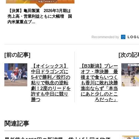
【決算】亀田製菓 2026年3月期は
売上高・営業利益ともに大幅増 国
内米菓重点ブ...
Recommended by
[前の記事]
[次の記
【オイシックス】
【B3新潟】プレー
中日ドラゴンズに
オフ・準決勝 最
5-4で勝利／投打の
後まで食らいつく
粘りで執念の逆転
も香川に敗れ決勝
劇！2度のリードを
進出ならず「本当
許すも中日に競り
にあと少しのとこ
勝つ
ろだった」
関連記事