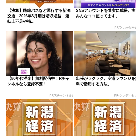
【決算】路線バスなど運行する新潟
SNSアカウントを着実に成長。実
交通 2026年3月期は増収増益 運
みんなココ使ってます。
転士不足や補...
PR(Dreaw合同
【80年代洋楽】無料配信中！Rチャ
出張がラクラク。空港ラウンジを
ンネルなら登録不要！
料で活用する方法。
PR(Rチャンネル)
PR(クレディセ