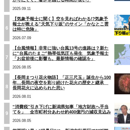
2025.09.11
【気象予報士に聞く】空を見ればわかる!?気象予
報士が教える”天気下り坂”のサイン「かなとこ雲
6
は特に危険」
2026.07.09
【台風情報】非常に強い台風13号の進路は？新た
に“台風のたまご”熱帯低気圧も発生 気象予報士
7
「お盆前後に影響も。最新情報の確認を」
2026.08.05
【長岡まつり花火物語】「正三尺玉」誕生から100
年…長岡の夜空を彩り続けた花火の歴史と継承
8
長岡花火に込められた思い
2026.08.01
“消費税”引き下げに新潟県知事「地方財政へ手当
てを」 全市町村分あわせ約400億円の減収見込み
9
2026.08.05