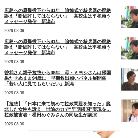
広島への原爆投下から81年 追悼式で核兵器の廃絶
訴え「断固許してはならない」 高校生は平和願う
メッセージ発信 新潟市
2026.08.06
広島への原爆投下から81年 追悼式で核兵器の廃絶
訴え「断固許してはならない」 高校生は平和願う
メッセージ発信 新潟市
2026.08.06
曽我さん親子拉致から48年 母・ミヨシさんは帰国
果たせぬまま94歳に 早期救出願いパネル展開催
「若い人に見てもらいたい」新潟
2026.08.06
【拉致】「日本に来て初めて拉致問題を知った」脱
北した女性も訴え 世論の力で“早期帰国”実現を…
拉致被害者・横田めぐみさんの同級生が講演
2026.08.06