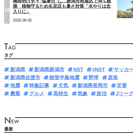
梅雨明け早々“猛暑日”に…新潟市秋葉区で36℃観
測 植物守るため生花店も暑さ対策「水やりは念
10
入りに」
2026.08.05
タグ
新潟県
新潟県新潟市
NST
#NST
サッカ
新潟県佐渡市
能登半島地震
野球
原発
地震
特集記事
天気
新潟県長岡市
災害
農業
グルメ
高校生
気象
政治
Jリー
最新