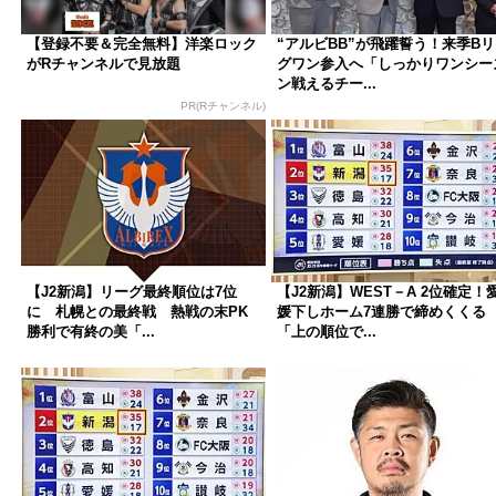
【登録不要＆完全無料】洋楽ロック
“アルビBB”が飛躍誓う！来季B
がRチャンネルで見放題
グワン参入へ「しっかりワンシー
ン戦えるチー...
PR(Rチャンネル)
【J2新潟】リーグ最終順位は7位
【J2新潟】WEST－A 2位確定！
に 札幌との最終戦 熱戦の末PK
媛下しホーム7連勝で締めくくる
勝利で有終の美「...
「上の順位で...