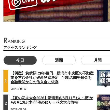
アクセスランキング
今日
週間
月間
【倒産】負債額は約6億円…新潟市中央区の不動産
業を営む会社が破産開始決定 宅地の開発資金を
1
金融機関からの借入金に依存
2026.08.07
【夏の花火大会2026】新潟県内8月11日(火・祝)か
ら8月13日(木)開催の祭り・花火大会情報
2
2026.08.07