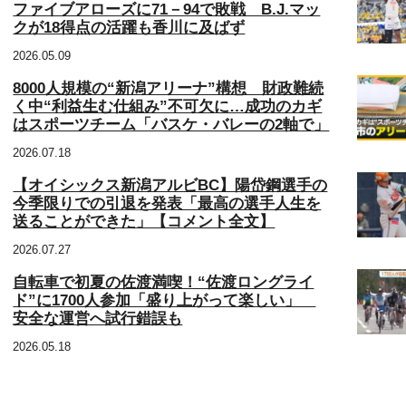
ファイブアローズに71－94で敗戦 B.J.マッ
クが18得点の活躍も香川に及ばず
2026.05.09
8000人規模の“新潟アリーナ”構想 財政難続
く中“利益生む仕組み”不可欠に…成功のカギ
はスポーツチーム「バスケ・バレーの2軸で」
2026.07.18
【オイシックス新潟アルビBC】陽岱鋼選手の
今季限りでの引退を発表「最高の選手人生を
送ることができた」【コメント全文】
2026.07.27
自転車で初夏の佐渡満喫！“佐渡ロングライ
ド”に1700人参加「盛り上がって楽しい」
安全な運営へ試行錯誤も
2026.05.18