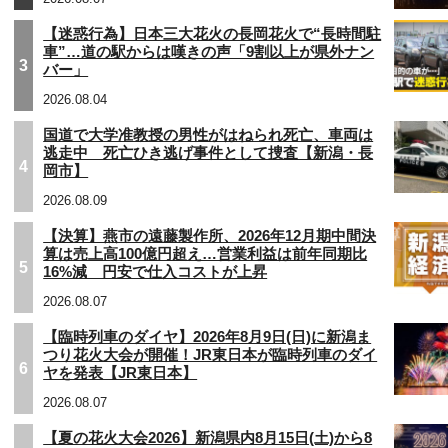
【迷惑行為】日本三大花火の長岡花火で“長時間駐
車”…道の駅からは嘆きの声「9割以上が県外ナン
3
バー」
2026.08.04
国道で大学准教授の男性がはねられ死亡、車両は
逃走中 死亡ひき逃げ事件として捜査【新潟・長
4
岡市】
2026.08.09
【決算】燕市の遠藤製作所、2026年12月期中間決
算は売上高100億円超え…営業利益は前年同期比
5
16%減 円安で仕入コストが上昇
2026.08.07
【臨時列車のダイヤ】2026年8月9日(日)に新潟ま
つり花火大会が開催！JR東日本が臨時列車のダイ
6
ヤを発表【JR東日本】
2026.08.07
【夏の花火大会2026】新潟県内8月15日(土)から8