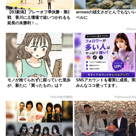
【B3新潟】プレーオフ準決勝・第2
arrowsの頑丈さがとんでもないレ
戦 香川に土壇場で追いつかれるも
ベルに
延長の末勝利！...
PR(arr
モノが捨てられずに困っていた里歩
SNSアカウントを着実に成長。実
が、新たに「買ったもの」は？
みんなココ使ってます。
PR(UR都市機構)
PR(Dreaw合同