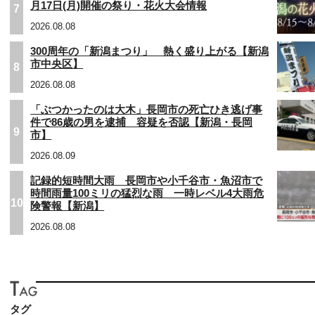
月17日(月)開催の祭り・花火大会情報
7
2026.08.08
300周年の「新潟まつり」 熱く盛り上がる【新潟
市中央区】
8
2026.08.08
「ぶつかったのは大木」長岡市の死亡ひき逃げ事
件で86歳の男を逮捕 容疑を否認【新潟・長岡
9
市】
2026.08.09
記録的短時間大雨 長岡市や小千谷市・魚沼市で
時間雨量100ミリの猛烈な雨 一時レベル4大雨危
10
険警報【新潟】
2026.08.08
タグ