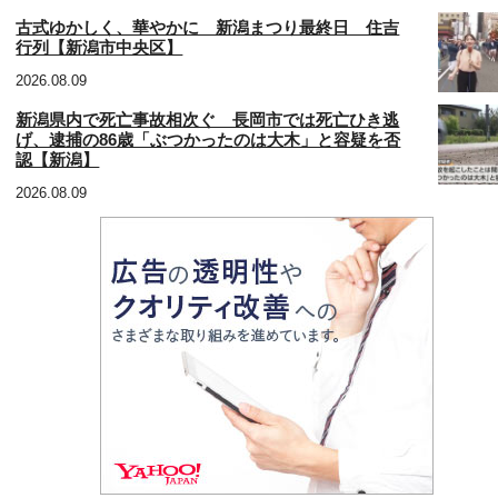
古式ゆかしく、華やかに 新潟まつり最終日 住吉
行列【新潟市中央区】
2026.08.09
新潟県内で死亡事故相次ぐ 長岡市では死亡ひき逃
げ、逮捕の86歳「ぶつかったのは大木」と容疑を否
認【新潟】
2026.08.09