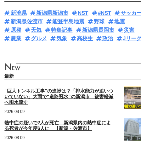
新潟県
新潟県新潟市
NST
#NST
サッカ
新潟県佐渡市
能登半島地震
野球
地震
原発
天気
特集記事
新潟県長岡市
災害
農業
グルメ
気象
高校生
政治
Jリー
最新
“巨大トンネル工事”の進捗は？「排水能力が追いつ
いていない」大雨で“道路冠水”の新潟市 被害軽減
へ雨水流す
2026.08.09
熱中症の疑いで2人が死亡 新潟県内の熱中症によ
る死者が今年度6人に 【新潟・佐渡市】
2026.08.09