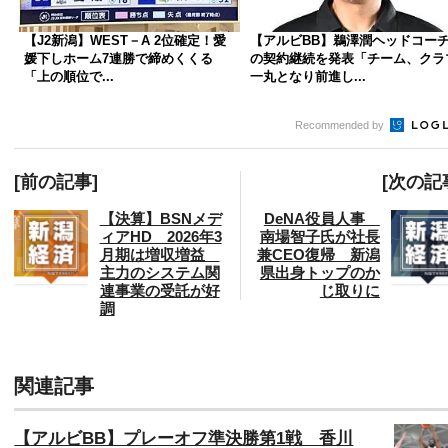
【J2新潟】WEST－A 2位確定！愛
【アルビBB】鵜澤潤ヘッドコー
媛下しホーム7連勝で締めくくる
の契約継続を発表「チーム、クラ
「上の順位で...
一丸となり前進し...
Recommended by
[前の記事]
[次の記
【決算】BSNメデ
DeNA役員人事
ィアHD 2026年3
南場智子氏が社長
月期は増収増益
兼CEO復帰 新潟
主力のシステム関
県出身トップのか
連事業の受託が好
じ取りに
調
関連記事
【アルビBB】プレーオフ準決勝第1戦 香川