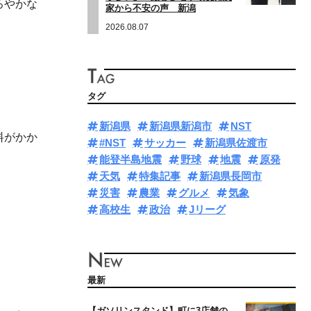
ろやかな
家から不安の声 新潟
2026.08.07
タグ
新潟県
新潟県新潟市
NST
料がかか
#NST
サッカー
新潟県佐渡市
能登半島地震
野球
地震
原発
天気
特集記事
新潟県長岡市
災害
農業
グルメ
気象
高校生
政治
Jリーグ
最新
【ガソリンスタンド】町に3店舗の