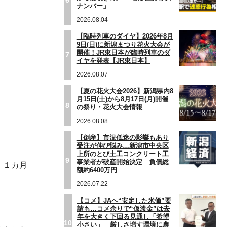
ナンバー」
2026.08.04
【臨時列車のダイヤ】2026年8月
9日(日)に新潟まつり花火大会が
開催！JR東日本が臨時列車のダ
7
イヤを発表【JR東日本】
2026.08.07
【夏の花火大会2026】新潟県内8
月15日(土)から8月17日(月)開催
8
の祭り・花火大会情報
2026.08.08
【倒産】市況低迷の影響もあり
受注が伸び悩み…新潟市中央区
上所のとび土工コンクリート工
9
事業者が破産開始決定 負債総
、１カ月
額約6400万円
2026.07.22
【コメ】JAへ“安定した米価”要
請も…コメ余りで“仮渡金”は去
年を大きく下回る見通し「希望
10
小さい」 厳しさ増す環境に農