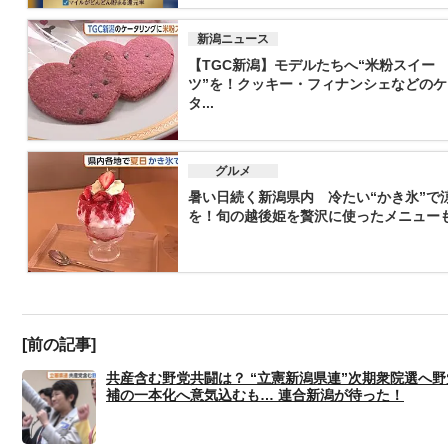
新潟ニュース
【TGC新潟】モデルたちへ“米粉スイー
ツ”を！クッキー・フィナンシェなどのケ
タ...
グルメ
暑い日続く新潟県内 冷たい“かき氷”で
を！旬の越後姫を贅沢に使ったメニューも「
[前の記事]
共産含む野党共闘は？ “立憲新潟県連”次期衆院選へ野
補の一本化へ意気込むも… 連合新潟が待った！