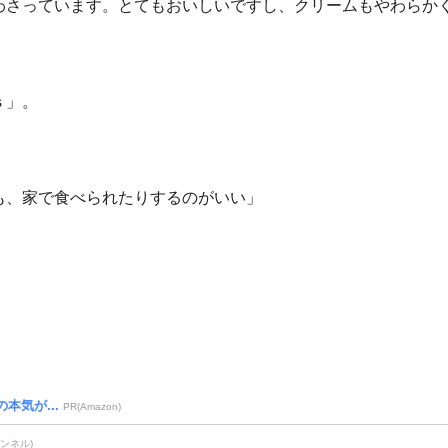
わさっています。とてもおいしいですし、クリームもやわらか
ｓ」。
も、家で食べられたりするのがいい」
本気が...
PR(Amazon)
ャンネル)