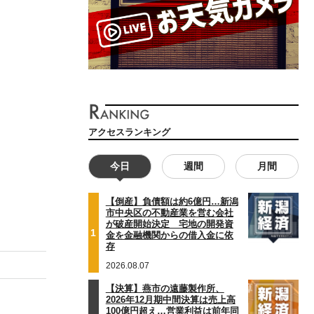
アクセスランキング
今日
週間
月間
【倒産】負債額は約6億円…新潟
市中央区の不動産業を営む会社
が破産開始決定 宅地の開発資
1
金を金融機関からの借入金に依
存
2026.08.07
【決算】燕市の遠藤製作所、
2026年12月期中間決算は売上高
100億円超え…営業利益は前年同