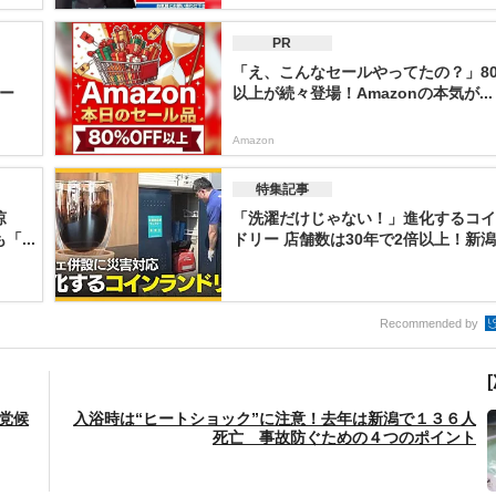
PR
「え、こんなセールやってたの？」80
ー
以上が続々登場！Amazonの本気が...
Amazon
特集記事
涼
「洗濯だけじゃない！」進化するコイ
...
ドリー 店舗数は30年で2倍以上！新潟で
Recommended by
党候
入浴時は“ヒートショック”に注意！去年は新潟で１３６人
死亡 事故防ぐための４つのポイント