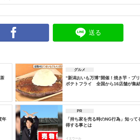
送る
グルメ
茶
“新潟おいも万博”開催！焼き芋・ブ
ポテトフライ 全国から16店舗が集結「
PR
度年
「持ち家を売る時のNG行為」知って
得する事とは
イエウール