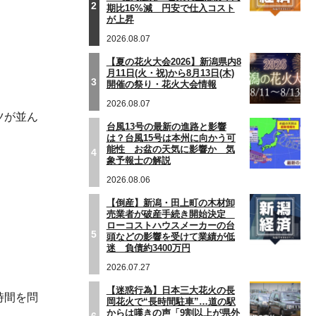
2
期比16%減 円安で仕入コスト
が上昇
2026.08.07
【夏の花火大会2026】新潟県内8
月11日(火・祝)から8月13日(木)
3
開催の祭り・花火大会情報
2026.08.07
ツが並ん
台風13号の最新の進路と影響
は？台風15号は本州に向かう可
能性 お盆の天気に影響か 気
4
象予報士の解説
2026.08.06
【倒産】新潟・田上町の木材卸
売業者が破産手続き開始決定
ローコストハウスメーカーの台
5
頭などの影響を受けて業績が低
迷 負債約3400万円
2026.07.27
【迷惑行為】日本三大花火の長
時間を問
岡花火で“長時間駐車”…道の駅
からは嘆きの声「9割以上が県外
6