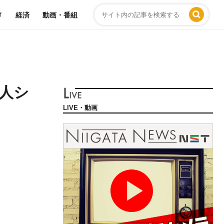
メ
経済
動画・番組
無人シ
LIVE・動画