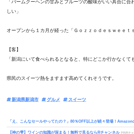
「バームクーヘンの甘みとフルーツの酸味がいい具合に合
しい」
オープンから１カ月が経った「Ｇｏｚｚｏｄｅｓｗｅｅｔ
【客】
「新潟にいて食べられるとなると、特にどこか行かなくて
県民のスイーツ熱をますます高めてくれそうです。
新潟県新潟市
グルメ
スイーツ
「え、こんなセールやってたの？」80％OFF以上が続々登場！Amazonの
【神の雫】ワインの知識が深まる！無料で見るならRチャンネル
PR(Rチ