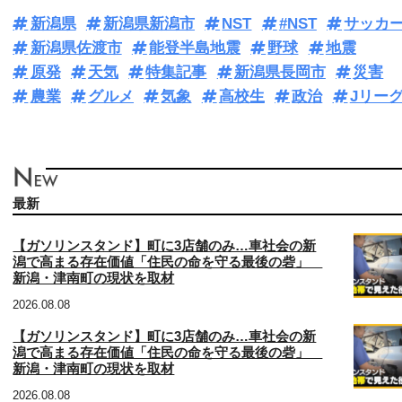
新潟県
新潟県新潟市
NST
#NST
サッカ
新潟県佐渡市
能登半島地震
野球
地震
原発
天気
特集記事
新潟県長岡市
災害
農業
グルメ
気象
高校生
政治
Jリー
最新
【ガソリンスタンド】町に3店舗のみ…車社会の新
潟で高まる存在価値「住民の命を守る最後の砦」
新潟・津南町の現状を取材
2026.08.08
【ガソリンスタンド】町に3店舗のみ…車社会の新
潟で高まる存在価値「住民の命を守る最後の砦」
新潟・津南町の現状を取材
2026.08.08