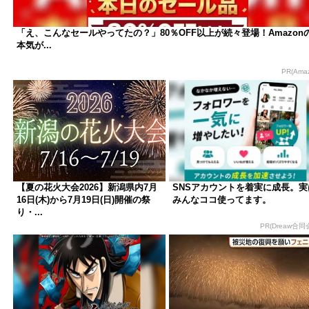
「え、こんなセールやってたの？」80％OFF以上が続々登場！Amazon
本気が...
PR(Ama
【夏の花火大会2026】新潟県内7月
SNSアカウントを着実に成長。実
16日(木)から7月19日(日)開催の祭
みんなココ使ってます。
り・...
PR(Dreaw合同