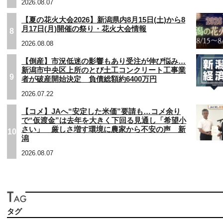
2026.08.07
【夏の花火大会2026】新潟県内8月15日(土)から8
月17日(月)開催の祭り・花火大会情報
8
2026.08.08
【倒産】市況低迷の影響もあり受注が伸び悩み…
新潟市中央区上所のとび土工コンクリート工事業
9
者が破産開始決定 負債総額約6400万円
2026.07.22
【コメ】JAへ“安定した米価”要請も…コメ余り
で“仮渡金”は去年を大きく下回る見通し「希望小
さい」 厳しさ増す環境に農家から不安の声 新
10
潟
2026.08.07
タグ