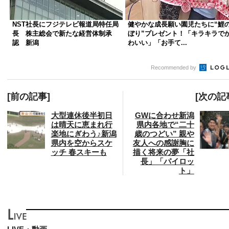
NST社長にフジテレビ報道局特任局
健やかな成長願い園児たちに“鯉
長 株主総会で新たな経営体制承
ぼり”プレゼント！「キラキラで
認 新潟
わいい」「お手て...
Recommended by
[前の記事]
[次の記
大型連休後半初日
GWに合わせ新潟
は晴天に恵まれ行
県内各地で“二十
楽地にぎわう♪新潟
歳のつどい” 親や
県内を空からスケ
友人への感謝胸に
ッチ 春スキーも
描く将来の夢「社
長」「パイロッ
ト」