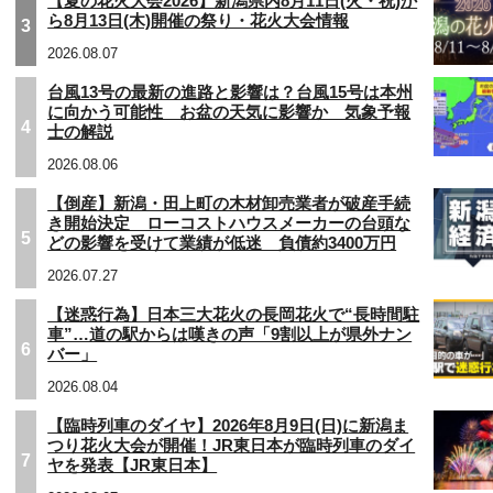
【夏の花火大会2026】新潟県内8月11日(火・祝)か
ら8月13日(木)開催の祭り・花火大会情報
3
2026.08.07
台風13号の最新の進路と影響は？台風15号は本州
に向かう可能性 お盆の天気に影響か 気象予報
4
士の解説
2026.08.06
【倒産】新潟・田上町の木材卸売業者が破産手続
き開始決定 ローコストハウスメーカーの台頭な
5
どの影響を受けて業績が低迷 負債約3400万円
2026.07.27
【迷惑行為】日本三大花火の長岡花火で“長時間駐
車”…道の駅からは嘆きの声「9割以上が県外ナン
6
バー」
2026.08.04
【臨時列車のダイヤ】2026年8月9日(日)に新潟ま
つり花火大会が開催！JR東日本が臨時列車のダイ
7
ヤを発表【JR東日本】