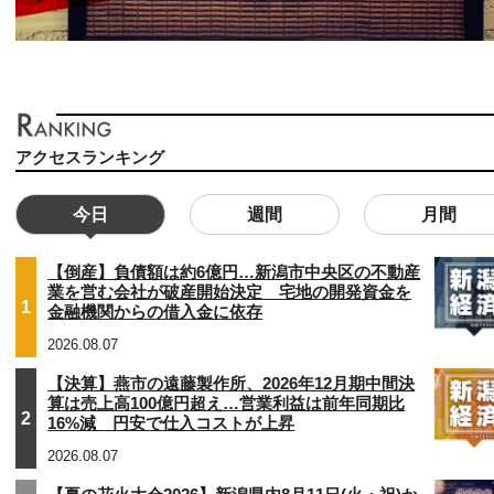
アクセスランキング
今日
週間
月間
【倒産】負債額は約6億円…新潟市中央区の不動産
業を営む会社が破産開始決定 宅地の開発資金を
1
金融機関からの借入金に依存
2026.08.07
【決算】燕市の遠藤製作所、2026年12月期中間決
算は売上高100億円超え…営業利益は前年同期比
2
16%減 円安で仕入コストが上昇
2026.08.07