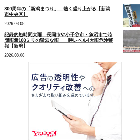
300周年の「新潟まつり」 熱く盛り上がる【新潟
市中央区】
2026.08.08
記録的短時間大雨 長岡市や小千谷市・魚沼市で時
間雨量100ミリの猛烈な雨 一時レベル4大雨危険警
報【新潟】
2026.08.08