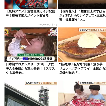
【無料アニメ】逆境無頼カイジ配信
【長岡花火】「想像以上のすばら
中！視聴で楽天ポイント貯まる
さ」3年ぶりのナイアガラ×正三尺
玉 復興願う“フ...
PR(Rチャンネル)
日本初プロダンスリーグDリーグに
“新潟おいも万博”開催！焼き芋・
潜入＆番組から重大発表！【スマス
リュレ・ポテトフライ 全国から1
タ 5/30放送...
店舗が集結「...