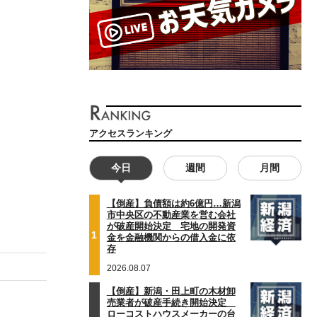
アクセスランキング
今日
週間
月間
【倒産】負債額は約6億円…新潟
市中央区の不動産業を営む会社
が破産開始決定 宅地の開発資
1
金を金融機関からの借入金に依
存
2026.08.07
【倒産】新潟・田上町の木材卸
売業者が破産手続き開始決定
ローコストハウスメーカーの台