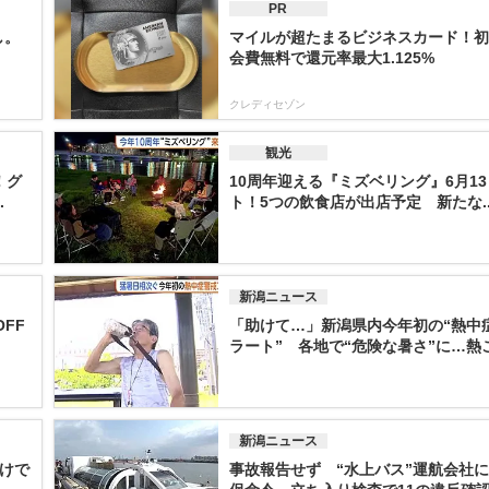
PR
し。
マイルが超たまるビジネスカード！初
会費無料で還元率最大1.125%
クレディセゾン
観光
！グ
10周年迎える『ミズベリング』6月1
.
ト！5つの飲食店が出店予定 新たな..
新潟ニュース
FF
「助けて…」新潟県内今年初の“熱中
ラート” 各地で“危険な暑さ”に…熱こ.
新潟ニュース
けで
事故報告せず “水上バス”運航会社