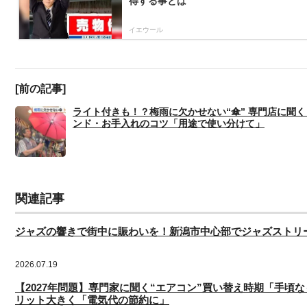
得する事とは
イエウール
[前の記事]
ライト付きも！？梅雨に欠かせない“傘” 専門店に聞く
ンド・お手入れのコツ「用途で使い分けて」
関連記事
ジャズの響きで街中に賑わいを！新潟市中心部でジャズストリ
2026.07.19
【2027年問題】専門家に聞く“エアコン”買い替え時期「手頃
リット大きく「電気代の節約に」