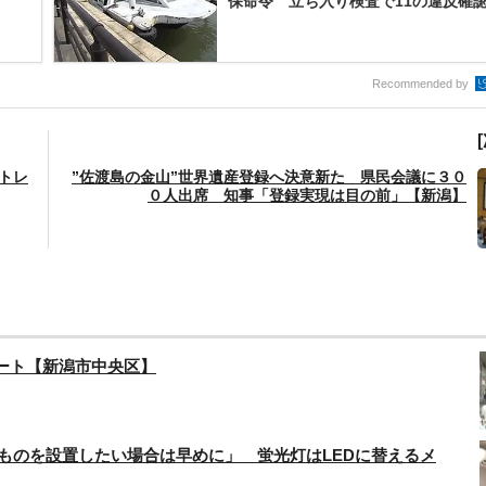
保命令 立ち入り検査で11の違反確認「
Recommended by
トレ
”佐渡島の金山”世界遺産登録へ決意新た 県民会議に３０
０人出席 知事「登録実現は目の前」【新潟】
ート【新潟市中央区】
なものを設置したい場合は早めに」 蛍光灯はLEDに替えるメ