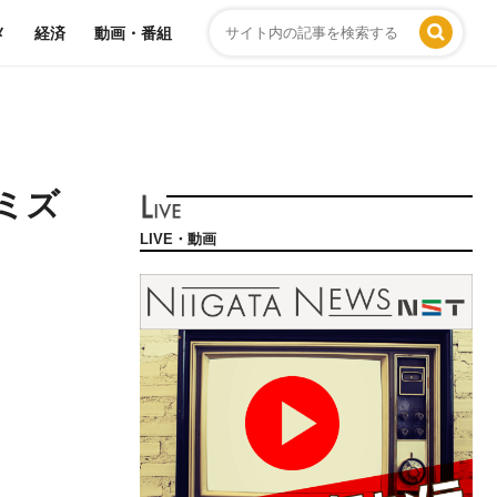
メ
経済
動画・番組
ミズ
LIVE・動画