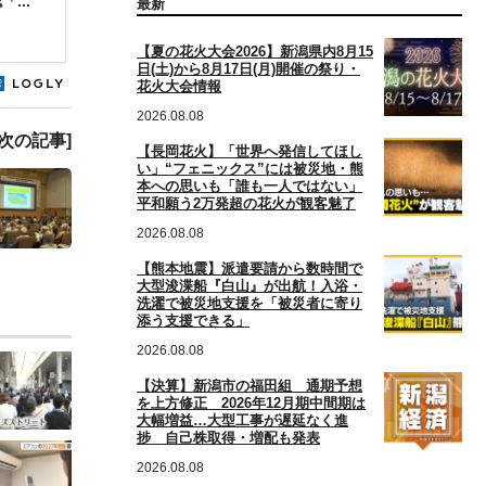
...
最新
【夏の花火大会2026】新潟県内8月15
日(土)から8月17日(月)開催の祭り・
花火大会情報
2026.08.08
[次の記事]
【長岡花火】「世界へ発信してほし
い」“フェニックス”には被災地・熊
本への思いも「誰も一人ではない」
平和願う2万発超の花火が観客魅了
2026.08.08
【熊本地震】派遣要請から数時間で
大型浚渫船『白山』が出航！入浴・
洗濯で被災地支援を「被災者に寄り
添う支援できる」
2026.08.08
【決算】新潟市の福田組 通期予想
を上方修正 2026年12月期中間期は
大幅増益…大型工事が遅延なく進
捗 自己株取得・増配も発表
2026.08.08