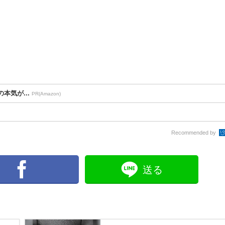
本気が...
PR(Amazon)
Recommended by
送る