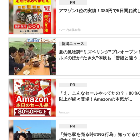
PR
アマゾン1位の実績！380円で5日間お試
ハーブ健康本舗
新潟ニュース
夏の風物詩“ミズベリング”プレオープン
ルメのほか“たき火”体験も「普段と違う..
PR
「え、こんなセールやってたの？」80％O
以上が続々登場！Amazonの本気が...
Amazon
PR
「持ち家を売る時のNG行為」知ってるだ