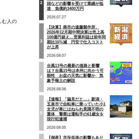
2
頭などの影響を受けて業績が低
迷 負債約3400万円
2026.07.27
しむ人の
【決算】燕市の遠藤製作所、
2026年12月期中間決算は売上高
100億円超え…営業利益は前年同
3
期比16%減 円安で仕入コスト
が上昇
2026.08.07
台風13号の最新の進路と影響
は？台風15号は本州に向かう可
能性 お盆の天気に影響か 気
4
象予報士の解説
2026.08.06
【速報】「脇見だと…」新潟・
五泉市で自転車に乗っていた小1
女児が車にはねられ意識不明の
5
重体 警察は運転手の61歳女を
現行犯逮捕
2026.08.05
【倒産】市況低迷の影響もあり