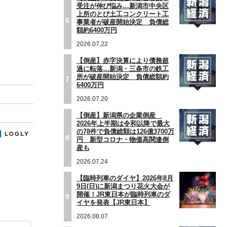
受注が伸び悩み…新潟市中央区
上所のとび土工コンクリート工
6
事業者が破産開始決定 負債総
額約6400万円
2026.07.22
【倒産】赤字決算により債務超
過に転落…新潟・三条市の鉄工
所が破産開始決定 負債総額約
7
6400万円
2026.07.20
【倒産】新潟県の企業倒産
2026年上半期は令和以降で最大
の78件で負債総額は126億3700万
8
円 新型コロナ・物価高関連倒
産も
2026.07.24
【臨時列車のダイヤ】2026年8月
9日(日)に新潟まつり花火大会が
開催！JR東日本が臨時列車のダ
9
イヤを発表【JR東日本】
2026.08.07