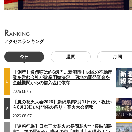
アクセスランキング
今日
週間
月間
【倒産】負債額は約6億円…新潟市中央区の不動産
業を営む会社が破産開始決定 宅地の開発資金を
1
金融機関からの借入金に依存
2026.08.07
【夏の花火大会2026】新潟県内8月11日(火・祝)か
ら8月13日(木)開催の祭り・花火大会情報
2
2026.08.07
【迷惑行為】日本三大花火の長岡花火で“長時間駐
車”…道の駅からは嘆きの声「9割以上が県外ナン