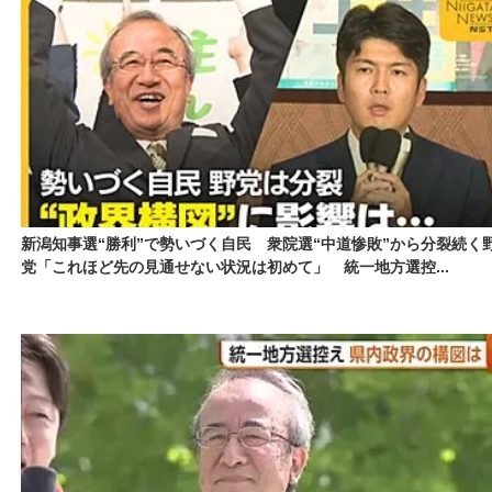
新潟知事選“勝利”で勢いづく自民 衆院選“中道惨敗”から分裂続く
党「これほど先の見通せない状況は初めて」 統一地方選控...