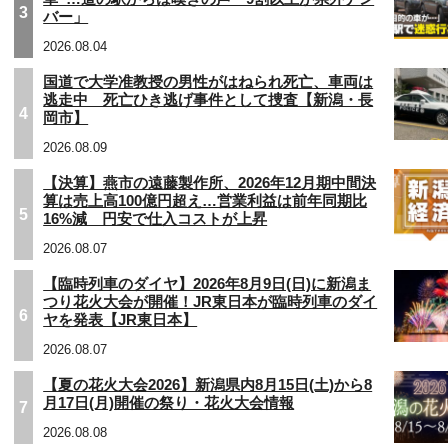
3
バー」
2026.08.04
国道で大学准教授の男性がはねられ死亡、車両は
逃走中 死亡ひき逃げ事件として捜査【新潟・長
4
岡市】
2026.08.09
【決算】燕市の遠藤製作所、2026年12月期中間決
算は売上高100億円超え…営業利益は前年同期比
5
16%減 円安で仕入コストが上昇
2026.08.07
【臨時列車のダイヤ】2026年8月9日(日)に新潟ま
つり花火大会が開催！JR東日本が臨時列車のダイ
6
ヤを発表【JR東日本】
2026.08.07
【夏の花火大会2026】新潟県内8月15日(土)から8
月17日(月)開催の祭り・花火大会情報
7
2026.08.08