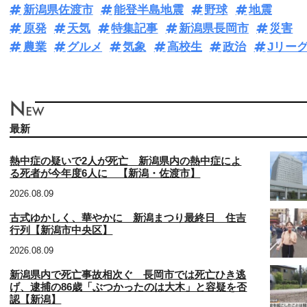
新潟県佐渡市
能登半島地震
野球
地震
原発
天気
特集記事
新潟県長岡市
災害
農業
グルメ
気象
高校生
政治
Jリー
最新
熱中症の疑いで2人が死亡 新潟県内の熱中症によ
る死者が今年度6人に 【新潟・佐渡市】
2026.08.09
古式ゆかしく、華やかに 新潟まつり最終日 住吉
行列【新潟市中央区】
2026.08.09
新潟県内で死亡事故相次ぐ 長岡市では死亡ひき逃
げ、逮捕の86歳「ぶつかったのは大木」と容疑を否
認【新潟】