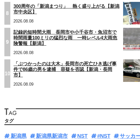
300周年の「新潟まつり」 熱く盛り上がる【新潟
市中央区】
8
2026.08.08
記録的短時間大雨 長岡市や小千谷市・魚沼市で
時間雨量100ミリの猛烈な雨 一時レベル4大雨危
9
険警報【新潟】
2026.08.08
「ぶつかったのは大木」長岡市の死亡ひき逃げ事
件で86歳の男を逮捕 容疑を否認【新潟・長岡
10
市】
2026.08.09
タグ
新潟県
新潟県新潟市
NST
#NST
サッカ