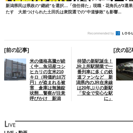
新潟県民は県政の“継続”を選択…「信任得た」現職・花角氏が3選果
たす 大差つけられた土田氏は衆院選での“中道惨敗”も影響...
Recommended by
[前の記事]
[次の記
米の価格高騰が続
待望の新駅誕生！
く中…魚沼産コシ
JR上所駅開業で一
ヒカリの玄米210
番列車に多くの鉄
キロ（時価約10万
道ファンなど 新
円）が盗まれる被
潟県内のJR在来線
害 倉庫は無施錠
は20年ぶりの新駅
状態…警察が注意
「安全で安心な駅
呼びかけ 新潟
に」
LIVE・動画