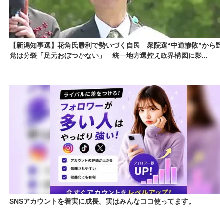
【新潟知事選】花角氏勝利で勢いづく自民 衆院選“中道惨敗”から
党は分裂「足元おぼつかない」 統一地方選控え政界構図に影...
SNSアカウントを着実に成長。実はみんなココ使ってます。