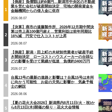
【倒産】負債額は約6億円…新潟市中央区の不動産
業を営む会社が破産開始決定 宅地の開発資金を
1
金融機関からの借入金に依存
2026.08.07
【決算】燕市の遠藤製作所、2026年12月期中間決
算は売上高100億円超え…営業利益は前年同期比
2
16%減 円安で仕入コストが上昇
2026.08.07
【倒産】新潟・田上町の木材卸売業者が破産手続
き開始決定 ローコストハウスメーカーの台頭な
3
どの影響を受けて業績が低迷 負債約3400万円
2026.07.27
台風13号の最新の進路と影響は？台風15号は本州
に向かう可能性 お盆の天気に影響か 気象予報
4
士の解説
2026.08.06
【夏の花火大会2026】新潟県内8月11日(火・祝)か
ら8月13日(木)開催の祭り・花火大会情報
5