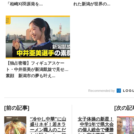
「柏崎刈羽原発を...
れた新潟が世界の...
【独占密着】フィギュアスケー
ト・中井亜美が新潟凱旋で見せた
素顔 新潟市の夢も叶え...
Recommended by
[前の記事]
[次の記
“冷やし中華”に山
女子体操の新星！
盛りネギ！若きラ
中学1年で県大会
ーメン職人のこだ
の個人総合で優勝