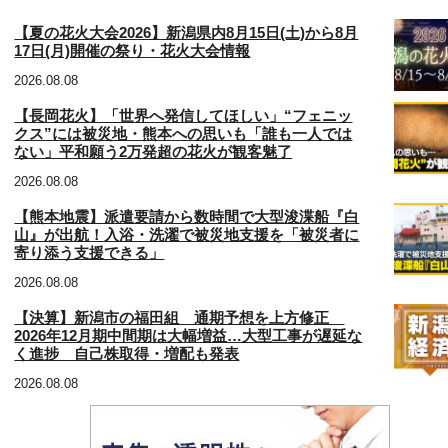
【夏の花火大会2026】新潟県内8月15日(土)から8月
17日(月)開催の祭り・花火大会情報
2026.08.08
【長岡花火】「世界へ発信してほしい」“フェニッ
クス”には被災地・熊本への思いも「誰も一人では
ない」平和願う2万発超の花火が観客魅了
2026.08.08
【熊本地震】派遣要請から数時間で大型浚渫船『白
山』が出航！入浴・洗濯で被災地支援を「被災者に
寄り添う支援できる」
2026.08.08
【決算】新潟市の福田組 通期予想を上方修正
2026年12月期中間期は大幅増益…大型工事が遅延な
く進捗 自己株取得・増配も発表
2026.08.08