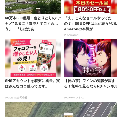
60万本300種類！色とりどりの“ア
「え、こんなセールやってた
ヤメ”見頃に「青空とすごく合
の？」80％OFF以上が続々登場
う」 『しばたあ...
Amazonの本気が...
PR(Amazon)
SNSアカウントを着実に成長。実
【神の雫】ワインの知識が深ま
はみんなココ使ってます。
る！無料で見るならRチャンネ
PR(Dreaw合同会社)
PR(Rチャンネル)