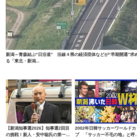
新潟～青森結ぶ“日沿道” 沿線４県の経済団体などが“早期開通”求
る「東北・新潟...
【新潟知事選2026】知事選2回目
2002年日韓サッカーワールドカ
の挑戦！新人・安中聡氏の第一声
プ 「サッカー不毛の地」と呼