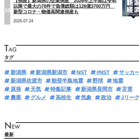
【倒産】新潟県の企業倒産 2026年上半期は令和
以降で最大の78件で負債総額は126億3700万円
10
新型コロナ・物価高関連倒産も
2026.07.24
タグ
新潟県
新潟県新潟市
NST
#NST
サッカ
新潟県佐渡市
能登半島地震
野球
地震
原発
天気
特集記事
新潟県長岡市
災害
農業
グルメ
高校生
気象
政治
Jリー
最新