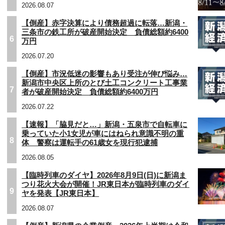
2026.08.07
【倒産】赤字決算により債務超過に転落…新潟・
三条市の鉄工所が破産開始決定 負債総額約6400
6
万円
2026.07.20
【倒産】市況低迷の影響もあり受注が伸び悩み…
新潟市中央区上所のとび土工コンクリート工事業
7
者が破産開始決定 負債総額約6400万円
2026.07.22
【速報】「脇見だと…」新潟・五泉市で自転車に
乗っていた小1女児が車にはねられ意識不明の重
8
体 警察は運転手の61歳女を現行犯逮捕
2026.08.05
【臨時列車のダイヤ】2026年8月9日(日)に新潟ま
つり花火大会が開催！JR東日本が臨時列車のダイ
9
ヤを発表【JR東日本】
2026.08.07