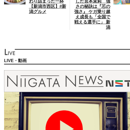
わり詰まった一杯
した宮本茉莉 強
【新潟市西区】#新
さの秘訣は『芯の
潟グルメ
強さ』 ケガ乗り越
え成長も「全国で
戦える選手に」 新
潟
LIVE・動画