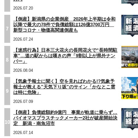
2026.07.20
【倒産】新潟県の企業倒産 2026年上半期は令和
以降で最大の78件で負債総額は126億3700万円
7
新型コロナ・物価高関連倒産も
2026.07.24
【迷惑行為】日本三大花火の長岡花火で“長時間駐
車”…道の駅からは嘆きの声「9割以上が県外ナン
8
バー」
2026.08.04
【気象予報士に聞く】空を見ればわかる!?気象予
報士が教える”天気下り坂”のサイン「かなとこ雲
9
は特に危険」
2026.07.09
【倒産】負債総額約9億円 事業が軌道に乗らず…
バイオマスプラスチックメーカー2社が破産開始決
10
定 新潟・南魚沼市
2026.07.14