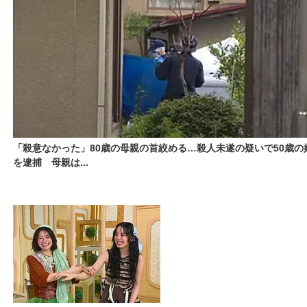
「殺意なかった」80歳の母親の首絞める…殺人未遂の疑いで50歳の
を逮捕 母親は...