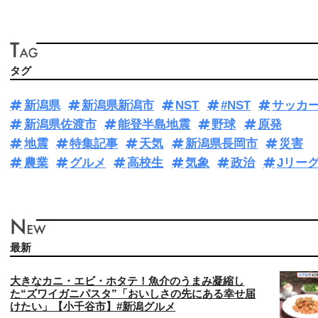
タグ
新潟県
新潟県新潟市
NST
#NST
サッカ
新潟県佐渡市
能登半島地震
野球
原発
地震
特集記事
天気
新潟県長岡市
災害
農業
グルメ
高校生
気象
政治
Jリー
最新
大きなカニ・エビ・ホタテ！魚介のうまみ凝縮し
た“ズワイガニパスタ”「おいしさの先にある幸せ届
けたい」【小千谷市】#新潟グルメ