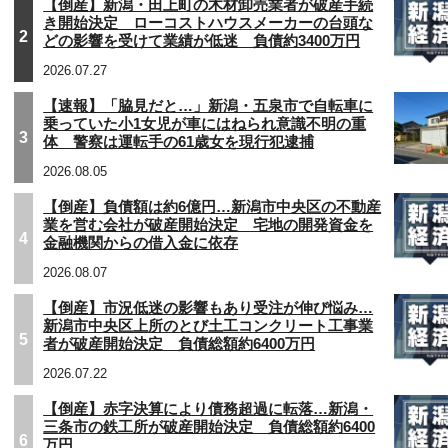
【倒産】新潟・田上町の木材卸売業者が破産手続
き開始決定 ローコストハウスメーカーの台頭な
2
どの影響を受けて業績が低迷 負債約3400万円
2026.07.27
【速報】「脇見だと…」新潟・五泉市で自転車に
乗っていた小1女児が車にはねられ意識不明の重
3
体 警察は運転手の61歳女を現行犯逮捕
2026.08.05
【倒産】負債額は約6億円…新潟市中央区の不動産
業を営む会社が破産開始決定 宅地の開発資金を
4
金融機関からの借入金に依存
2026.08.07
【倒産】市況低迷の影響もあり受注が伸び悩み…
新潟市中央区上所のとび土工コンクリート工事業
5
者が破産開始決定 負債総額約6400万円
2026.07.22
【倒産】赤字決算により債務超過に転落…新潟・
三条市の鉄工所が破産開始決定 負債総額約6400
6
万円