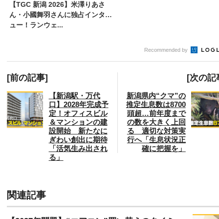
【TGC 新潟 2026】米澤りあさ
ん・小國舞羽さんに独占インタビ
ュー！ランウェ...
Recommended by
[前の記事]
[次の記
【新潟駅・万代
新潟県内“クマ”の
口】2028年完成予
推定生息数は8700
定！オフィスビル
頭超…前年度まで
＆マンションの建
の数を大きく上回
設開始 新たなに
る 適切な対策実
ぎわい創出に期待
行へ「生息状況正
「活気生み出され
確に把握を」
る」
関連記事