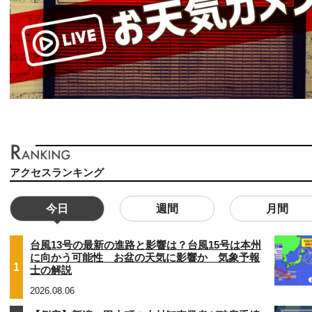
アクセスランキング
今日
週間
月間
台風13号の最新の進路と影響は？台風15号は本州
に向かう可能性 お盆の天気に影響か 気象予報
1
士の解説
2026.08.06