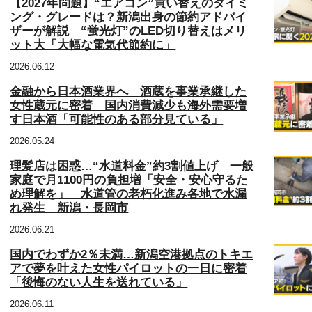
【2027年問題】“エアコン”買い替えのタイミ
ング・グレードは？新潟出身の節約アドバイ
ザーが解説 “蛍光灯”のLED切り替えはメリ
ット大「大幅な電気代節約に」
2026.06.12
金融から日本酒業界へ 酒蔵を事業承継した
女性蔵元に密着 国内消費減少も海外需要増
す日本酒「可能性のある部分見ている」
2026.05.24
理髪店は困惑…“水道料金”約3割値上げ 一般
家庭で月1100円の負担増「安全・安心守るた
め理解を」 水道管の老朽化進み各地で水漏
れ発生 新潟・長岡市
2026.06.21
国内でわずか2％未満…新潟空港拠点のトキエ
アで夢を叶えた女性パイロットの一日に密着
「後悔のない人生を送れている」
2026.06.11