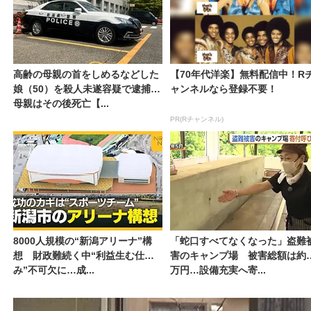
高齢の母親の首をしめるなどした
【70年代洋楽】無料配信中！R
娘（50）を殺人未遂容疑で逮捕
ャンネルなら登録不要！
母親はその後死亡【...
PR(Rチャンネル)
8000人規模の“新潟アリーナ”構
「蛇口すべてなくなった」盗難
想 財政難続く中“利益生む仕組
害のキャンプ場 被害総額は約3
み”不可欠に…成...
万円…設備充実へ寄...