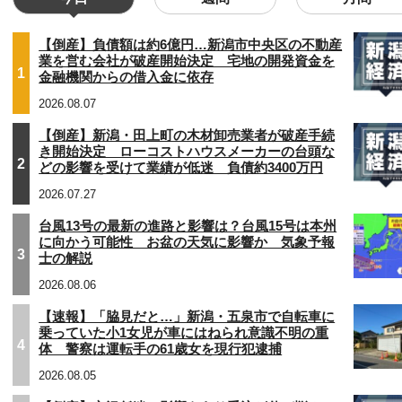
【倒産】負債額は約6億円…新潟市中央区の不動産
業を営む会社が破産開始決定 宅地の開発資金を
1
金融機関からの借入金に依存
2026.08.07
【倒産】新潟・田上町の木材卸売業者が破産手続
き開始決定 ローコストハウスメーカーの台頭な
2
どの影響を受けて業績が低迷 負債約3400万円
2026.07.27
台風13号の最新の進路と影響は？台風15号は本州
に向かう可能性 お盆の天気に影響か 気象予報
3
士の解説
2026.08.06
【速報】「脇見だと…」新潟・五泉市で自転車に
乗っていた小1女児が車にはねられ意識不明の重
4
体 警察は運転手の61歳女を現行犯逮捕
2026.08.05