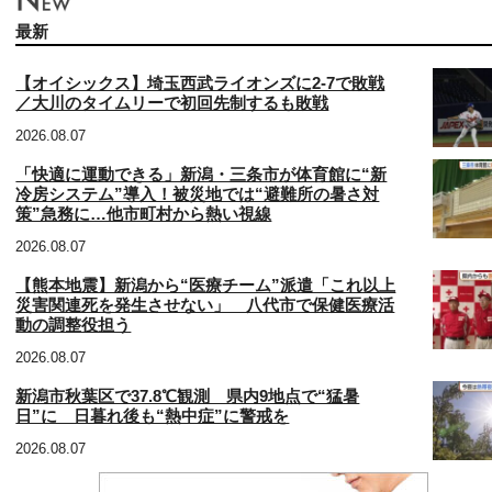
最新
【オイシックス】埼玉西武ライオンズに2-7で敗戦
／大川のタイムリーで初回先制するも敗戦
2026.08.07
「快適に運動できる」新潟・三条市が体育館に“新
冷房システム”導入！被災地では“避難所の暑さ対
策”急務に…他市町村から熱い視線
2026.08.07
【熊本地震】新潟から“医療チーム”派遣「これ以上
災害関連死を発生させない」 八代市で保健医療活
動の調整役担う
2026.08.07
新潟市秋葉区で37.8℃観測 県内9地点で“猛暑
日”に 日暮れ後も“熱中症”に警戒を
2026.08.07