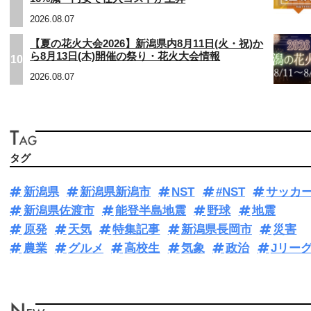
2026.08.07
【夏の花火大会2026】新潟県内8月11日(火・祝)か
ら8月13日(木)開催の祭り・花火大会情報
10
2026.08.07
タグ
新潟県
新潟県新潟市
NST
#NST
サッカ
新潟県佐渡市
能登半島地震
野球
地震
原発
天気
特集記事
新潟県長岡市
災害
農業
グルメ
高校生
気象
政治
Jリー