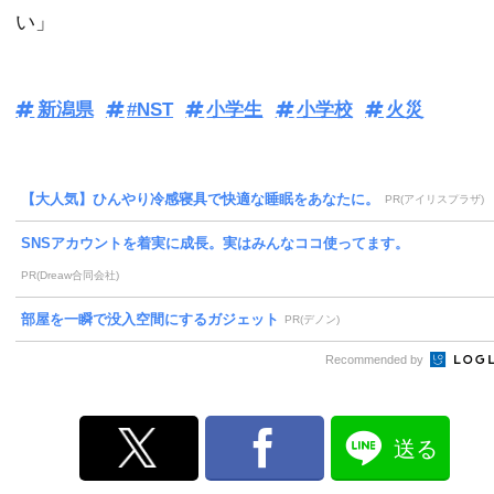
い」
新潟県
#NST
小学生
小学校
火災
【大人気】ひんやり冷感寝具で快適な睡眠をあなたに。
PR(アイリスプラザ)
SNSアカウントを着実に成長。実はみんなココ使ってます。
PR(Dreaw合同会社)
部屋を一瞬で没入空間にするガジェット
PR(デノン)
Recommended by
送る