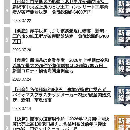
【倒産】市況低迷の影響もあり受注が伸び悩み…
新潟市中央区上所のとび土工コンクリート工事業
5
者が破産開始決定 負債総額約6400万円
2026.07.22
【倒産】赤字決算により債務超過に転落…新潟・
三条市の鉄工所が破産開始決定 負債総額約6400
6
万円
2026.07.20
【倒産】新潟県の企業倒産 2026年上半期は令和
以降で最大の78件で負債総額は126億3700万円
7
新型コロナ・物価高関連倒産も
2026.07.24
【倒産】負債総額約9億円 事業が軌道に乗らず…
バイオマスプラスチックメーカー2社が破産開始決
8
定 新潟・南魚沼市
2026.07.14
【決算】燕市の遠藤製作所、2026年12月期中間決
算は売上高100億円超え…営業利益は前年同期比
9
16%減 円安で仕入コストが上昇