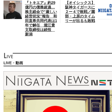
『トキエア』約29
【オイシックス】
億円の債務超過…
阪神タイガースに
株主総会で“厳しい
２ー４で敗戦／園
経営状況”報告 和
部・上原のタイム
田直希共同代表は1
リーが出るも敗戦
年で解任 堀江貴
文取締役は続投
新潟
LIVE・動画