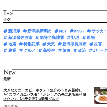
タグ
新潟県
新潟県新潟市
NST
#NST
サッカ
新潟県佐渡市
能登半島地震
野球
原発
地震
特集記事
天気
新潟県長岡市
災害
農業
グルメ
高校生
気象
政治
Jリー
最新
大きなカニ・エビ・ホタテ！魚介のうまみ凝縮し
た“ズワイガニパスタ”「おいしさの先にある幸せ届
けたい」【小千谷市】#新潟グルメ
2026.08.07