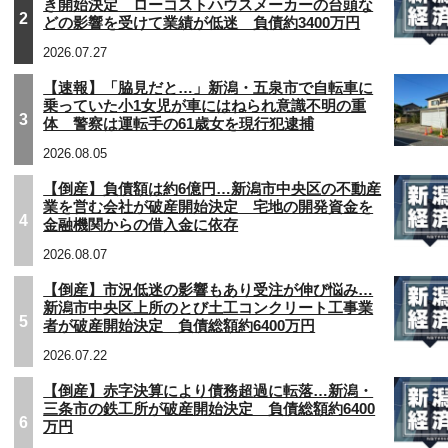
き開始決定 ローコストハウスメーカーの台頭な
2
どの影響を受けて業績が低迷 負債約3400万円
2026.07.27
【速報】「脇見だと…」新潟・五泉市で自転車に
乗っていた小1女児が車にはねられ意識不明の重
3
体 警察は運転手の61歳女を現行犯逮捕
2026.08.05
【倒産】負債額は約6億円…新潟市中央区の不動産
業を営む会社が破産開始決定 宅地の開発資金を
4
金融機関からの借入金に依存
2026.08.07
【倒産】市況低迷の影響もあり受注が伸び悩み…
新潟市中央区上所のとび土工コンクリート工事業
5
者が破産開始決定 負債総額約6400万円
2026.07.22
【倒産】赤字決算により債務超過に転落…新潟・
三条市の鉄工所が破産開始決定 負債総額約6400
6
万円