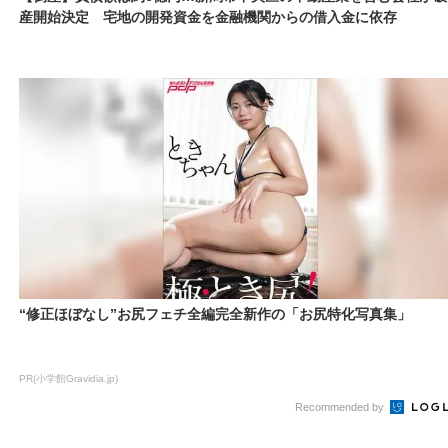
産開始決定 宅地の開発資金を金融機関からの借入金に依存
“修正ほぼなし”お尻フェチ全編完全新作の「お尻特化写真集」
PR(小学館Gravidia.jp)
Recommended by