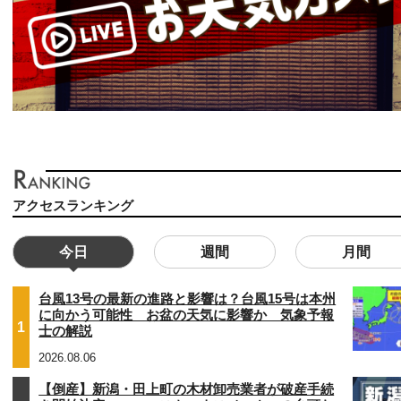
アクセスランキング
今日
週間
月間
台風13号の最新の進路と影響は？台風15号は本州
に向かう可能性 お盆の天気に影響か 気象予報
1
士の解説
2026.08.06
【倒産】新潟・田上町の木材卸売業者が破産手続