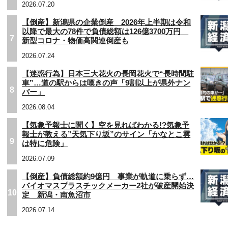
2026.07.20
【倒産】新潟県の企業倒産 2026年上半期は令和
以降で最大の78件で負債総額は126億3700万円
7
新型コロナ・物価高関連倒産も
2026.07.24
【迷惑行為】日本三大花火の長岡花火で“長時間駐
車”…道の駅からは嘆きの声「9割以上が県外ナン
8
バー」
2026.08.04
【気象予報士に聞く】空を見ればわかる!?気象予
報士が教える”天気下り坂”のサイン「かなとこ雲
9
は特に危険」
2026.07.09
【倒産】負債総額約9億円 事業が軌道に乗らず…
バイオマスプラスチックメーカー2社が破産開始決
10
定 新潟・南魚沼市
2026.07.14