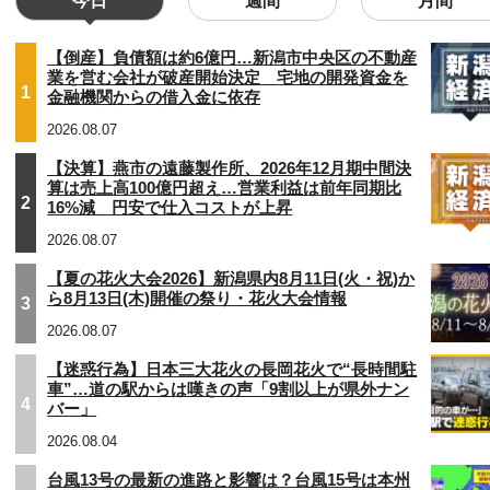
今日
週間
月間
【倒産】負債額は約6億円…新潟市中央区の不動産
業を営む会社が破産開始決定 宅地の開発資金を
1
金融機関からの借入金に依存
2026.08.07
【決算】燕市の遠藤製作所、2026年12月期中間決
算は売上高100億円超え…営業利益は前年同期比
2
16%減 円安で仕入コストが上昇
2026.08.07
【夏の花火大会2026】新潟県内8月11日(火・祝)か
ら8月13日(木)開催の祭り・花火大会情報
3
2026.08.07
【迷惑行為】日本三大花火の長岡花火で“長時間駐
車”…道の駅からは嘆きの声「9割以上が県外ナン
4
バー」
2026.08.04
台風13号の最新の進路と影響は？台風15号は本州