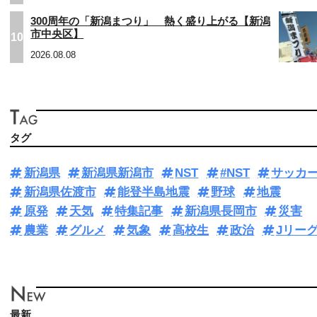
300周年の「新潟まつり」 熱く盛り上がる【新潟
市中央区】
10
2026.08.08
タグ
新潟県
新潟県新潟市
NST
#NST
サッカ
新潟県佐渡市
能登半島地震
野球
地震
原発
天気
特集記事
新潟県長岡市
災害
農業
グルメ
気象
高校生
政治
Jリー
最新