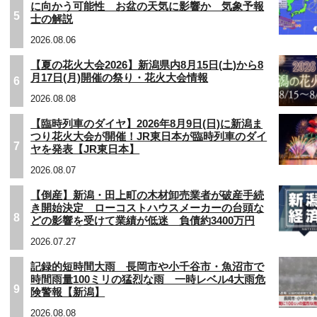
に向かう可能性 お盆の天気に影響か 気象予報
5
士の解説
2026.08.06
【夏の花火大会2026】新潟県内8月15日(土)から8
月17日(月)開催の祭り・花火大会情報
6
2026.08.08
【臨時列車のダイヤ】2026年8月9日(日)に新潟ま
つり花火大会が開催！JR東日本が臨時列車のダイ
7
ヤを発表【JR東日本】
2026.08.07
【倒産】新潟・田上町の木材卸売業者が破産手続
き開始決定 ローコストハウスメーカーの台頭な
8
どの影響を受けて業績が低迷 負債約3400万円
2026.07.27
記録的短時間大雨 長岡市や小千谷市・魚沼市で
時間雨量100ミリの猛烈な雨 一時レベル4大雨危
9
険警報【新潟】
2026.08.08