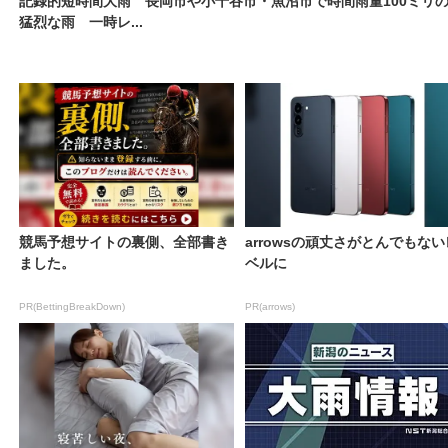
記録的短時間大雨 長岡市や小千谷市・魚沼市で時間雨量100ミリ
猛烈な雨 一時レ...
競馬予想サイトの裏側、全部書き
arrowsの頑丈さがとんでもない
ました。
ベルに
PR(BettingBreakDown)
PR(arrows)