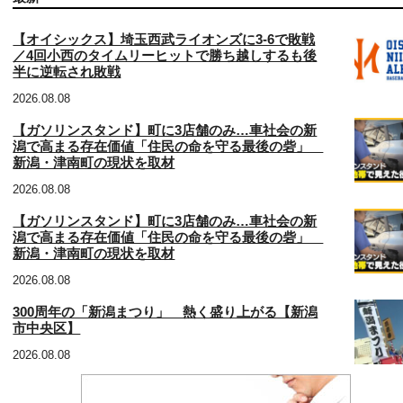
【オイシックス】埼玉西武ライオンズに3‐6で敗戦
／4回小西のタイムリーヒットで勝ち越しするも後
半に逆転され敗戦
2026.08.08
【ガソリンスタンド】町に3店舗のみ…車社会の新
潟で高まる存在価値「住民の命を守る最後の砦」
新潟・津南町の現状を取材
2026.08.08
【ガソリンスタンド】町に3店舗のみ…車社会の新
潟で高まる存在価値「住民の命を守る最後の砦」
新潟・津南町の現状を取材
2026.08.08
300周年の「新潟まつり」 熱く盛り上がる【新潟
市中央区】
2026.08.08