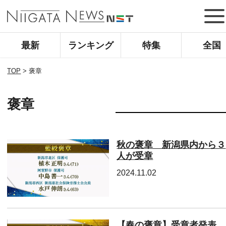
最新
ランキング
特集
全国
TOP
>
褒章
褒章
秋の褒章 新潟県内から３
人が受章
2024.11.02
【春の褒章】受章者発表