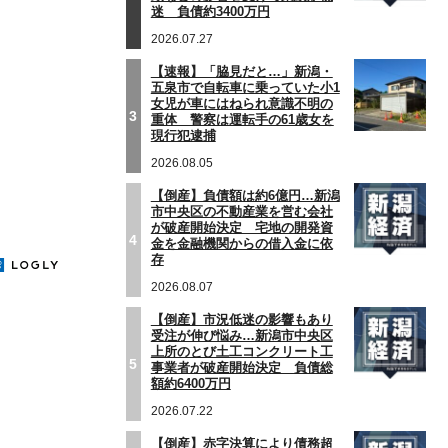
迷 負債約3400万円
2026.07.27
【速報】「脇見だと…」新潟・
五泉市で自転車に乗っていた小1
女児が車にはねられ意識不明の
3
重体 警察は運転手の61歳女を
現行犯逮捕
2026.08.05
【倒産】負債額は約6億円…新潟
市中央区の不動産業を営む会社
が破産開始決定 宅地の開発資
4
金を金融機関からの借入金に依
存
2026.08.07
【倒産】市況低迷の影響もあり
受注が伸び悩み…新潟市中央区
上所のとび土工コンクリート工
5
事業者が破産開始決定 負債総
額約6400万円
2026.07.22
【倒産】赤字決算により債務超