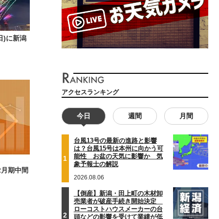
日)に新潟
アクセスランキング
今日
週間
月間
台風13号の最新の進路と影響
は？台風15号は本州に向かう可
能性 お盆の天気に影響か 気
1
象予報士の解説
2月期中間
2026.08.06
【倒産】新潟・田上町の木材卸
売業者が破産手続き開始決定
ローコストハウスメーカーの台
2
頭などの影響を受けて業績が低