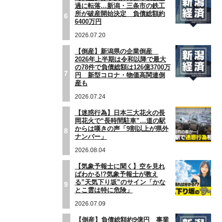
過に転落…新潟・三条市の鉄工
所が破産開始決定 負債総額約
6
6400万円
2026.07.20
【倒産】新潟県の企業倒産
2026年上半期は令和以降で最大
の78件で負債総額は126億3700万
7
円 新型コロナ・物価高関連倒
産も
2026.07.24
【迷惑行為】日本三大花火の長
岡花火で“長時間駐車”…道の駅
からは嘆きの声「9割以上が県外
8
ナンバー」
2026.08.04
【気象予報士に聞く】空を見れ
ばわかる!?気象予報士が教え
る”天気下り坂”のサイン「かな
9
とこ雲は特に危険」
2026.07.09
【倒産】負債総額約9億円 事業