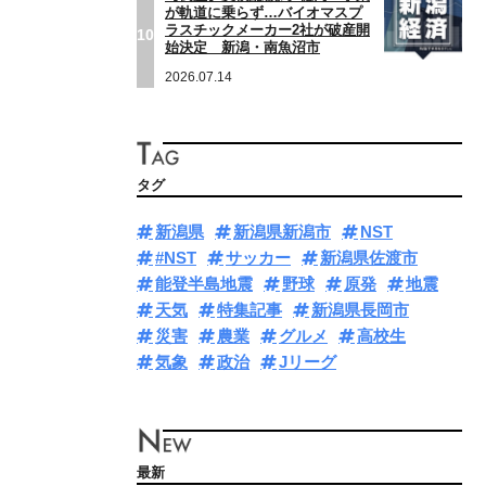
が軌道に乗らず…バイオマスプ
ラスチックメーカー2社が破産開
10
始決定 新潟・南魚沼市
2026.07.14
タグ
新潟県
新潟県新潟市
NST
#NST
サッカー
新潟県佐渡市
能登半島地震
野球
原発
地震
天気
特集記事
新潟県長岡市
災害
農業
グルメ
高校生
気象
政治
Jリーグ
最新