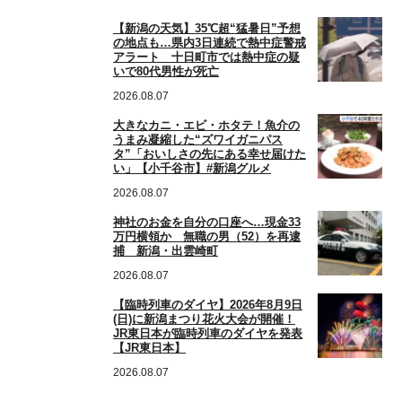
【新潟の天気】35℃超“猛暑日”予想
の地点も…県内3日連続で熱中症警戒
アラート 十日町市では熱中症の疑
いで80代男性が死亡
2026.08.07
大きなカニ・エビ・ホタテ！魚介の
うまみ凝縮した“ズワイガニパス
タ”「おいしさの先にある幸せ届けた
い」【小千谷市】#新潟グルメ
2026.08.07
神社のお金を自分の口座へ…現金33
万円横領か 無職の男（52）を再逮
捕 新潟・出雲崎町
2026.08.07
【臨時列車のダイヤ】2026年8月9日
(日)に新潟まつり花火大会が開催！
JR東日本が臨時列車のダイヤを発表
【JR東日本】
2026.08.07