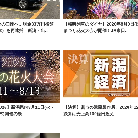
の口座へ…現金33万円横領
【臨時列車のダイヤ】2026年8月9日(
2）を再逮捕 新潟・出...
まつり花火大会が開催！JR東日...
26】新潟県内8月11日(火・
【決算】燕市の遠藤製作所、2026年1
木)開催の祭...
決算は売上高100億円超え......